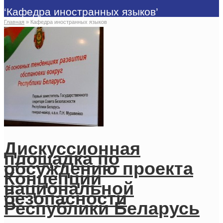
‘Кафедра иностранных языков’
Главная
»
Кафедра иностранных языков
Дискуссионная
площадка по
обсуждению проекта
Концепции
национальной
безопасности
Республики Беларусь