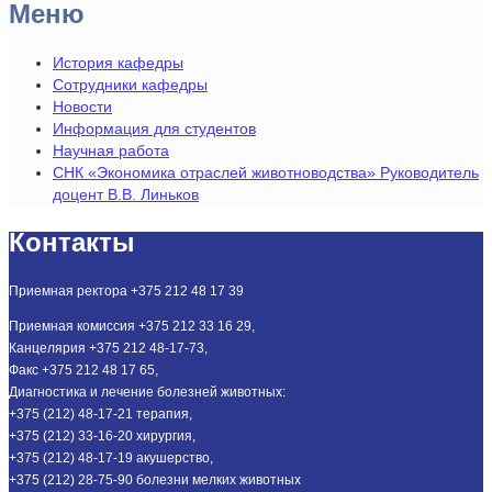
Меню
История кафедры
Сотрудники кафедры
Новости
Информация для студентов
Научная работа
СНК «Экономика отраслей животноводства» Руководитель
доцент В.В. Линьков
Контакты
Приемная ректора +375 212 48 17 39
Приемная комиссия +375 212 33 16 29,
Канцелярия +375 212 48-17-73,
Факс +375 212 48 17 65,
Диагностика и лечение болезней животных:
+375 (212) 48-17-21 терапия,
+375 (212) 33-16-20 хирургия,
+375 (212) 48-17-19 акушерство,
+375 (212) 28-75-90 болезни мелких животных