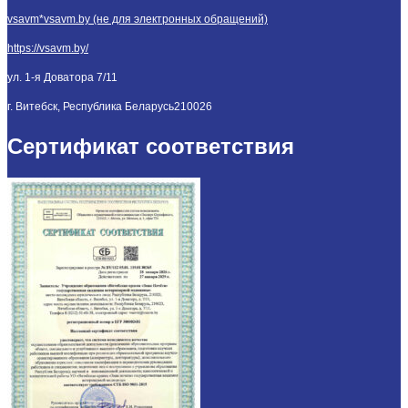
vsavm*vsavm.by (не для электронных обращений)
https://vsavm.by/
ул. 1-я Доватора 7/11
г. Витебск, Республика Беларусь
210026
Сертификат соответствия