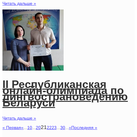
Читать дальше »
II Республиканская
онлайн-олимпиада по
лингвострановедению
Беларуси
Читать дальше »
21
« Первая
«
...
10
...
20
22
23
...
30
...
»
Последняя »