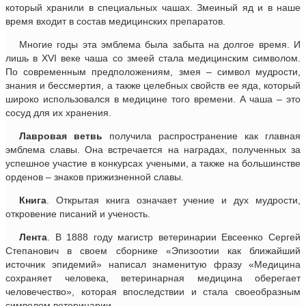
который хранили в специальных чашах. Змеиный яд и в наше
время входит в состав медицинских препаратов.
Многие годы эта эмблема была забыта на долгое время. И
лишь в XVI веке чаша со змеей стала медицинским символом.
По современным предположениям, змея – символ мудрости,
знания и бессмертия, а также целебных свойств ее яда, который
широко использовался в медицине того времени. А чаша – это
сосуд для их хранения.
Лавровая ветвь
получила распространение как главная
эмблема славы. Она встречается на наградах, полученных за
успешное участие в конкурсах учеными, а также на большинстве
орденов – знаков прижизненной славы.
Книга
. Открытая книга означает учение и дух мудрости,
откровение писаний и ученость.
Лента
. В 1888 году магистр ветеринарии Евсеенко Сергей
Степанович в своем сборнике «Эпизоотии как ближайший
источник эпидемий» написал знаменитую фразу «Медицина
сохраняет человека, ветеринарная медицина оберегает
человечество», которая впоследствии и стала своеобразным
символом ветеринарии.