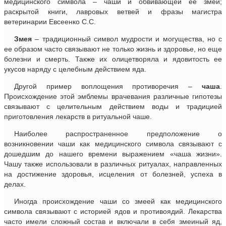
медицинского символа – чаши и обвивающей ее змеи;
раскрытой книги, лавровых ветвей и фразы магистра
ветеринарии Евсеенко С.С.
Змея
– традиционный символ мудрости и могущества, но с
ее образом часто связывают не только жизнь и здоровье, но еще
болезни и смерть. Также их олицетворяла и ядовитость ее
укусов наряду с целебным действием яда.
Другой пример воплощения противоречия –
чаша
.
Происхождение этой эмблемы врачевания различные гипотезы
связывают с целительным действием воды и традицией
приготовления лекарств в ритуальной чаше.
Наиболее распространенное предположение о
возникновении чаши как медицинского символа связывают с
дошедшим до нашего времени выражением «чаша жизни».
Чашу также использовали в различных ритуалах, направленных
на достижение здоровья, исцеления от болезней, успеха в
делах.
Иногда происхождение чаши со змеей как медицинского
символа связывают с историей ядов и противоядий. Лекарства
часто имели сложный состав и включали в себя змеиный яд,