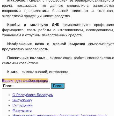
Микроскоп
связан с профессией ветеринарно-санитарного
врача, показывает, что данные специалисты занимаются
вопросами профилактики болезней животных и человека,
экспертизой продукции животноводства.
Колбы и молекула ДНК
символизируют профессию
фармацевта, связь работы с изготовлением, исследованием,
хранением и отпуском лекарственных средств.
Изображение ножа и мясной вырезки
символизирует
продуктовую безопасность.
Пшеничные колосья
– символ связи работы специалистов с
сельским хозяйством.
Книга
– символ знаний, интеллекта.
Версия для слабовидящих
Поиск
О Республике Беларусь
Выпускнику
Сотруднику
Факультеты
Научно-ориентированное образование (аспирантура и