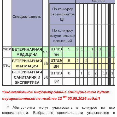
баллов
По конкурсу
сертификатов
Специальность
ЦТ
По конкурсу
вступительных
испытаний
ФВМ
ЦТ/ЦЭ
5
2
1
1
1
ВЕТЕРИНАРНАЯ
5
5
МЕДИЦИНА
ВИ
ЦТ/ЦЭ
5
1
1
1
ВЕТЕРИНАРНАЯ
5
5
БТФ
ФАРМАЦИЯ
ВИ
ВЕТЕРИНАРНАЯ
ЦТ/ЦЭ
8
1
1
2
1
1
1
1
САНИТАРИЯ И
5
8
ВИ
ЭКСПЕРТИЗА
*Окончательное информирование абитуриентов будет
00
осуществляться не позднее 12
03.08.2026 года!!!
* Абитуриенты могут участвовать в конкурсе на все
специальности. Выбранные специальности указываются в