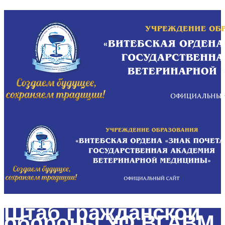
Штаб гражданской
обороны УО ВГАВМ