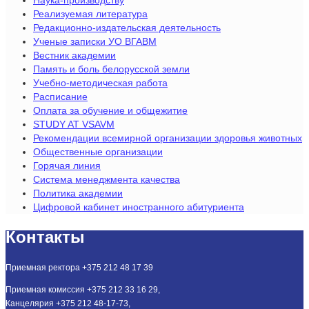
Наука-производству
Реализуемая литература
Редакционно-издательская деятельность
Ученые записки УО ВГАВМ
Вестник академии
Память и боль белорусской земли
Учебно-методическая работа
Расписание
Оплата за обучение и общежитие
STUDY AT VSAVM
Рекомендации всемирной организации здоровья животных
Общественные организации
Горячая линия
Система менеджмента качества
Политика академии
Цифровой кабинет иностранного абитуриента
Контакты
Приемная ректора +375 212 48 17 39
Приемная комиссия +375 212 33 16 29,
Канцелярия +375 212 48-17-73,