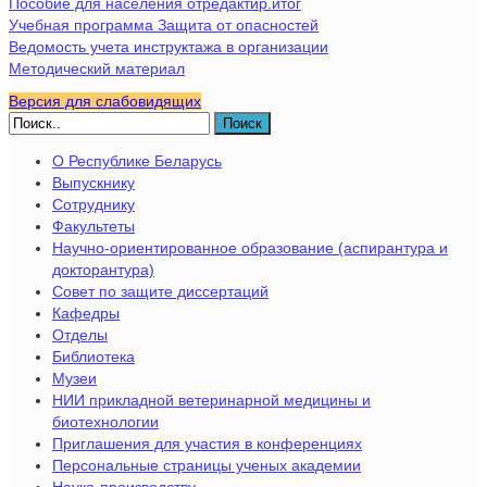
Пособие для населения отредактир.итог
Учебная программа Защита от опасностей
Ведомость учета инструктажа в организации
Методический материал
Версия для слабовидящих
Поиск
О Республике Беларусь
Выпускнику
Сотруднику
Факультеты
Научно-ориентированное образование (аспирантура и
докторантура)
Совет по защите диссертаций
Кафедры
Отделы
Библиотека
Музеи
НИИ прикладной ветеринарной медицины и
биотехнологии
Приглашения для участия в конференциях
Персональные страницы ученых академии