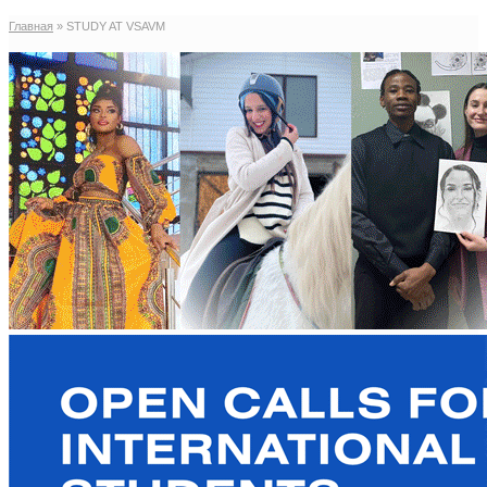
Главная
»
STUDY AT VSAVM