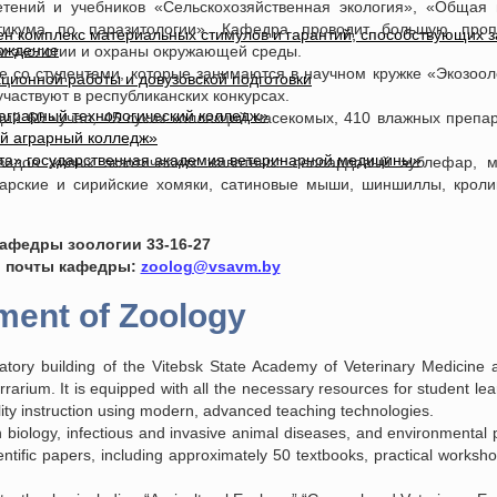
тений и учебников «Сельскохозяйственная экология», «Общая 
ктикума по паразитологии». Кафедра проводит большую проп
лен комплекс материальных стимулов и гарантий, способствующих 
вождение
ам экологии и охраны окружающей среды.
е со студентами, которые занимаются в научном кружке «Экозоол
ционной работы и довузовской подготовки
частвуют в республиканских конкурсах.
 аграрный технологический колледж»
й 60 чучел, 45 сухих коллекций насекомых, 410 влажных препар
ый аграрный колледж»
та» государственная академия ветеринарной медицины»
идов живых экзотических животных: леопардовый эублефар, м
нгарские и сирийские хомяки, сатиновые мыши, шиншиллы, кроли
афедры зоологии 33-16-27
й почты кафедры:
zoolog@vsavm.by
ment of Zoology
atory building of the Vitebsk State Academy of Veterinary Medicine 
arium. It is equipped with all the necessary resources for student lea
lity instruction using modern, advanced teaching technologies.
biology, infectious and invasive animal diseases, and environmental 
entific papers, including approximately 50 textbooks, practical works