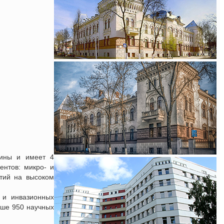
цины и имеет 4
ентов: микро- и
тий на высоком
 и инвазионных
ыше 950 научных