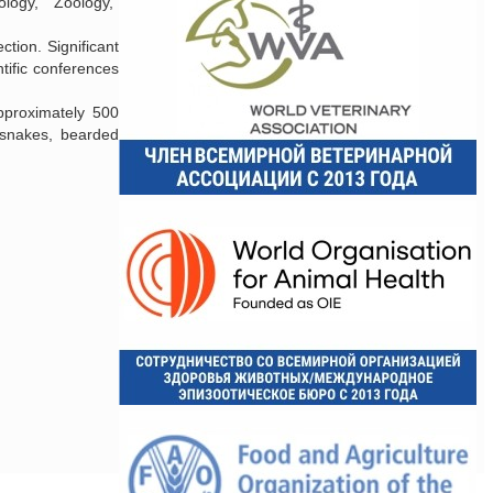
ology,” “Zoology,”
tion. Significant
tific conferences
pproximately 500
 snakes, bearded