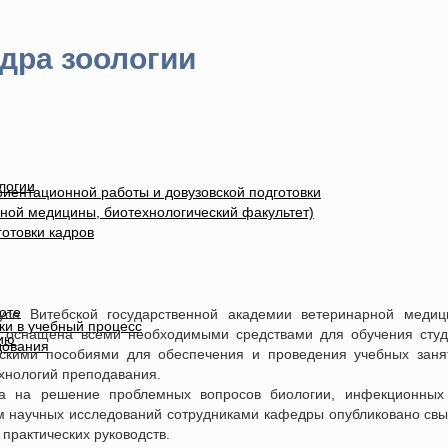
дра зоологии
логии
иентационной работы и довузовской подготовки
ной медицины, биотехнологический факультет)
отовки кадров
оте
усе Витебской государственной академии ветеринарной меди
ки в учебный процесс
а оснащена всеми необходимыми средствами для обучения студ
ию
дования
скими пособиями для обеспечения и проведения учебных заня
хнологий преподавания.
на на решение проблемных вопросов биологии, инфекционных
м научных исследований сотрудниками кафедры опубликовано св
 практических руководств.