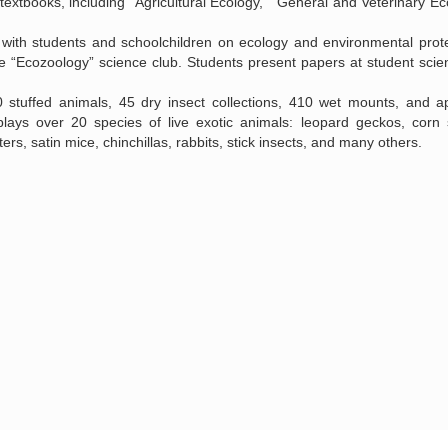
extbooks, including “Agricultural Ecology,” “General and Veterinary Ec
ith students and schoolchildren on ecology and environmental protec
the “Ecozoology” science club. Students present papers at student scien
stuffed animals, 45 dry insect collections, 410 wet mounts, and a
plays over 20 species of live exotic animals: leopard geckos, corn
rs, satin mice, chinchillas, rabbits, stick insects, and many others.