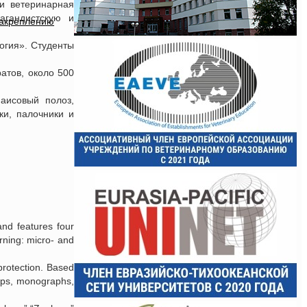
и ветеринарная
агандистскую и
закреплению
огия». Студенты
атов, около 500
аисовый полоз,
ки, палочники и
and features four
rning: micro- and
protection. Based
hops, monographs,