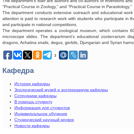
The department’s staff are authors and co-authors of inventions and t
“Practical Course in Zoology,” and “Practical Course in Parasitology.”
The department conducts extensive outreach and educational work w
attention is paid to research work with students who participate in 
and participate in national competitions.
The department operates a zoological museum, which contains 60 
microscope slides. The department’s educational zooterrarium dis
dragons, Achatina snails, degus, gerbils, Djungarian and Syrian hamste
3
Кафедра
История кафедры
Зоологический музей и зоотеррариум кафедры
Сотрудники кафедры
В помощь студенту
Информация для студентов
Индивидуальное обучение
Студенческий научный кружок
Новости кафедры