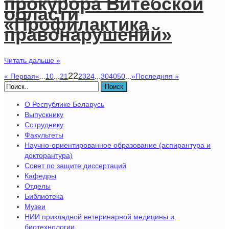
прокурора Витебской
области
«Профилактика
правонарушений»
Читать дальше »
22
« Первая
«
...
10
...
21
23
24
...
30
40
50
...
»
Последняя »
Поиск
О Республике Беларусь
Выпускнику
Сотруднику
Факультеты
Научно-ориентированное образование (аспирантура и
докторантура)
Совет по защите диссертаций
Кафедры
Отделы
Библиотека
Музеи
НИИ прикладной ветеринарной медицины и
биотехнологии