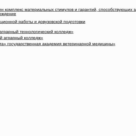
лен комплекс материальных стимулов и гарантий, способствующих 
вождение
ционной работы и довузовской подготовки
 аграрный технологический колледж»
ый аграрный колледж»
та» государственная академия ветеринарной медицины»