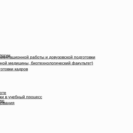
логии
иентационной работы и довузовской подготовки
ной медицины, биотехнологический факультет)
отовки кадров
оте
ки в учебный процесс
ию
дования