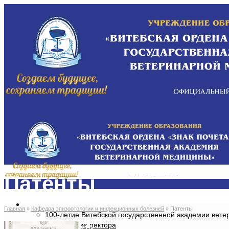
Патенты
ОБ АКАДЕМИИ
Главная
»
Кафедра эпизоотологии и инфекционных болезней
»
Патенты
100-летие Витебской государственной академии вет
Приветствие ректора
АБИТУРИЕНТУ