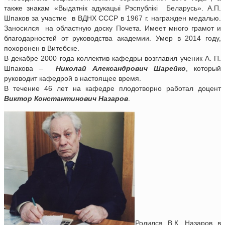
также знакам «Выдатнiк адукацыi Рэспублiкi Беларусь». А.П.
Шпаков за участие в ВДНХ СССР в 1967 г. награжден медалью.
Заносился на областную доску Почета. Имеет много грамот и
благодарностей от руководства академии. Умер в 2014 году,
похоронен в Витебске.
В декабре 2000 года коллектив кафедры возглавил ученик А. П.
Шпакова –
Николай
Александрович Шарейко
, который
руководит кафедрой в настоящее время.
В течение 46 лет на кафедре плодотворно работал доцент
Виктор Константинович Назаров
.
Родился В.К. Назаров в