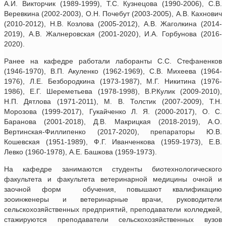
А.И. Викторчик (1989-1999), Т.С. Кузнецова (1990-2006), С.В.
Веревкина (2002-2003), О.Н. Почебут (2003-2005), А.В. Кахнович
(2010-2012), Н.В. Козлова (2005-2012), А.В. Жаголкина (2014-
2019), А.В. Жалнеровская (2001-2020), И.А. Горбунова (2016-
2020).
Ранее на кафедре работали лаборанты С.С. Стефаненков
(1946-1970), В.П. Акуленко (1962-1969), С.В. Михеева (1964-
1976), Л.Е. Безбородкина (1973-1987), М.Г. Никитина (1976-
1986), Е.Г. Шереметьева (1978-1998), В.Р.Кулик (2009-2010),
Н.П. Дятлова (1971-2011), М. В. Толстик (2007-2009), Т.Н.
Морозова (1999-2017), Гукайченко Л. Я. (2000-2017), О. С.
Баранова (2001-2018), Д.В. Макрицкая (2018-2019), А.О.
Вертинская-Филлипенко (2017-2020), препараторы Ю.В.
Кошевская (1951-1989), Ф.Г. Иванченкова (1959-1973), Е.В.
Левко (1960-1978), А.Е. Башкова (1959-1973).
На кафедре занимаются студенты биотехнологического
факультета и факультета ветеринарной медицины очной и
заочной форм обучения, повышают квалификацию
зооинженеры и ветеринарные врачи, руководители
сельскохозяйственных предприятий, преподаватели колледжей,
стажируются преподаватели сельскохозяйственных вузов