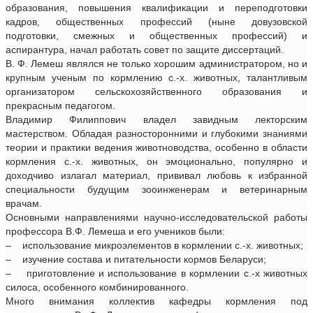
образования, повышения квалификации и переподготовки
кадров, общественных профессий (ныне довузовской
подготовки, смежных и общественных профессий) и
аспирантура, начал работать совет по защите диссертаций.
В. Ф. Лемеш являлся не только хорошим администратором, но и
крупным ученым по кормлению с.-х. животных, талантливым
организатором сельскохозяйственного образования и
прекрасным педагогом.
Владимир Филиппович владел завидным лекторским
мастерством. Обладая разносторонними и глубокими знаниями
теории и практики ведения животноводства, особенно в области
кормления с.-х. животных, он эмоционально, популярно и
доходчиво излагал материал, прививал любовь к избранной
специальности будущим зооинженерам и ветеринарным
врачам.
Основными направлениями научно-исследовательской работы
профессора В.Ф. Лемеша и его учеников были:
– использование микроэлементов в кормлении с.-х. животных;
– изучение состава и питательности кормов Беларуси;
– приготовление и использование в кормлении с.-х животных
силоса, особенного комбинированного.
Много внимания коллектив кафедры кормления под