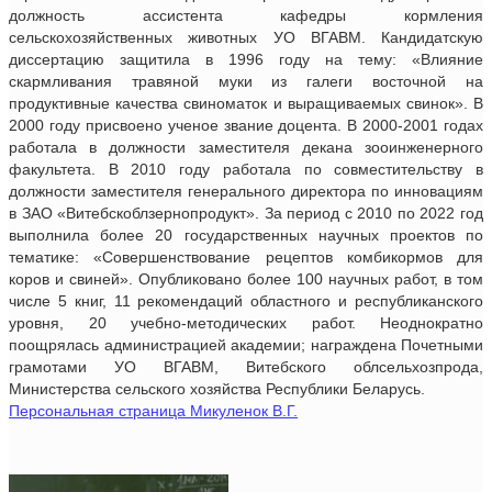
должность ассистента кафедры кормления
сельскохозяйственных животных УО ВГАВМ. Кандидатскую
диссертацию защитила в 1996 году на тему: «Влияние
скармливания травяной муки из галеги восточной на
продуктивные качества свиноматок и выращиваемых свинок». В
2000 году присвоено ученое звание доцента. В 2000-2001 годах
работала в должности заместителя декана зооинженерного
факультета. В 2010 году работала по совместительству в
должности заместителя генерального директора по инновациям
в ЗАО «Витебскоблзернопродукт». За период с 2010 по 2022 год
выполнила более 20 государственных научных проектов по
тематике: «Совершенствование рецептов комбикормов для
коров и свиней». Опубликовано более 100 научных работ, в том
числе 5 книг, 11 рекомендаций областного и республиканского
уровня, 20 учебно-методических работ. Неоднократно
поощрялась администрацией академии; награждена Почетными
грамотами УО ВГАВМ, Витебского облсельхозпрода,
Министерства сельского хозяйства Республики Беларусь.
Персональная страница Микуленок В.Г.