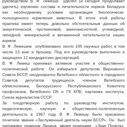
руководством В. Ф. Лемеша уделял (и сегодня продолжает
уделять) изучению состава и питательности кормов Беларуси
как необходимому условию организации биологически
полноценного кормления животных. В итоге этой работы
практика имеет теперь довольно обстоятельные данные об
энергетической, протеиновой, аминокислотной, углеводной,
липидной, минеральной и витаминной питательности наших
кормов.
В. Ф. Лемешем опубликовано около 100 научных работ, в том
числе 13 книг и брошюр. Под его руководством выполнено и
защищено 12 кандидатских диссертаций.
В. Ф. Лемеш принимал активное участие в общественно-
политической работе. Он избирался депутатом Верховного
Совета БССР, неоднократно Витебского областного и городского
Советов депутатов трудящихся, членом Витебского
облисполкома, Белорусского Республиканского Комитета
профсоюзов, Витебского ОК и ГК КПБ, парткома института,
Союза журналистов СССР.
За плодотворную работу по руководству институтом,
педагогическую, научную и общественно-политическую
деятельность в 1967 году В. Ф. Лемешу было присвоено
почетное звание «Заслуженный деятель науки БССР». Он был
награжден орденом Ленина, двумя орденами «Знак Почета»,