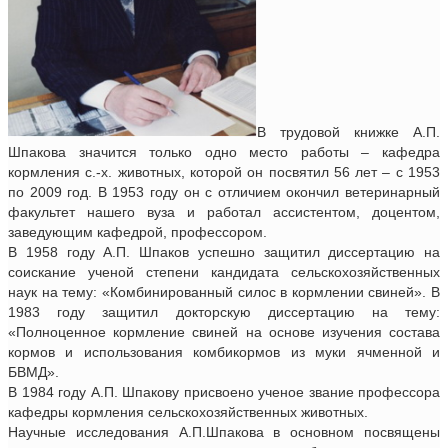
В трудовой книжке А.П.
Шпакова значится только одно место работы – кафедра
кормления с.-х. животных, которой он посвятил 56 лет – с 1953
по 2009 год. В 1953 году он с отличием окончил ветеринарный
факультет нашего вуза и работал ассистентом, доцентом,
заведующим кафедрой, профессором.
В 1958 году А.П. Шпаков успешно защитил диссертацию на
соискание ученой степени кандидата сельскохозяйственных
наук на тему: «Комбинированный силос в кормлении свиней». В
1983 году защитил докторскую диссертацию на тему:
«Полноценное кормление свиней на основе изучения состава
кормов и использования комбикормов из муки ячменной и
БВМД».
В 1984 году А.П. Шпакову присвоено ученое звание профессора
кафедры кормления сельскохозяйственных животных.
Научные исследования А.П.Шпакова в основном посвящены