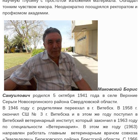
научную глубину с простотой изложения материала. Обладал
тонким чувством юмора. Неоднократно поощрялся ректоратом и
профкомом академии.
Маковский Борис
Самуилович
родился 5 октября 1941 года в селе Верхние
Серьги Новосергинского района Свердловской области.
В 1946 году с родителями переехал в г. Витебск. В 1958 г.
окончил СШ № 3 г. Витебска и в этом же году поступил в
Витебский ветеринарный институт, который закончил в 1963 году
по специальности «Ветеринария». В этом же году (1963)
направлен работать главным ветеринарным врачом совхоза
«Земледелец» Березовского района Брестской области. С 1966