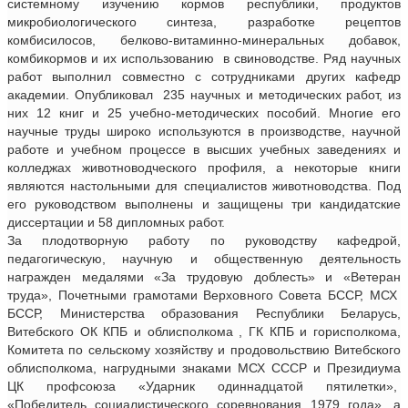
системному изучению кормов республики, продуктов
микробиологического синтеза, разработке рецептов
комбисилосов, белково-витаминно-минеральных добавок,
комбикормов и их использованию в свиноводстве. Ряд научных
работ выполнил совместно с сотрудниками других кафедр
академии. Опубликовал 235 научных и методических работ, из
них 12 книг и 25 учебно-методических пособий. Многие его
научные труды широко используются в производстве, научной
работе и учебном процессе в высших учебных заведениях и
колледжах животноводческого профиля, а некоторые книги
являются настольными для специалистов животноводства. Под
его руководством выполнены и защищены три кандидатские
диссертации и 58 дипломных работ.
За плодотворную работу по руководству кафедрой,
педагогическую, научную и общественную деятельность
награжден медалями «За трудовую доблесть» и «Ветеран
труда», Почетными грамотами Верховного Совета БССР, МСХ
БССР, Министерства образования Республики Беларусь,
Витебского ОК КПБ и облисполкома , ГК КПБ и горисполкома,
Комитета по сельскому хозяйству и продовольствию Витебского
облисполкома, нагрудными знаками МСХ СССР и Президиума
ЦК профсоюза «Ударник одиннадцатой пятилетки»,
«Победитель социалистического соревнования 1979 года», а