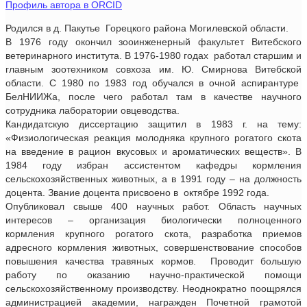
Профиль автора в ORCID
Родился в д. Пакутье Горецкого района Могилевской области.
В 1976 году окончил зооинженерный факультет Витебского
ветеринарного института. В 1976-1980 годах работал старшим и
главным зоотехником совхоза им. Ю. Смирнова Витебской
области. С 1980 по 1983 год обучался в очной аспирантуре
БелНИИЖа, после чего работал там в качестве научного
сотрудника лаборатории овцеводства.
Кандидатскую диссертацию защитил в 1983 г. на тему:
«Физиологическая реакция молодняка крупного рогатого скота
на введение в рацион вкусовых и ароматических веществ». В
1984 году избран ассистентом кафедры кормления
сельскохозяйственных животных, а в 1991 году – на должность
доцента. Звание доцента присвоено в октябре 1992 года.
Опубликовал свыше 400 научных работ. Область научных
интересов – организация биологически полноценного
кормления крупного рогатого скота, разработка приемов
адресного кормления животных, совершенствование способов
повышения качества травяных кормов. Проводит большую
работу по оказанию научно-практической помощи
сельскохозяйственному производству. Неоднократно поощрялся
администрацией академии, награжден Почетной грамотой