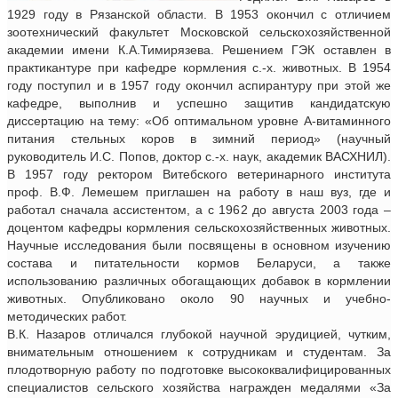
1929 году в Рязанской области. В 1953 окончил с отличием
зоотехнический факультет Московской сельскохозяйственной
академии имени К.А.Тимирязева. Решением ГЭК оставлен в
практикантуре при кафедре кормления с.-х. животных. В 1954
году поступил и в 1957 году окончил аспирантуру при этой же
кафедре, выполнив и успешно защитив кандидатскую
диссертацию на тему: «Об оптимальном уровне А-витаминного
питания стельных коров в зимний период» (научный
руководитель И.С. Попов, доктор с.-х. наук, академик ВАСХНИЛ).
В 1957 году ректором Витебского ветеринарного института
проф. В.Ф. Лемешем приглашен на работу в наш вуз, где и
работал сначала ассистентом, а с 1962 до августа 2003 года –
доцентом кафедры кормления сельскохозяйственных животных.
Научные исследования были посвящены в основном изучению
состава и питательности кормов Беларуси, а также
использованию различных обогащающих добавок в кормлении
животных. Опубликовано около 90 научных и учебно-
методических работ.
В.К. Назаров отличался глубокой научной эрудицией, чутким,
внимательным отношением к сотрудникам и студентам. За
плодотворную работу по подготовке высококвалифицированных
специалистов сельского хозяйства награжден медалями «За