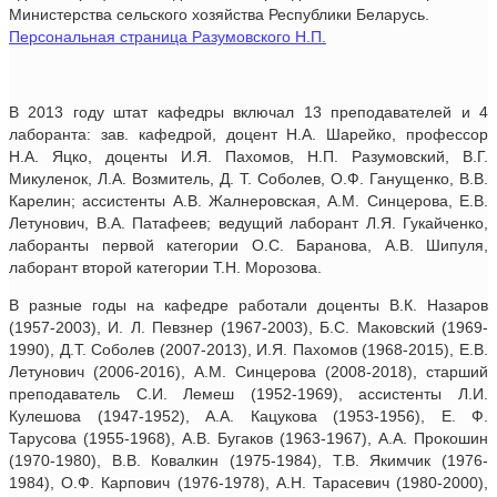
Министерства сельского хозяйства Республики Беларусь.
Персональная страница Разумовского Н.П.
В 2013 году штат кафедры включал 13 преподавателей и 4
лаборанта: зав. кафедрой, доцент Н.А. Шарейко, профессор
Н.А. Яцко, доценты И.Я. Пахомов, Н.П. Разумовский, В.Г.
Микуленок, Л.А. Возмитель, Д. Т. Соболев, О.Ф. Ганущенко, В.В.
Карелин; ассистенты А.В. Жалнеровская, А.М. Синцерова, Е.В.
Летунович, В.А. Патафеев; ведущий лаборант Л.Я. Гукайченко,
лаборанты первой категории О.С. Баранова, А.В. Шипуля,
лаборант второй категории Т.Н. Морозова.
В разные годы на кафедре работали доценты В.К. Назаров
(1957-2003), И. Л. Певзнер (1967-2003), Б.С. Маковский (1969-
1990), Д.Т. Соболев (2007-2013), И.Я. Пахомов (1968-2015), Е.В.
Летунович (2006-2016), А.М. Синцерова (2008-2018), старший
преподаватель С.И. Лемеш (1952-1969), ассистенты Л.И.
Кулешова (1947-1952), А.А. Кацукова (1953-1956), Е. Ф.
Тарусова (1955-1968), А.В. Бугаков (1963-1967), А.А. Прокошин
(1970-1980), В.В. Ковалкин (1975-1984), Т.В. Якимчик (1976-
1984), О.Ф. Карпович (1976-1978), А.Н. Тарасевич (1980-2000),