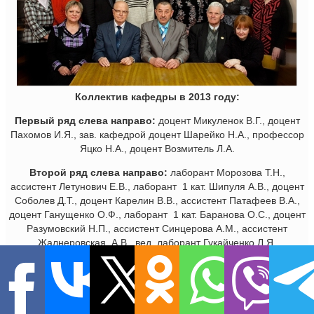
Коллектив кафедры в 2013 году:
Первый ряд слева направо:
доцент Микуленок В.Г., доцент
Пахомов И.Я., зав. кафедрой доцент Шарейко Н.А., профессор
Яцко Н.А., доцент Возмитель Л.А.
Второй ряд слева направо:
лаборант Морозова Т.Н.,
ассистент Летунович Е.В., лаборант 1 кат. Шипуля А.В., доцент
Соболев Д.Т., доцент Карелин В.В., ассистент Патафеев В.А.,
доцент Ганущенко О.Ф., лаборант 1 кат. Баранова О.С., доцент
Разумовский Н.П., ассистент Синцерова А.М., ассистент
Жалнеровская А.В., вед. лаборант Гукайченко Л.Я.