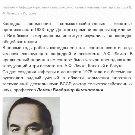
Главная
»
Кафедра кормления сельскохозяйственных животных им. профессора В.
Ф. Лемеша
»
История
Кафедра кормления сельскохозяйственных животных
организована в 1933 году. До этого времени вопросы кормления
в Витебском ветеринарном институте изучались на кафедре
общей зоотехнии.
В первые годы работы кафедры ее штат состоял всего из двух
человек: заведующего кафедрой и ассистента А.Ф. Личко. В
предвоенный период в ее составе было четыре преподавателя:
заведующий и три ассистента: А.Ф. Личко, Колотый и Лагуто.
Со дня создания кафедры и до августа 1975 года ею бессменно
руководил видный ученый в области кормления животных,
заслуженный деятель науки БССР, доктор сельскохозяйственных
наук, профессор
Лемеш Владимир Филиппович.