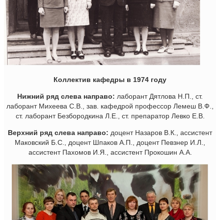
Коллектив кафедры в 1974 году
Нижний ряд слева направо:
лаборант Дятлова Н.П., ст.
лаборант Михеева С.В., зав. кафедрой профессор Лемеш В.Ф.,
ст. лаборант Безбородкина Л.Е., ст. препаратор Левко Е.В.
Верхний ряд слева направо:
доцент Назаров В.К., ассистент
Маковский Б.С., доцент Шпаков А.П., доцент Певзнер И.Л.,
ассистент Пахомов И.Я., ассистент Прокошин А.А.