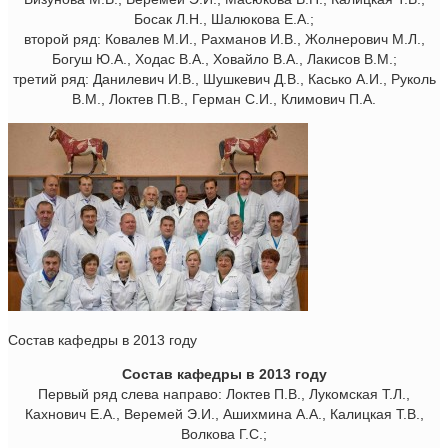
Босак Л.Н., Шалюкова Е.А.;
второй ряд: Ковалев М.И., Рахманов И.В., Жолнерович М.Л.,
Богуш Ю.А., Ходас В.А., Ховайло В.А., Лакисов В.М.;
третий ряд: Данилевич И.В., Шушкевич Д.В., Касько А.И., Руколь
В.М., Локтев П.В., Герман С.И., Климович П.А.
Состав кафедры в 2013 году
Состав кафедры в 2013 году
Первый ряд слева направо: Локтев П.В., Лукомская Т.Л.,
Кахнович Е.А., Веремей Э.И., Ашихмина А.А., Калицкая Т.В.,
Волкова Г.С.;