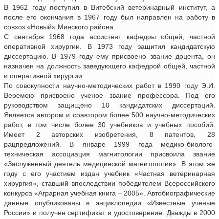
В 1962 году поступил в Витебский ветеринарный институт, а
после его окончания в 1967 году был направлен на работу в
совхоз «Новый» Минского района.
С сентября 1968 года ассистент кафедры общей, частной
оперативной хирургии. В 1973 году защитил кандидатскую
диссертацию. В 1979 году ему присвоено звание доцента, он
назначен на должность заведующего кафедрой общей, частной
и оперативной хирургии.
По совокупности научно-методических работ в 1990 году Э.И.
Веремею присвоено ученое звание профессора. Под его
руководством защищено 10 кандидатских диссертаций.
Является автором и соавтором более 500 научно-методических
работ, в том числе более 30 учебников и учебных пособий.
Имеет 2 авторских изобретения, 8 патентов, 28
рацпредложений. В январе 1999 года медико-биолого-
техническая ассоциация магнитологии присвоила звание
«Заслуженный деятель медицинской магнитологии». В этом же
году с его участием издан учебник «Частная ветеринарная
хирургия», ставший впоследствии победителем Всероссийского
конкурса «Аграрная учебная книга – 2005». Автобиографические
данные опубликованы в энциклопедии «Известные ученые
России» и получен сертификат и удостоверение. Дважды в 2000