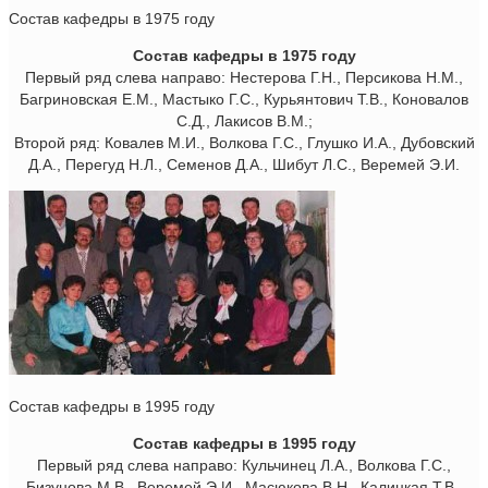
Состав кафедры в 1975 году
Состав кафедры в 1975 году
Первый ряд слева направо: Нестерова Г.Н., Персикова Н.М.,
Багриновская Е.М., Мастыко Г.С., Курьянтович Т.В., Коновалов
С.Д., Лакисов В.М.;
Второй ряд: Ковалев М.И., Волкова Г.С., Глушко И.А., Дубовский
Д.А., Перегуд Н.Л., Семенов Д.А., Шибут Л.С., Веремей Э.И.
Состав кафедры в 1995 году
Состав кафедры в 1995 году
Первый ряд слева направо: Кульчинец Л.А., Волкова Г.С.,
Бизунова М.В., Веремей Э.И., Масюкова В.Н., Калицкая Т.В.,