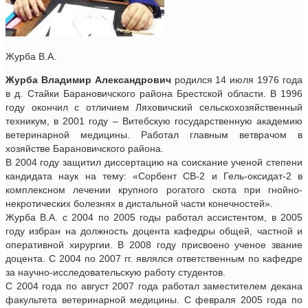
Журба В.А.
Журба Владимир Александрович
родился 14 июля 1976 года
в д. Стайки Барановичского района Брестской области. В 1996
году окончил с отличием Ляховичский сельскохозяйственный
техникум, в 2001 году – Витебскую государственную академию
ветеринарной медицины. Работал главным ветврачом в
хозяйстве Барановичского района.
В 2004 году защитил диссертацию на соискание ученой степени
кандидата наук на тему: «Сорбент СВ-2 и Гель-оксидат-2 в
комплексном лечении крупного рогатого скота при гнойно-
некротических болезнях в дистальной части конечностей».
Журба В.А. с 2004 по 2005 годы работал ассистентом, в 2005
году избран на должность доцента кафедры общей, частной и
оперативной хирургии. В 2008 году присвоено ученое звание
доцента. С 2004 по 2007 гг. являлся ответственным по кафедре
за научно-исследовательскую работу студентов.
С 2004 года по август 2007 года работал заместителем декана
факультета ветеринарной медицины. С февраля 2005 года по