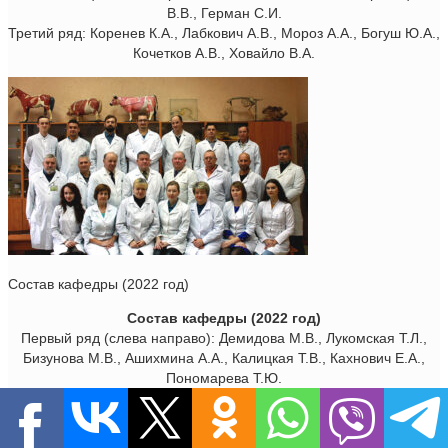
В.В., Герман С.И.
Третий ряд: Коренев К.А., Лабкович А.В., Мороз А.А., Богуш Ю.А.,
Кочетков А.В., Ховайло В.А.
Состав кафедры (2022 год)
Состав кафедры (2022 год)
Первый ряд (слева направо): Демидова М.В., Лукомская Т.Л.,
Бизунова М.В., Ашихмина А.А., Калицкая Т.В., Кахнович Е.А.,
Пономарева Т.Ю.
Второй ряд: Локтев П.В., Комаровский В.А., Ходас В.А., Журба
В.А., Руколь В.М., Ховайло В.А., Кармалак А.И., Коренев К.А.
Третий ряд: Ковалёв И.А., Сольянчук П.В., Коваленко А.Э.,