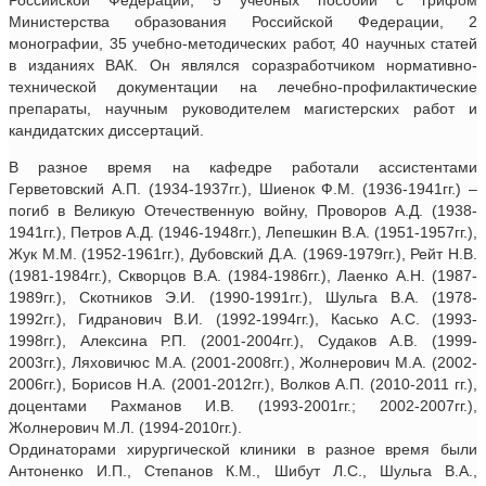
Российской Федерации, 5 учебных пособий с грифом
Министерства образования Российской Федерации, 2
монографии, 35 учебно-методических работ, 40 научных статей
в изданиях ВАК. Он являлся соразработчиком нормативно-
технической документации на лечебно-профилактические
препараты, научным руководителем магистерских работ и
кандидатских диссертаций.
В разное время на кафедре работали ассистентами
Герветовский А.П. (1934-1937гг.), Шиенок Ф.М. (1936-1941гг.) –
погиб в Великую Отечественную войну, Проворов А.Д. (1938-
1941гг.), Петров А.Д. (1946-1948гг.), Лепешкин В.А. (1951-1957гг.),
Жук М.М. (1952-1961гг.), Дубовский Д.А. (1969-1979гг.), Рейт Н.В.
(1981-1984гг.), Скворцов В.А. (1984-1986гг.), Лаенко А.Н. (1987-
1989гг.), Скотников Э.И. (1990-1991гг.), Шульга В.А. (1978-
1992гг.), Гидранович В.И. (1992-1994гг.), Касько А.С. (1993-
1998гг.), Алексина Р.П. (2001-2004гг.), Судаков А.В. (1999-
2003гг.), Ляховичюс М.А. (2001-2008гг.), Жолнерович М.А. (2002-
2006гг.), Борисов Н.А. (2001-2012гг.), Волков А.П. (2010-2011 гг.),
доцентами Рахманов И.В. (1993-2001гг.; 2002-2007гг.),
Жолнерович М.Л. (1994-2010гг.).
Ординаторами хирургической клиники в разное время были
Антоненко И.П., Степанов К.М., Шибут Л.С., Шульга В.А.,