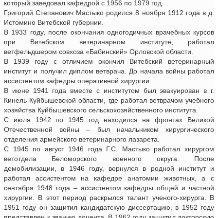
который заведовал кафедрой с 1956 по 1979 год.
Григорий Степанович Мастыко родился 8 ноября 1912 года в д.
Истомино Витебской губернии.
В 1933 году, после окончания одногодичных врачебных курсов
при Витебском ветеринарном институте, работал
ветфельдшером совхоза «Бабинский» Орловской области.
В 1939 году с отличием окончил Витебский ветеринарный
институт и получил диплом ветврача. До начала войны работал
ассистентом кафедры оперативной хирургии.
В июне 1941 года вместе с институтом был эвакуирован в г.
Кинель Куйбышевской области, где работал ветврачом учебного
хозяйства Куйбышевского сельскохозяйственного института.
С июля 1942 по 1945 год находился на фронтах Великой
Отечественной войны – был начальником хирургического
отделения армейского ветеринарного лазарета.
С 1945 по август 1946 года Г.С. Мастыко работал хирургом
ветотдела Беломорского военного округа. После
демобилизации, в 1946 году, вернулся в родной институт и
работал ассистентом на кафедре анатомии животных, а с
сентября 1948 года – ассистентом кафедры общей и частной
хирургии. В этот период раскрылся талант ученого-хирурга. В
1951 году он защитил кандидатскую диссертацию, в 1952 году
представлен к званию доцента. В 1962 году защитил докторскую