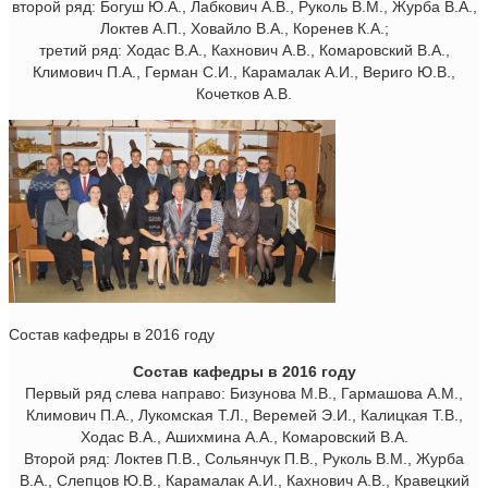
второй ряд: Богуш Ю.А., Лабкович А.В., Руколь В.М., Журба В.А.,
Локтев А.П., Ховайло В.А., Коренев К.А.;
третий ряд: Ходас В.А., Кахнович А.В., Комаровский В.А.,
Климович П.А., Герман С.И., Карамалак А.И., Вериго Ю.В.,
Кочетков А.В.
Состав кафедры в 2016 году
Состав кафедры в 2016 году
Первый ряд слева направо: Бизунова М.В., Гармашова А.М.,
Климович П.А., Лукомская Т.Л., Веремей Э.И., Калицкая Т.В.,
Ходас В.А., Ашихмина А.А., Комаровский В.А.
Второй ряд: Локтев П.В., Сольянчук П.В., Руколь В.М., Журба
В.А., Слепцов Ю.В., Карамалак А.И., Кахнович А.В., Кравецкий