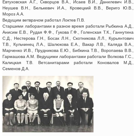
Евтуховская А.Г., Скворцов В.А., Исаев В.И., Данилевич И.В.,
Неушев В.Н., Белькевич И.А., Кровецкий В.В., Вериго Ю.В.,
Мороз А.А.
Ведущим ветврачом работал Локтев П.В.
Старшими лаборантами в разное время работали Рыбкина А.Д.,
Анисим Е.В., Рудая Ф.Ф., Гукова Г.Ф., Голенская Т.К., Ганнутина
С.Д., Нестерова Г.Н., Босак Л.Н., Скотникова Л.Л., Курьянтович
Т.В., Кульчинец Л.А., Шалюкова Е.А., Вакар Л.В., Каляда В.А.,
Марченко И.В., Прудникова Е.Ю., Бибкина Т.В., Воропаева В.В.,
Гармашова А.М. Ведущими лаборантами работали Волкова Г.С.,
Калицкая Т.В. Ветсанитарами работали Коновалов М.Д.,
Семенов Д.А.