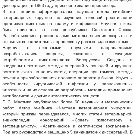
диссертацию, в 1963 году присвоено звание профессора.
В этот период сформировалась научная школа витебских
ветеринарных хирургов по изучению видовой реактивности
организма животных на травму и инфекцию. Научная школа
была признана во всех республиках Советского Союза.
Разрабатывались рациональные методы лечения закрытых и
открытых воспалительных процессов у разных видов животных.
Наряду с основными научными направлениями
разрабатывались вопросы, связанные с текущими
потребностями животноводства Белоруссии. Созданы и
внедрены некоторые методы операций у лошадей и крупного
рогатого скота на конечностях, операции при грыжах, методы
лечения при заболеваниях полового аппарата у быков. Изучены
особенности хирургической инфекции у парнокопытных
животных и на их основании разработаны методики применения
антибиотиков и других антисептических веществ.
Г. С. Мастыко опубликовал более 60 научных и методических
работ. Автор учебника «Частная ветеринарная хирургия»,
который трижды переиздавался, многих статей ветеринарной
энциклопедии, монографий «Советы животноводу и
ветспециалисту», «Асептическое и септическое воспаление».
Под его руководством защищено 5 кандидатских диссертаций. В