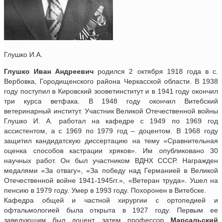
Глушко И.А.
Глушко Иван Андреевич
родился 2 октября 1918 года в с.
Вербовка, Городищенского района Черкасской области. В 1938
году поступил в Кировский зооветинститут и в 1941 году окончил
три курса ветфака. В 1948 году окончил Витебский
ветеринарный институт. Участник Великой Отечественной войны
Глушко И. А. работал на кафедре с 1949 по 1969 год
ассистентом, а с 1969 по 1979 год – доцентом. В 1968 году
защитил кандидатскую диссертацию на тему «Сравнительная
оценка способов кастрации хряков». Им опубликовано 30
научных работ. Он был участником ВДНХ СССР. Награжден
медалями «За отвагу», «За победу над Германией в Великой
Отечественной войне 1941-1945гг.», «Ветеран труда». Ушел на
пенсию в 1979 году. Умер в 1993 году. Похоронен в Витебске.
Кафедра общей и частной хирургии с ортопедией и
офтальмологией была открыта в 1927 году. Первым ее
заведующим был доцент, затем профессор
Марсальский