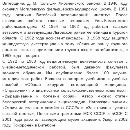
Витебщине, д. М. Колышки Лиозненского района. В 1946 году
окончил Могилевскую фельдшерско-акушерскую школу. В 1951
году окончил Витебский ветеринарный институт. После
окончания работал главным ветврачом Усть-Камчатского
райсельхозотдела. С 1954 по 1962 год работал главным
ветврачом и заведующим Льговской райветлечебницы в Курской
области. С 1962 года ассистент кафедры. В 1968 году защитил
кандидатскую диссертацию на тему «Лечение ран у крупного
рогатого скота с применением глухого шва и антибиотиков», с
1969 года – доцент.
С 1972 по 1983 год педагогическую деятельность сочетал с
учебно-методической работой, был деканом факультета
заочного обучения. Им опубликовано более 100 научно-
методических работ. Являлся соавтором учебников и учебных
пособий «Общая хирургия ветеринарной медицины»,
«Справочник по диагностике сельскохозяйственных животных»,
«Выращивание и болезни собак». Автор многих статей
белорусской ветеринарной энциклопедии. Награжден знаками
«Отличник сельского хозяйства СССР» и «За отличные успехи
высшей школы», Почетными грамотами МСХ СССР и БССР. С
2001 года работал заведующим музея академии. Умер в 2002
году. Похоронен в Витебске.