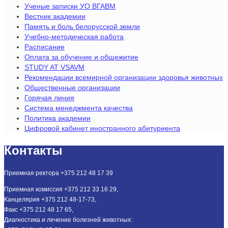
Ученые записки УО ВГАВМ
Вестник академии
Память и боль белорусской земли
Учебно-методическая работа
Расписание
Оплата за обучение и общежитие
STUDY AT VSAVM
Рекомендации всемирной организации здоровья животных
Общественные организации
Горячая линия
Система менеджмента качества
Политика академии
Цифровой кабинет иностранного абитуриента
Контакты
Приемная ректора +375 212 48 17 39
Приемная комиссия +375 212 33 16 29,
Канцелярия +375 212 48-17-73,
Факс +375 212 48 17 65,
Диагностика и лечение болезней животных: