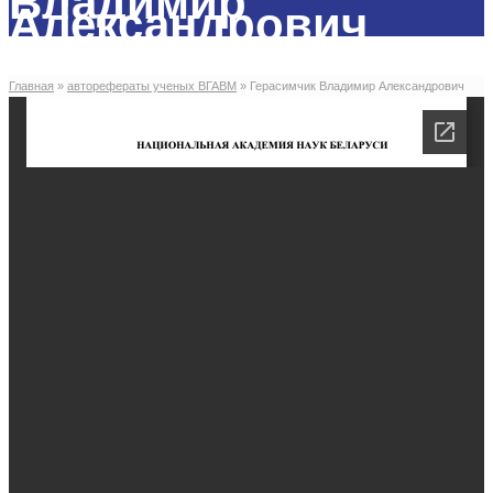
Владимир
Александрович
Главная
»
авторефераты ученых ВГАВМ
»
Герасимчик Владимир Александрович