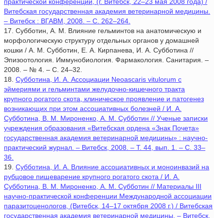
практической конференции, (г. Витебск, 22–23 мая 2008 года) /
Витебская государственная академия ветеринарной медицины.
– Витебск : ВГАВМ, 2008. – С. 262–264.
17. Субботин, А. М. Влияние гельминтов на анатомическую и
морфологическую структуру отдельных органов у домашней
кошки / А. М. Субботин, Е. А. Кирпанева, И. А. Субботина //
Эпизоотология. Иммунобиология. Фармакология. Санитария. –
2008. – № 4. – С. 24–32.
18.
Субботина, И. А. Ассоциации Neoascaris vitulorum с
эймериями и гельминтами желудочно-кишечного тракта
крупного рогатого скота, клиническое проявление и патогенез
возникающих при этом ассоциативных болезней / И. А.
Субботина, В. М. Мироненко, А. М. Субботин // Ученые записки
учреждения образования «Витебская ордена «Знак Почета»
государственная академия ветеринарной медицины» : научно-
практический журнал. – Витебск, 2008. – Т. 44, вып. 1. – С. 33–
36.
19.
Субботина, И. А. Влияние ассоциативных и моноинвазий на
рубцовое пищеварение крупного рогатого скота / И. А.
Субботина, В. М. Мироненко, А. М. Субботин // Материалы III
научно-практической конференции Международной ассоциации
паразитоценологов, (Витебск, 14–17 октября 2008 г.) / Витебская
государственная академия ветеринарной медицины. – Витебск,