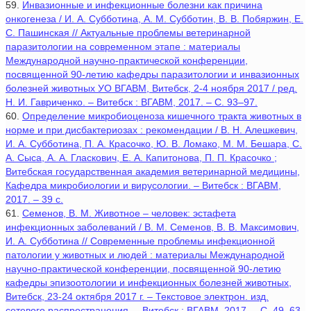
59.
Инвазионные и инфекционные болезни как причина
онкогенеза / И. А. Субботина, А. М. Субботин, В. В. Побяржин, Е.
С. Пашинская // Актуальные проблемы ветеринарной
паразитологии на современном этапе : материалы
Международной научно-практической конференции,
посвященной 90-летию кафедры паразитологии и инвазионных
болезней животных УО ВГАВМ, Витебск, 2-4 ноября 2017 / ред.
Н. И. Гавриченко. – Витебск : ВГАВМ, 2017. – С. 93–97.
60.
Определение микробиоценоза кишечного тракта животных в
норме и при дисбактериозах : рекомендации / В. Н. Алешкевич,
И. А. Субботина, П. А. Красочко, Ю. В. Ломако, М. М. Бешара, С.
А. Сыса, А. А. Гласкович, Е. А. Капитонова, П. П. Красочко ;
Витебская государственная академия ветеринарной медицины,
Кафедра микробиологии и вирусологии. – Витебск : ВГАВМ,
2017. – 39 с.
61.
Семенов, В. М. Животное – человек: эстафета
инфекционных заболеваний / В. М. Семенов, В. В. Максимович,
И. А. Субботина // Современные проблемы инфекционной
патологии у животных и людей : материалы Международной
научно-практической конференции, посвященной 90-летию
кафедры эпизоотологии и инфекционных болезней животных,
Витебск, 23-24 октября 2017 г. – Текстовое электрон. изд.
сетевого распространения. – Витебск : ВГАВМ, 2017. – С. 49–63.