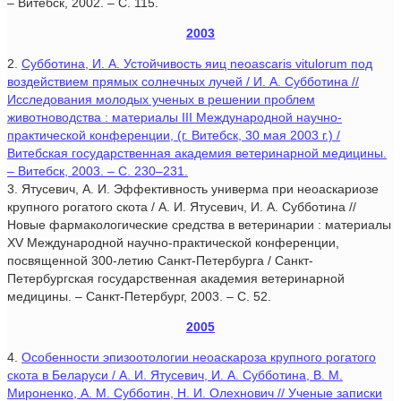
– Витебск, 2002. – С. 115.
2003
2.
Субботина, И. А. Устойчивость яиц neоascaris vitulorum под
воздействием прямых солнечных лучей / И. А. Субботина //
Исследования молодых ученых в решении проблем
животноводства : материалы III Международной научно-
практической конференции, (г. Витебск, 30 мая 2003 г.) /
Витебская государственная академия ветеринарной медицины.
– Витебск, 2003. – С. 230–231.
3. Ятусевич, А. И. Эффективность универма при неоаскариозе
крупного рогатого скота / А. И. Ятусевич, И. А. Субботина //
Новые фармакологические средства в ветеринарии : материалы
ХV Международной научно-практической конференции,
посвященной 300-летию Санкт-Петербурга / Санкт-
Петербургская государственная академия ветеринарной
медицины. – Санкт-Петербург, 2003. – С. 52.
2005
4.
Особенности эпизоотологии неоаскароза крупного рогатого
скота в Беларуси / А. И. Ятусевич, И. А. Субботина, В. М.
Мироненко, А. М. Субботин, Н. И. Олехнович // Ученые записки