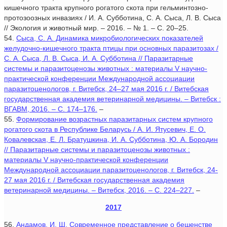
кишечного тракта крупного рогатого скота при гельминтозно-
протозоозных инвазиях / И. А. Субботина, С. А. Сыса, Л. В. Сыса
// Экология и животный мир. – 2016. – № 1. – С. 20–25.
54.
Сыса, С. А. Динамика микробиологических показателей
желудочно-кишечного тракта птицы при основных паразитозах /
С. А. Сыса, Л. В. Сыса, И. А. Субботина // Паразитарные
системы и паразитоценозы животных : материалы V научно-
практической конференции Международной ассоциации
паразитоценологов, г. Витебск, 24–27 мая 2016 г. / Витебская
государственная академия ветеринарной медицины. – Витебск :
ВГАВМ, 2016. – С. 174–176.
–
55.
Формирование возрастных паразитарных систем крупного
рогатого скота в Республике Беларусь / А. И. Ятусевич, Е. О.
Ковалевская, Е. Л. Братушкина, И. А. Субботина, Ю. А. Бородин
// Паразитарные системы и паразитоценозы животных :
материалы V научно-практической конференции
Международной ассоциации паразитоценологов, г. Витебск, 24-
27 мая 2016 г. / Витебская государственная академия
ветеринарной медицины. – Витебск, 2016. – C. 224–227.
–
2017
56.
Андамов, И. Ш. Современное представление о бешенстве