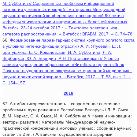
М. Субботин // Современные проблемы инфекционной
патологии у животных и людей : материалы Международной
научно-практической конференции, посвященной 90-летию
кафедры эпизоотологии и инфекционных болезней животных,
Витебск, 23-24 октября 2017 г. – Текстовое электрон. изд.
сетевого распространения. – Витебск : ВГАВМ, 2017. – С. 74–78.
66.
Формирование паразитарных систем крупного рогатого скота
в условиях интенсификации отрасли / А. И. Ятусевич, Е. Л.
Братушкина, Е. О. Ковалевская, И. А. Субботина, Л. А.
Вербицкая, Ю. А. Бородин, Р. Н. Протасовицкая // Ученые
записки учреждения образования «Витебская ордена «Знак
Почета» государственная академия ветеринарной медицины» :
научно-практический журнал. – Витебск, 2017. – Т. 53, вып. 2. –
С. 154–157.
2018
67. Антибиотикорезистентность – современное состояние
проблемы и пути решения в Республике Беларусь / Л. В. Сыса,
Д. М. Черкас, С. А. Сыса, И. А. Субботина // Наука и инновации :
векторы развития : материалы Международной научно-
практической конференции молодых ученых : сборник научных
статей : в 2 кн. / Алтайский государственный аграрный