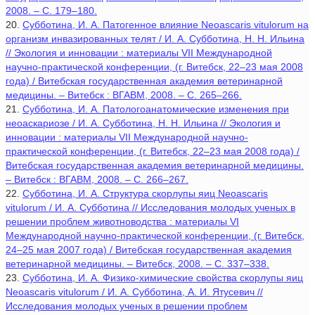
2008. – С. 179–180.
20.
Субботина, И. А. Патогенное влияние Neoascaris vitulorum на
организм инвазированных телят / И. А. Субботина, Н. Н. Ильина
// Экология и инновации : материалы VII Международной
научно-практической конференции, (г. Витебск, 22–23 мая 2008
года) / Витебская государственная академия ветеринарной
медицины. – Витебск : ВГАВМ, 2008. – С. 265–266.
21.
Субботина, И. А. Патологоанатомические изменения при
неоаскариозе / И. А. Субботина, Н. Н. Ильина // Экология и
инновации : материалы VII Международной научно-
практической конференции, (г. Витебск, 22–23 мая 2008 года) /
Витебская государственная академия ветеринарной медицины.
– Витебск : ВГАВМ, 2008. – С. 266–267.
22.
Субботина, И. А. Структура скорлупы яиц Neoascaris
vitulorum / И. А. Субботина // Исследования молодых ученых в
решении проблем животноводства : материалы VI
Международной научно-практической конференции, (г. Витебск,
24–25 мая 2007 года) / Витебская государственная академия
ветеринарной медицины. – Витебск, 2008. – С. 337–338.
23.
Субботина, И. А. Физико-химические свойства скорлупы яиц
Neoascaris vitulorum / И. А. Субботина, А. И. Ятусевич //
Исследования молодых ученых в решении проблем