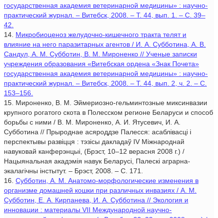
государственная академия ветеринарной медицины» : научно-
практический журнал. – Витебск, 2008. – Т. 44, вып. 1. – С. 39–
42.
14.
Микробиоценоз желудочно-кишечного тракта телят и
влияние на него паразитарных агентов / И. А. Субботина, А. В.
Сандул, А. М. Субботин, В. М. Мироненко // Ученые записки
учреждения образования «Витебская ордена «Знак Почета»
государственная академия ветеринарной медицины» : научно-
практический журнал. – Витебск, 2008. – Т. 44, вып. 2, ч. 2. – С.
153–156.
15. Мироненко, В. М. Эймериозно-гельминтозные миксинвазии
крупного рогатого скота в Полесском регионе Беларуси и способ
борьбы с ними / В. М. Мироненко, А. И. Ятусевич, И. А.
Субботина // Прыроднае асяроддзе Палесся: асаблівасці і
перспектывы развіцця : тэзісы дакладаў IV Міжнароднай
навуковай канферэнцыі, (Брэст, 10–12 верасня 2008 г.) /
Нацыянальная акадэмія навук Беларусі, Палескі аграрна-
экалагічны інстытут. – Брэст, 2008. – С. 171.
16.
Субботин, А. М. Анатомо-морфологические изменения в
организме домашней кошки при различных инвазиях / А. М.
Субботин, Е. А. Кирпанева, И. А. Субботина // Экология и
инновации : материалы VII Международной научно-