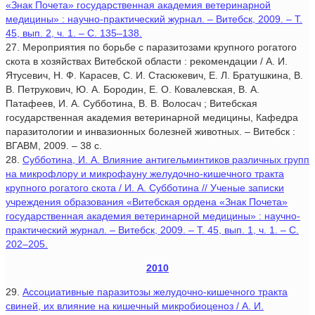
«Знак Почета» государственная академия ветеринарной
медицины» : научно-практический журнал. – Витебск, 2009. – Т.
45, вып. 2, ч. 1. – С. 135–138.
27. Мероприятия по борьбе с паразитозами крупного рогатого
скота в хозяйствах Витебской области : рекомендации / А. И.
Ятусевич, Н. Ф. Карасев, С. И. Стасюкевич, Е. Л. Братушкина, В.
В. Петрукович, Ю. А. Бородин, Е. О. Ковалевская, В. А.
Патафеев, И. А. Субботина, В. В. Волосач ; Витебская
государственная академия ветеринарной медицины, Кафедра
паразитологии и инвазионных болезней животных. – Витебск :
ВГАВМ, 2009. – 38 с.
28.
Субботина, И. А. Влияние антигельминтиков различных групп
на микрофлору и микрофауну желудочно-кишечного тракта
крупного рогатого скота / И. А. Субботина // Ученые записки
учреждения образования «Витебская ордена «Знак Почета»
государственная академия ветеринарной медицины» : научно-
практический журнал. – Витебск, 2009. – Т. 45, вып. 1, ч. 1. – С.
202–205.
2010
29.
Ассоциативные паразитозы желудочно-кишечного тракта
свиней, их влияние на кишечный микробиоценоз / А. И.