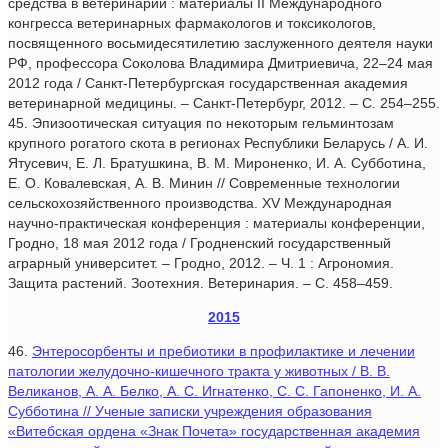
средства в ветеринарии : материалы II Международного
конгресса ветеринарных фармакологов и токсикологов,
посвященного восьмидесятилетию заслуженного деятеля науки
РФ, профессора Соколова Владимира Дмитриевича, 22–24 мая
2012 года / Санкт-Петербургская государственная академия
ветеринарной медицины. – Санкт-Петербург, 2012. – С. 254–255.
45. Эпизоотическая ситуация по некоторым гельминтозам
крупного рогатого скота в регионах Республики Беларусь / А. И.
Ятусевич, Е. Л. Братушкина, В. М. Мироненко, И. А. Субботина,
Е. О. Ковалевская, А. В. Минин // Современные технологии
сельскохозяйственного производства. XV Международная
научно-практическая конференция : материалы конференции,
Гродно, 18 мая 2012 года / Гродненский государственный
аграрный университет. – Гродно, 2012. – Ч. 1 : Агрономия.
Защита растений. Зоотехния. Ветеринария. – C. 458–459.
2015
46.
Энтеросорбенты и пребиотики в профилактике и лечении
патологии желудочно-кишечного тракта у животных / В. В.
Великанов, А. А. Белко, А. С. Игнатенко, С. С. Гапоненко, И. А.
Субботина // Ученые записки учреждения образования
«Витебская ордена «Знак Почета» государственная академия