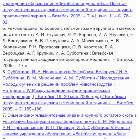
учреждения образования «Витебская ордена «Знак Почета»
государственная академия ветеринарной медицины» : научно-
практический журнал. – Витебск, 2005. – Т. 41, вып. 1. – С. 78–
81.
5. Рекомендации по борьбе с гельминтозами крупного и мелкого
рогатого скота / А. И. Ятусевич, Н. Ф. Карасев, И. А. Ятусевич, Е.
Л. Братушкина, В. В. Петрукович, А. А. Москалькова, Н. В.
Карпенкова, Р. Н. Протасовицкая, О. В. Хвостова, Л. А.
Вербицкая, А. Г. Крупник, И. А. Субботина ; Витебская
государственная академия ветеринарной медицины. – Витебск,
2005. – 17 с.
6.
Субботина, И. А. Неоаскароз в Республике Беларусь / И. А.
Субботина, В. М. Мироненко, А. М. Субботин // Исследования
молодых ученых в решении проблем животноводства :
материалы IV Международной научно-практической
конференции, (г. Витебск, 19–20 мая 2005 года) / Витебская
государственная академия ветеринарной медицины. – Витебск,
2005. – С. 185–186.
7.
Эймериозно-гельминтозные инвазии крупного рогатого скота в
Республике Беларусь и меры борьбы с ними / В. М. Мироненко,
Р. Н. Протасовицкая, В. П. Пивовар, И. А. Субботина // Ученые
записки учреждения образования «Витебская ордена «Знак