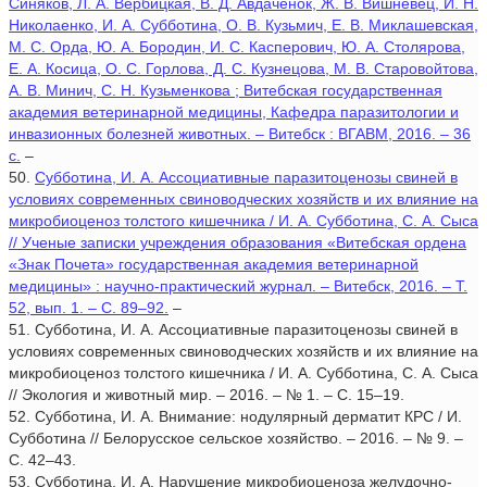
Синяков, Л. А. Вербицкая, В. Д. Авдаченок, Ж. В. Вишневец, И. Н.
Николаенко, И. А. Субботина, О. В. Кузьмич, Е. В. Миклашевская,
М. С. Орда, Ю. А. Бородин, И. С. Касперович, Ю. А. Столярова,
Е. А. Косица, О. С. Горлова, Д. С. Кузнецова, М. В. Старовойтова,
А. В. Минич, С. Н. Кузьменкова ; Витебская государственная
академия ветеринарной медицины, Кафедра паразитологии и
инвазионных болезней животных. – Витебск : ВГАВМ, 2016. – 36
с.
–
50.
Субботина, И. А. Ассоциативные паразитоценозы свиней в
условиях современных свиноводческих хозяйств и их влияние на
микробиоценоз толстого кишечника / И. А. Субботина, С. А. Сыса
// Ученые записки учреждения образования «Витебская ордена
«Знак Почета» государственная академия ветеринарной
медицины» : научно-практический журнал. – Витебск, 2016. – Т.
52, вып. 1. – С. 89–92.
–
51. Субботина, И. А. Ассоциативные паразитоценозы свиней в
условиях современных свиноводческих хозяйств и их влияние на
микробиоценоз толстого кишечника / И. А. Субботина, С. А. Сыса
// Экология и животный мир. – 2016. – № 1. – С. 15–19.
52. Субботина, И. А. Внимание: нодулярный дерматит КРС / И.
Субботина // Белорусское сельское хозяйство. – 2016. – № 9. –
С. 42–43.
53. Субботина, И. А. Нарушение микробиоценоза желудочно-