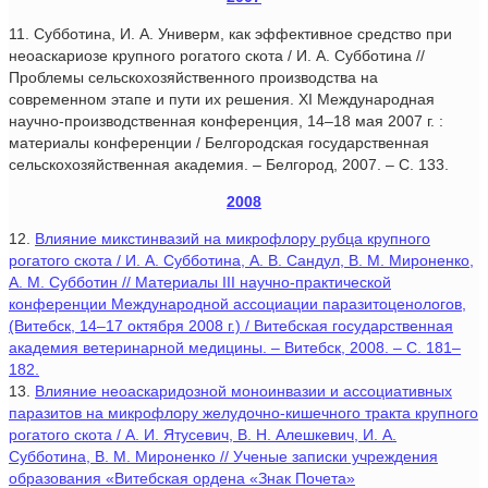
11. Субботина, И. А. Универм, как эффективное средство при
неоаскариозе крупного рогатого скота / И. А. Субботина //
Проблемы сельскохозяйственного производства на
современном этапе и пути их решения. XI Международная
научно-производственная конференция, 14–18 мая 2007 г. :
материалы конференции / Белгородская государственная
сельскохозяйственная академия. – Белгород, 2007. – С. 133.
2008
12.
Влияние микстинвазий на микрофлору рубца крупного
рогатого скота / И. А. Субботина, А. В. Сандул, В. М. Мироненко,
А. М. Субботин // Материалы III научно-практической
конференции Международной ассоциации паразитоценологов,
(Витебск, 14–17 октября 2008 г.) / Витебская государственная
академия ветеринарной медицины. – Витебск, 2008. – С. 181–
182.
13.
Влияние неоаскаридозной моноинвазии и ассоциативных
паразитов на микрофлору желудочно-кишечного тракта крупного
рогатого скота / А. И. Ятусевич, В. Н. Алешкевич, И. А.
Субботина, В. М. Мироненко // Ученые записки учреждения
образования «Витебская ордена «Знак Почета»