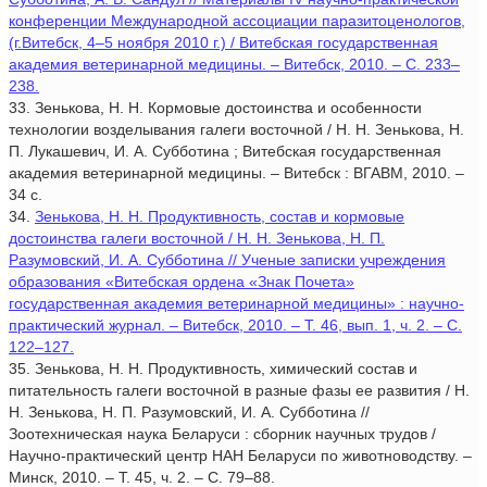
конференции Международной ассоциации паразитоценологов,
(г.Витебск, 4–5 ноября 2010 г.) / Витебская государственная
академия ветеринарной медицины. – Витебск, 2010. – С. 233–
238.
33. Зенькова, Н. Н. Кормовые достоинства и особенности
технологии возделывания галеги восточной / Н. Н. Зенькова, Н.
П. Лукашевич, И. А. Субботина ; Витебская государственная
академия ветеринарной медицины. – Витебск : ВГАВМ, 2010. –
34 с.
34.
Зенькова, Н. Н. Продуктивность, состав и кормовые
достоинства галеги восточной / Н. Н. Зенькова, Н. П.
Разумовский, И. А. Субботина // Ученые записки учреждения
образования «Витебская ордена «Знак Почета»
государственная академия ветеринарной медицины» : научно-
практический журнал. – Витебск, 2010. – Т. 46, вып. 1, ч. 2. – С.
122–127.
35. Зенькова, Н. Н. Продуктивность, химический состав и
питательность галеги восточной в разные фазы ее развития / Н.
Н. Зенькова, Н. П. Разумовский, И. А. Субботина //
Зоотехническая наука Беларуси : сборник научных трудов /
Научно-практический центр НАН Беларуси по животноводству. –
Минск, 2010. – Т. 45, ч. 2. – С. 79–88.