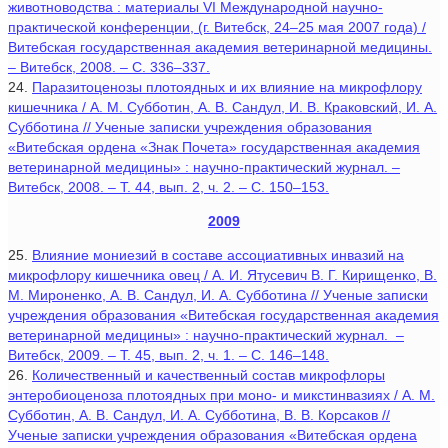
животноводства : материалы VI Международной научно-
практической конференции, (г. Витебск, 24–25 мая 2007 года) /
Витебская государственная академия ветеринарной медицины.
– Витебск, 2008. – С. 336–337.
24.
Паразитоценозы плотоядных и их влияние на микрофлору
кишечника / А. М. Субботин, А. В. Сандул, И. В. Краковский, И. А.
Субботина // Ученые записки учреждения образования
«Витебская ордена «Знак Почета» государственная академия
ветеринарной медицины» : научно-практический журнал. –
Витебск, 2008. – Т. 44, вып. 2, ч. 2. – С. 150–153.
2009
25.
Влияние мониезий в составе ассоциативных инвазий на
микрофлору кишечника oвeц / А. И. Ятусевич В. Г. Кирищенко, В.
М. Мироненко, А. В. Сандул, И. А. Субботина // Ученые записки
учреждения образования «Витебская государственная академия
ветеринарной медицины» : научно-практический журнал. –
Витебск, 2009. – Т. 45, вып. 2, ч. 1. – С. 146–148.
26.
Количественный и качественный состав микрофлоры
энтеробиоценоза плотоядных при моно- и микстинвазиях / А. М.
Субботин, А. В. Сандул, И. А. Субботина, В. В. Корсаков //
Ученые записки учреждения образования «Витебская ордена