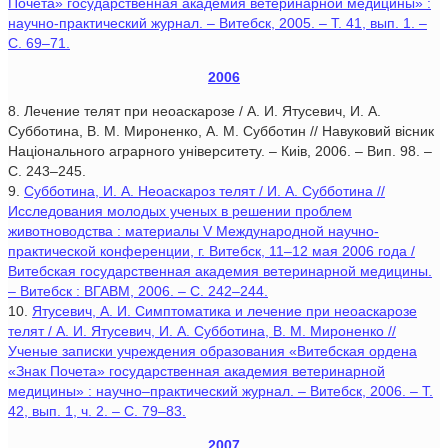
Почета» государственная академия ветеринарной медицины» :
научно-практический журнал. – Витебск, 2005. – Т. 41, вып. 1. –
С. 69–71.
2006
8. Лечение телят при неоаскарозе / А. И. Ятусевич, И. А.
Субботина, В. М. Мироненко, А. М. Субботин // Навуковий вiсник
Нацiонального аграрного унiверситету. – Киiв, 2006. – Вип. 98. –
С. 243–245.
9.
Субботина, И. А. Неоаскароз телят / И. А. Субботина //
Исследования молодых ученых в решении проблем
животноводства : материалы V Международной научно-
практической конференции, г. Витебск, 11–12 мая 2006 года /
Витебская государственная академия ветеринарной медицины.
– Витебск : ВГАВМ, 2006. – С. 242–244.
10.
Ятусевич, А. И. Симптоматика и лечение при неоаскарозе
телят / А. И. Ятусевич, И. А. Субботина, В. М. Мироненко //
Ученые записки учреждения образования «Витебская ордена
«Знак Почета» государственная академия ветеринарной
медицины» : научно–практический журнал. – Витебск, 2006. – Т.
42, вып. 1, ч. 2. – С. 79–83.
2007