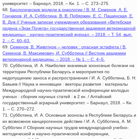
университет. – Барнаул, 2018. – Кн. 1. – С. 273–275.
68.
Биологические модели в онкологии / В. М. Семенов, А. Е.
Гончаров, И. А. Субботина, В. В. Побяржин, Е. С. Пашинская, Е.
В. Дуж // Ученые записки учреждения образования «Витебская
ордена «Знак Почета» государственная академия ветеринарной
медицины» : научно-практический журнал. – 2018. – Т. 54, вып.
2. – С. 60–63.
69.
Семенов, В. Животное – человек : опасная эстафета / В.
Семенов, В. Максимович, И. Субботина // Вестник академии
ветеринарной медицины. – 2018. – № 1. – С. 4–5.
70. Субботина, И. А. Наиболее значимые зоонозные болезни на
территории Республики Беларусь и мероприятия по
недопущению заноса и распространения / И. А. Субботина, Б. Н.
Бакыев // Наука и инновации : векторы развития : материалы
Международной научно-практической конференции молодых
ученых : сборник научных статей : в 2 кн. / Алтайский
государственный аграрный университет. – Барнаул, 2018. – Кн.
1. – С. 270–272.
71. Субботина, И. А. Основные зоонозы в Республике Беларусь и
их возможное канцерогенное действие / И. А. Субботина, А. М.
Субботин // Сборник научных трудов международной учебно-
методической и научно-практической конференции,