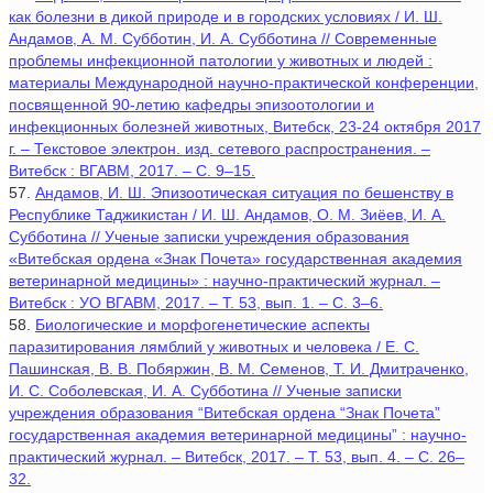
как болезни в дикой природе и в городских условиях / И. Ш.
Андамов, А. М. Субботин, И. А. Субботина // Современные
проблемы инфекционной патологии у животных и людей :
материалы Международной научно-практической конференции,
посвященной 90-летию кафедры эпизоотологии и
инфекционных болезней животных, Витебск, 23-24 октября 2017
г. – Текстовое электрон. изд. сетевого распространения. –
Витебск : ВГАВМ, 2017. – С. 9–15.
57.
Андамов, И. Ш. Эпизоотическая ситуация по бешенству в
Республике Таджикистан / И. Ш. Андамов, О. М. Зиёев, И. А.
Субботина // Ученые записки учреждения образования
«Витебская ордена «Знак Почета» государственная академия
ветеринарной медицины» : научно-практический журнал. –
Витебск : УО ВГАВМ, 2017. – Т. 53, вып. 1. – С. 3–6.
58.
Биологические и морфогенетические аспекты
паразитирования лямблий у животных и человека / Е. С.
Пашинская, В. В. Побяржин, В. М. Семенов, Т. И. Дмитраченко,
И. С. Соболевская, И. А. Субботина // Ученые записки
учреждения образования “Витебская ордена “Знак Почета”
государственная академия ветеринарной медицины” : научно-
практический журнал. – Витебск, 2017. – Т. 53, вып. 4. – С. 26–
32.