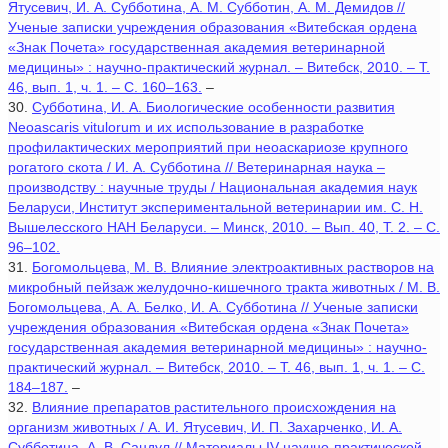
Ятусевич, И. А. Субботина, А. М. Субботин, А. М. Демидов //
Ученые записки учреждения образования «Витебская ордена
«Знак Почета» государственная академия ветеринарной
медицины» : научно-практический журнал. – Витебск, 2010. – Т.
46, вып. 1, ч. 1. – С. 160–163.
–
30.
Субботина, И. А. Биологические особенности развития
Neoascaris vitulorum и их использование в разработке
профилактических мероприятий при неоаскариозе крупного
рогатого скота / И. А. Субботина // Ветеринарная наука –
производству : научные труды / Национальная академия наук
Беларуси, Институт экспериментальной ветеринарии им. С. Н.
Вышелесского НАН Беларуси. – Минск, 2010. – Вып. 40, Т. 2. – С.
96–102.
31.
Богомольцева, М. В. Влияние электроактивных растворов на
микробный пейзаж желудочно-кишечного тракта животных / М. В.
Богомольцева, А. А. Белко, И. А. Субботина // Ученые записки
учреждения образования «Витебская ордена «Знак Почета»
государственная академия ветеринарной медицины» : научно-
практический журнал. – Витебск, 2010. – Т. 46, вып. 1, ч. 1. – С.
184–187.
–
32.
Влияние препаратов растительного происхождения на
организм животных / А. И. Ятусевич, И. П. Захарченко, И. А.
Субботина, А. В. Сандул // Материалы IV научно-практической