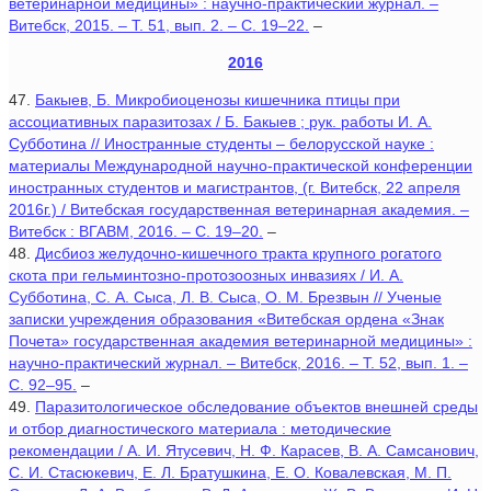
ветеринарной медицины» : научно-практический журнал. –
Витебск, 2015. – Т. 51, вып. 2. – С. 19–22.
–
2016
47.
Бакыев, Б. Микробиоценозы кишечника птицы при
ассоциативных паразитозах / Б. Бакыев ; рук. работы И. А.
Субботина // Иностранные студенты – белорусской науке :
материалы Международной научно-практической конференции
иностранных студентов и магистрантов, (г. Витебск, 22 апреля
2016г.) / Витебская государственная ветеринарная академия. –
Витебск : ВГАВМ, 2016. – С. 19–20.
–
48.
Дисбиоз желудочно-кишечного тракта крупного рогатого
скота при гельминтозно-протозоозных инвазиях / И. А.
Субботина, С. А. Сыса, Л. В. Сыса, О. М. Брезвын // Ученые
записки учреждения образования «Витебская ордена «Знак
Почета» государственная академия ветеринарной медицины» :
научно-практический журнал. – Витебск, 2016. – Т. 52, вып. 1. –
С. 92–95.
–
49.
Паразитологическое обследование объектов внешней среды
и отбор диагностического материала : методические
рекомендации / А. И. Ятусевич, Н. Ф. Карасев, В. А. Самсанович,
С. И. Стасюкевич, Е. Л. Братушкина, Е. О. Ковалевская, М. П.