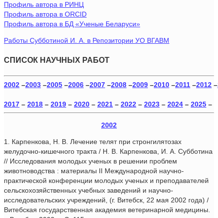
Профиль автора в РИНЦ
Профиль автора в ORCID
Профиль автора в БД «Ученые Беларуси»
Работы Субботиной И. А. в Репозитории УО ВГАВМ
СПИСОК НАУЧНЫХ РАБОТ
2002
–
2003
–
2005
–
2006
–
2007
–
2008
–
2009
–
2010
–
2011
–
2012
–
2017
–
2018
–
2019
–
2020
–
2021
–
2022
–
2023
–
2024
–
2025
–
2002
1. Карпенкова, Н. В. Лечение телят при стронгилятозах
желудочно-кишечного тракта / Н. В. Карпенкова, И. А. Субботина
// Исследования молодых ученых в решении проблем
животноводства : материалы II Международной научно-
практической конференции молодых ученых и преподавателей
сельскохозяйственных учебных заведений и научно-
исследовательских учреждений, (г. Витебск, 22 мая 2002 года) /
Витебская государственная академия ветеринарной медицины.