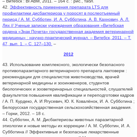
– Витебск : ВГАВМ, 2011. – 164 с. : рис., табл.
42.
Эффективность применения препарата LTS для
профилактики дисбактериоза у поросят в послеотъемный
период / А. М. Субботин, И. А. Субботина, А. В. Кахнович, А. Л.
Лях // Ученые записки учреждения образования «Витебская
ордена «Знак Почета» государственная академия ветеринарной
медицины» : научно-практический журнал. – Витебск, 2011. – Т.
47, вып. 1. – С. 127–130.
–
2012
43. Использование комплексного, экологически безопасного
противопаразитарного ветеринарного препарата лактоверм :
рекомендации для специалистов животноводства, врачей
ветеринарной медицины и зооинженеров, студентов
биологических и зооветеринарных специальностей, слушателей
факультетов повышения квалификации и переподготовки кадров
/ А. П. Курдеко, А. И Ятусевич, Ю. К. Ковалёнок, И. А. Субботина ;
Белорусская государственная сельскохозяйственная академия.
– Горки, 2012. – 18 с.
44. Субботин, А. М. Дисбактериозы животных паразитарной
этиологии и новые методы их коррекции / А. М. Субботин, И. А.
Субботина // Эффективные и безопасные лекарственные