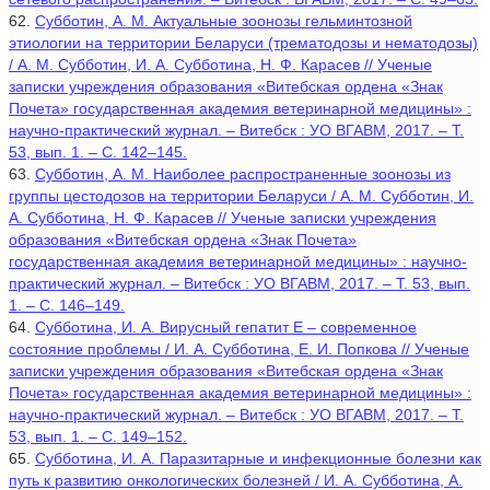
62.
Субботин, А. М. Актуальные зоонозы гельминтозной
этиологии на территории Беларуси (трематодозы и нематодозы)
/ А. М. Субботин, И. А. Субботина, Н. Ф. Карасев // Ученые
записки учреждения образования «Витебская ордена «Знак
Почета» государственная академия ветеринарной медицины» :
научно-практический журнал. – Витебск : УО ВГАВМ, 2017. – Т.
53, вып. 1. – С. 142–145.
63.
Субботин, А. М. Наиболее распространенные зоонозы из
группы цестодозов на территории Беларуси / А. М. Субботин, И.
А. Субботина, Н. Ф. Карасев // Ученые записки учреждения
образования «Витебская ордена «Знак Почета»
государственная академия ветеринарной медицины» : научно-
практический журнал. – Витебск : УО ВГАВМ, 2017. – Т. 53, вып.
1. – С. 146–149.
64.
Субботина, И. А. Вирусный гепатит Е – современное
состояние проблемы / И. А. Субботина, Е. И. Попкова // Ученые
записки учреждения образования «Витебская ордена «Знак
Почета» государственная академия ветеринарной медицины» :
научно-практический журнал. – Витебск : УО ВГАВМ, 2017. – Т.
53, вып. 1. – С. 149–152.
65.
Субботина, И. А. Паразитарные и инфекционные болезни как
путь к развитию онкологических болезней / И. А. Субботина, А.