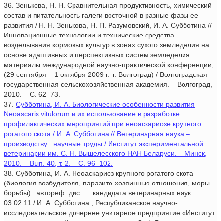
36. Зенькова, Н. Н. Сравнительная продуктивность, химический
состав и питательность галеги восточной в разные фазы ее
развития / Н. Н. Зенькова, Н. П. Разумовский, И. А. Субботина //
Инновационные технологии и технические средства
возделывания кормовых культур в зонах сухого земледелия на
основе адаптивных и перспективных систем земледелия :
материалы международной научно-практической конференции,
(29 сентября – 1 октября 2009 г., г. Волгоград) / Волгоградская
государственная сельскохозяйственная академия. – Волгоград,
2010. – С. 62–73.
37.
Субботина, И. А. Биологические особенности развития
Neoascaris vitulorum и их использование в разработке
профилактических мероприятий при неоаскариозе крупного
рогатого скота / И. А. Субботина // Ветеринарная наука –
производству : научные труды / Институт экспериментальной
ветеринарии им. С. Н. Вышелесского НАН Беларуси. – Минск,
2010. – Вып. 40, т. 2. – С. 96–102.
38. Субботина, И. А. Неоаскариоз крупного рогатого скота
(биология возбудителя, паразито-хозяинные отношения, меры
борьбы) : автореф. дис. … кандидата ветеринарных наук :
03.02.11 / И. А. Субботина ; Республиканское научно-
исследовательское дочернее унитарное предприятие «Институт