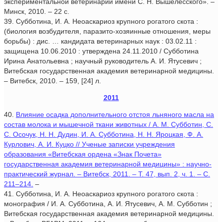
экспериментальной ветеринарии имени С. Н. Вышелесского». –
Минск, 2010. – 22 с.
39. Субботина, И. А. Неоаскариоз крупного рогатого скота :
(биология возбудителя, паразито-хозяинные отношения, меры
борьбы) : дис. … кандидата ветеринарных наук : 03.02.11 :
защищена 10.06.2010 : утверждена 24.11.2010 / Субботина
Ирина Анатольевна ; научный руководитель А. И. Ятусевич ;
Витебская государственная академия ветеринарной медицины.
– Витебск, 2010. – 159, [24] л.
2011
40.
Влияние осадка дополнительного отстоя льняного масла на
состав молока и мышечной ткани животных / А. М. Субботин, С.
С. Осочук, Н. Н. Дудин, И. А. Субботина, Н. Н. Яроцкая, Ф. А.
Курлович, А. И. Куцко // Ученые записки учреждения
образования «Витебская ордена «Знак Почета»
государственная академия ветеринарной медицины» : научно-
практический журнал. – Витебск, 2011. – Т. 47, вып. 2, ч. 1. – С.
211–214.
–
41. Субботина, И. А. Неоаскариоз крупного рогатого скота :
монография / И. А. Субботина, А. И. Ятусевич, А. М. Субботин ;
Витебская государственная академия ветеринарной медицины.