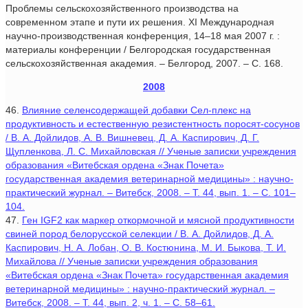
Проблемы сельскохозяйственного производства на
современном этапе и пути их решения. XI Международная
научно-производственная конференция, 14–18 мая 2007 г. :
материалы конференции / Белгородская государственная
сельскохозяйственная академия. – Белгород, 2007. – С. 168.
2008
46.
Влияние селенсодержащей добавки Сел-плекс на
продуктивность и естественную резистентность поросят-сосунов
/ В. А. Дойлидов, А. В. Вишневец, Д. А. Каспирович, Д. Г.
Щупленкова, Л. С. Михайловская // Ученые записки учреждения
образования «Витебская ордена «Знак Почета»
государственная академия ветеринарной медицины» : научно-
практический журнал. – Витебск, 2008. – Т. 44, вып. 1. – С. 101–
104.
47.
Ген IGF2 как маркер откормочной и мясной продуктивности
свиней пород белорусской селекции / В. А. Дойлидов, Д. А.
Каспирович, Н. А. Лобан, О. В. Костюнина, М. И. Быкова, Т. И.
Михайлова // Ученые записки учреждения образования
«Витебская ордена «Знак Почета» государственная академия
ветеринарной медицины» : научно-практический журнал. –
Витебск, 2008. – Т. 44, вып. 2, ч. 1. – С. 58–61.