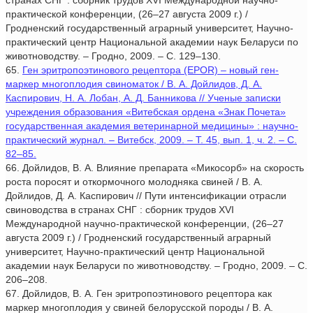
странах СНГ : сборник трудов XVI Международной научно-
практической конференции, (26–27 августа 2009 г.) /
Гродненский государственный аграрный университет, Научно-
практический центр Национальной академии наук Беларуси по
животноводству. – Гродно, 2009. – С. 129–130.
65.
Ген эритропоэтинового рецептора (EPOR) – новый ген-
маркер многоплодия свиноматок / В. А. Дойлидов, Д. А.
Каспирович, Н. А. Лобан, А. Д. Банникова // Ученые записки
учреждения образования «Витебская ордена «Знак Почета»
государственная академия ветеринарной медицины» : научно-
практический журнал. – Витебск, 2009. – Т. 45, вып. 1, ч. 2. – С.
82–85.
66. Дойлидов, В. А. Влияние препарата «Микосорб» на скорость
роста поросят и откормочного молодняка свиней / В. А.
Дойлидов, Д. А. Каспирович // Пути интенсификации отрасли
свиноводства в странах СНГ : сборник трудов XVI
Международной научно-практической конференции, (26–27
августа 2009 г.) / Гродненский государственный аграрный
университет, Научно-практический центр Национальной
академии наук Беларуси по животноводству. – Гродно, 2009. – С.
206–208.
67. Дойлидов, В. А. Ген эритропоэтинового рецептора как
маркер многоплодия у свиней белорусской породы / В. А.