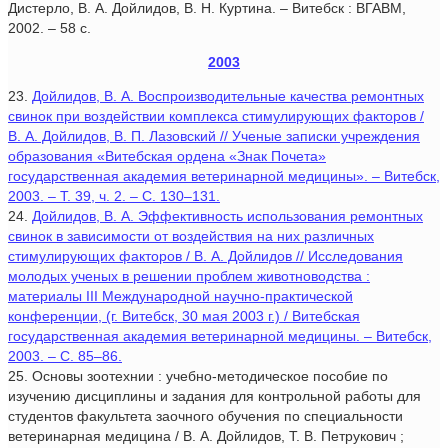
Дистерло, В. А. Дойлидов, В. Н. Куртина. – Витебск : ВГАВМ,
2002. – 58 с.
2003
23.
Дойлидов, В. А. Воспроизводительные качества ремонтных
свинок при воздействии комплекса стимулирующих факторов /
В. А. Дойлидов, В. П. Лазовский // Ученые записки учреждения
образования «Витебская ордена «Знак Почета»
государственная академия ветеринарной медицины». – Витебск,
2003. – Т. 39, ч. 2. – С. 130–131.
24.
Дойлидов, В. А. Эффективность использования ремонтных
свинок в зависимости от воздействия на них различных
стимулирующих факторов / В. А. Дойлидов // Исследования
молодых ученых в решении проблем животноводства :
материалы III Международной научно-практической
конференции, (г. Витебск, 30 мая 2003 г.) / Витебская
государственная академия ветеринарной медицины. – Витебск,
2003. – С. 85–86.
25. Основы зоотехнии : учебно-методическое пособие по
изучению дисциплины и задания для контрольной работы для
студентов факультета заочного обучения по специальности
ветеринарная медицина / В. А. Дойлидов, Т. В. Петрукович ;