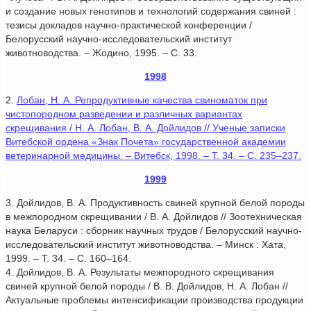
и создание новых генотипов и технологий содержания свиней :
тезисы докладов научно-практической конференции /
Белорусский научно-исследовательский институт
животноводства. – Жодино, 1995. – С. 33.
1998
2.
Лобан, Н. А. Репродуктивные качества свиноматок при
чистопородном разведении и различных вариантах
скрещивания / Н. А. Лобан, В. А. Дойлидов // Ученые записки
Витебской ордена «Знак Почета» государственной академии
ветеринарной медицины. – Витебск, 1998. – Т. 34. – С. 235–237.
1999
3. Дойлидов, В. А. Продуктивность свиней крупной белой породы
в межпородном скрещивании / В. А. Дойлидов // Зоотехническая
наука Беларуси : сборник научных трудов / Белорусский научно-
исследовательский институт животноводства. – Минск : Хата,
1999. – Т. 34. – С. 160–164.
4. Дойлидов, В. А. Результаты межпородного скрещивания
свиней крупной белой породы / В. В. Дойлидов, Н. А. Лобан //
Актуальные проблемы интенсификации производства продукции