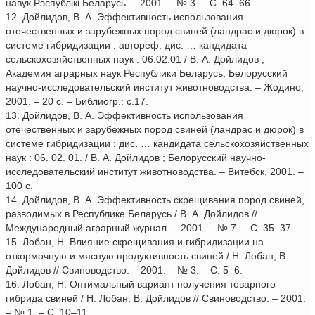
навук Рэспублiкi Беларусь. – 2001. – № 3. – С. 64–66.
12. Дойлидов, В. А. Эффективность использования
отечественных и зарубежных пород свиней (ландрас и дюрок) в
системе гибридизации : автореф. дис. … кандидата
сельскохозяйственных наук : 06.02.01 / В. А. Дойлидов ;
Академия аграрных наук Республики Беларусь, Белорусский
научно-исследовательский институт животноводства. – Жодино,
2001. – 20 с. – Библиогр.: с.17.
13. Дойлидов, В. А. Эффективность использования
отечественных и зарубежных пород свиней (ландрас и дюрок) в
системе гибридизации : дис. … кандидата сельскохозяйственных
наук : 06. 02. 01. / В. А. Дойлидов ; Белорусский научно-
исследовательский институт животноводства. – Витебск, 2001. –
100 с.
14. Дойлидов, В. А. Эффективность скрещивания пород свиней,
разводимых в Республике Беларусь / В. А. Дойлидов //
Международный аграрный журнал. – 2001. – № 7. – С. 35–37.
15. Лобан, Н. Влияние скрещивания и гибридизации на
откормочную и мясную продуктивность свиней / Н. Лобан, В.
Дойлидов // Свиноводство. – 2001. – № 3. – С. 5–6.
16. Лобан, Н. Оптимальный вариант получения товарного
гибрида свиней / Н. Лобан, В. Дойлидов // Свиноводство. – 2001.
– № 1. – С. 10–11.