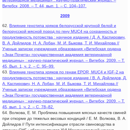
ветеринарной медицины» : научно-практический журнал. –
Витебск, 2008. – Т. 44, вып. 1. – С. 104–107.
2009
62.
Влияние генотипа хряков белорусской крупной белой и
белорусской мясной пород по гену MUC4 на сохранность и
продуктивность потомства : научное издание / Д. А. Каспирович,
В. А. Дойлидов, Н. А. Лобан, М. И. Быкова, Т. И. Михайлова //
Ученые записки учреждения образования «Витебская ордена
«Знак Почета» государственная академия ветеринарной
медицины» : научно-практический журнал. – Витебск, 2009. – Т.
45, Вып. 1, ч. 2. – С. 95–99.
63.
Влияние генотипа хряков по генам EPOR, MUC4 и IGF-2 на
продуктивность потомства : научное издание / В. А. Дойлидов, Д.
А. Каспирович, Н. А. Лобан, М. И. Быкова, Т. И. Михайлова //
Ученые записки учреждения образования «Витебская ордена
«Знак Почета» государственная академия ветеринарной
медицины» : научно-практический журнал. – Витебск, 2009. – Т.
45, вып. 1, ч. 2. – С. 78–82.
64. Волкова, Е. М. Проблема повышения мясных качеств свиней
при откорме до тяжелых весовых кондиций / Е. М. Волкова, В. А.
Дойлидов // Пути интенсификации отрасли свиноводства в