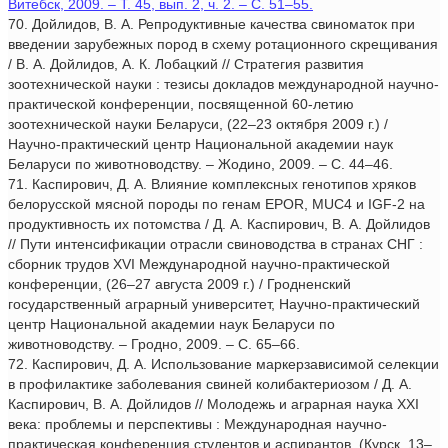
Витебск, 2009. – Т. 45, вып. 2, ч. 2. – С. 51–55.
70. Дойлидов, В. А. Репродуктивные качества свиноматок при
введении зарубежных пород в схему ротационного скрещивания
/ В. А. Дойлидов, А. К. Лобацкий // Стратегия развития
зоотехнической науки : тезисы докладов международной научно-
практической конференции, посвященной 60-летию
зоотехнической науки Беларуси, (22–23 октября 2009 г.) /
Научно-практический центр Национальной академии наук
Беларуси по животноводству. – Жодино, 2009. – С. 44–46.
71. Каспирович, Д. А. Влияние комплексных генотипов хряков
белорусской мясной породы по генам EPOR, MUC4 и IGF-2 на
продуктивность их потомства / Д. А. Каспирович, В. А. Дойлидов
// Пути интенсификации отрасли свиноводства в странах СНГ :
сборник трудов XVI Международной научно-практической
конференции, (26–27 августа 2009 г.) / Гродненский
государственный аграрный университет, Научно-практический
центр Национальной академии наук Беларуси по
животноводству. – Гродно, 2009. – С. 65–66.
72. Каспирович, Д. А. Использование маркерзависимой селекции
в профилактике заболевания свиней колибактериозом / Д. А.
Каспирович, В. А. Дойлидов // Молодежь и аграрная наука XXI
века: проблемы и перспективы : Международная научно-
практическая конференция студентов и аспирантов, (Курск, 13–