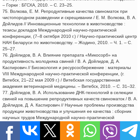
– Горки : БГСХА, 2010. – С. 23–25.
75. Волкова, Е. М. Репродуктивные качества свиноматок при
чистопородном разведении и скрещивании / Е. М. Волкова, В. А.
Дойлидов // Инновационные технологии в животноводстве :
тезисы докладов Международной научно-практической
конференции, (7–8 октября 2010 г.) / Научно-практический центр
НАН Беларуси по животноводству. – Жодино, 2010. – Ч. 1. – С.
25–27.
76. Дойлидов, В. А. Влияние препарата «Микосорб» на
продуктивность молодняка свиней / В. А. Дойлидов, Д. А.
Каспирович // Биоэкология и ресурсосбережение : материалы
VIII Международной научно-практической конференции, (г.
Витебск, 21–22 мая 2009 г.) / Витебская государственная
академия ветеринарной медицины. – Витебск, 2010. – С. 31–32.
77. Дойлидов, В. А. Использование ДНК-технологий в селекции
свиней на повышение репродуктивных качеств свиноматок / В. А.
Дойлидов, Д. А. Каспирович // Научные проблемы производства
продукции животноводства и улучшения ее качества : сборник
научных трудов Международной научно-практической
конференции, 23–24 июня 2010 г. / Брянская государственная
сельскохозяйственная академия. – Брянск : Брянская ГСХА,
2010. – С. 38–41.