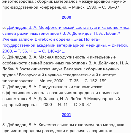
животноводства : сборник материалов международной научно-
производственной конференции. – Минск, 1999. – С. 36–37.
2000
5.
Дойлидов, В. А. Морфологический состав туш и качество мяса
свиней различных генотипов / В. А. Дойлидов, Н. А. Лобан //
Ученые записки Витебской ордена «Знак Почета»
государственной академии ветеринарной медицины. – Витебск,
2000. – Т. 36, ч. 1. – С. 140–141.
6. Дойлидов, В. А. Мясная продуктивность и интерьерные
особенности свиней различных генотипов / В. А. Дойлидов, Н. А.
Лобан // Зоотехническая наука Беларуси : сборник научных
трудов / Белорусский научно-исследовательский институт
животноводства. – Минск, 2000. – Т. 35. – С. 152–159.
7. Дойлидов, В. А. Продуктивность и экономическая
эффективность использования чистопородных и помесных
свиноматок / В. А. Дойлидов, Н. А. Лобан // Международный
аграрный журнал. – 2000. – № 11. – С. 36–37.
2001
8. Дойлидов, В. А. Качество свинины откормочного молодняка
при чистопородном разведении и различных вариантах