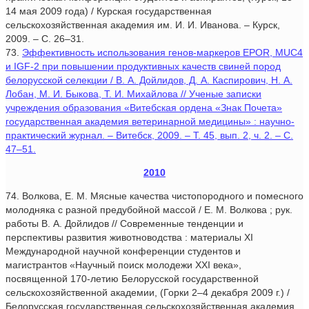
14 мая 2009 года) / Курская государственная
сельскохозяйственная академия им. И. И. Иванова. – Курск,
2009. – С. 26–31.
73.
Эффективность использования генов-маркеров EPOR, MUC4
и IGF-2 при повышении продуктивных качеств свиней пород
белорусской селекции / В. А. Дойлидов, Д. А. Каспирович, Н. А.
Лобан, М. И. Быкова, Т. И. Михайлова // Ученые записки
учреждения образования «Витебская ордена «Знак Почета»
государственная академия ветеринарной медицины» : научно-
практический журнал. – Витебск, 2009. – Т. 45, вып. 2, ч. 2. – С.
47–51.
2010
74. Волкова, Е. М. Мясные качества чистопородного и помесного
молодняка с разной предубойной массой / Е. М. Волкова ; рук.
работы В. А. Дойлидов // Современные тенденции и
перспективы развития животноводства : материалы XI
Международной научной конференции студентов и
магистрантов «Научный поиск молодежи XXI века»,
посвященной 170-летию Белорусской государственной
сельскохозяйственной академии, (Горки 2–4 декабря 2009 г.) /
Белорусская государственная сельскохозяйственная академия.