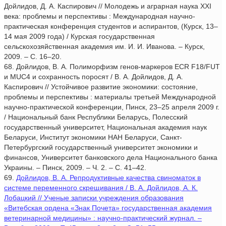
Дойлидов, Д. А. Каспирович // Молодежь и аграрная наука XXI
века: проблемы и перспективы : Международная научно-
практическая конференция студентов и аспирантов, (Курск, 13–
14 мая 2009 года) / Курская государственная
сельскохозяйственная академия им. И. И. Иванова. – Курск,
2009. – С. 16–20.
68. Дойлидов, В. А. Полиморфизм генов-маркеров ECR F18/FUT
и MUC4 и сохранность поросят / В. А. Дойлидов, Д. А.
Каспирович // Устойчивое развитие экономики: состояние,
проблемы и перспективы : материалы третьей Международной
научно-практической конференции, Пинск, 23–25 апреля 2009 г.
/ Национальный банк Республики Беларусь, Полесский
государственный университет, Национальная академия наук
Беларуси, Институт экономики НАН Беларуси, Санкт-
Петербургский государственный университет экономики и
финансов, Университет банковского дела Национального банка
Украины. – Пинск, 2009. – Ч. 2. – С. 41–42.
69.
Дойлидов, В. А. Репродуктивные качества свиноматок в
системе переменного скрещивания / В. А. Дойлидов, А. К.
Лобацкий // Ученые записки учреждения образования
«Витебская ордена «Знак Почета» государственная академия
ветеринарной медицины» : научно-практический журнал. –