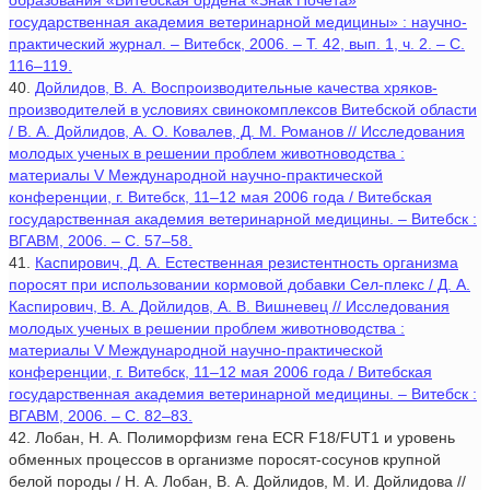
образования «Витебская ордена «Знак Почета»
государственная академия ветеринарной медицины» : научно-
практический журнал. – Витебск, 2006. – Т. 42, вып. 1, ч. 2. – С.
116–119.
40.
Дойлидов, В. А. Воспроизводительные качества хряков-
производителей в условиях свинокомплексов Витебской области
/ В. А. Дойлидов, А. О. Ковалев, Д. М. Романов // Исследования
молодых ученых в решении проблем животноводства :
материалы V Международной научно-практической
конференции, г. Витебск, 11–12 мая 2006 года / Витебская
государственная академия ветеринарной медицины. – Витебск :
ВГАВМ, 2006. – С. 57–58.
41.
Каспирович, Д. А. Естественная резистентность организма
поросят при использовании кормовой добавки Сел-плекс / Д. А.
Каспирович, В. А. Дойлидов, А. В. Вишневец // Исследования
молодых ученых в решении проблем животноводства :
материалы V Международной научно-практической
конференции, г. Витебск, 11–12 мая 2006 года / Витебская
государственная академия ветеринарной медицины. – Витебск :
ВГАВМ, 2006. – С. 82–83.
42. Лобан, Н. А. Полиморфизм гена ECR F18/FUT1 и уровень
обменных процессов в организме поросят-сосунов крупной
белой породы / Н. А. Лобан, В. А. Дойлидов, М. И. Дойлидова //