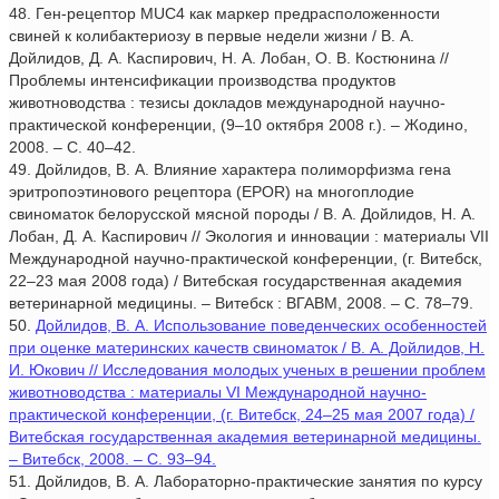
48. Ген-рецептор MUC4 как маркер предрасположенности
свиней к колибактериозу в первые недели жизни / В. А.
Дойлидов, Д. А. Каспирович, Н. А. Лобан, О. В. Костюнина //
Проблемы интенсификации производства продуктов
животноводства : тезисы докладов международной научно-
практической конференции, (9–10 октября 2008 г.). – Жодино,
2008. – С. 40–42.
49. Дойлидов, В. А. Влияние характера полиморфизма гена
эритропоэтинового рецептора (EPOR) на многоплодие
свиноматок белорусской мясной породы / В. А. Дойлидов, Н. А.
Лобан, Д. А. Каспирович // Экология и инновации : материалы VII
Международной научно-практической конференции, (г. Витебск,
22–23 мая 2008 года) / Витебская государственная академия
ветеринарной медицины. – Витебск : ВГАВМ, 2008. – С. 78–79.
50.
Дойлидов, В. А. Использование поведенческих особенностей
при оценке материнских качеств свиноматок / В. А. Дойлидов, Н.
И. Юкович // Исследования молодых ученых в решении проблем
животноводства : материалы VI Международной научно-
практической конференции, (г. Витебск, 24–25 мая 2007 года) /
Витебская государственная академия ветеринарной медицины.
– Витебск, 2008. – С. 93–94.
51. Дойлидов, В. А. Лабораторно-практические занятия по курсу