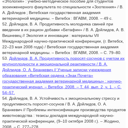
«Этология» : учебно-методическое пособие для студентов
зооинженерного факультета по специальности «Зоотехния» / В.
А. Дойлидов ; Витебская государственная академия
ветеринарной медицины. – Витебск : ВГАВМ, 2008. – 49 с.
52. Дойлидов, В. А. Продуктивность молодняка свиней при
введении в их рацион добавки «Бетафин» / В. А. Дойлидов, А. В.
Вишневец // Экология и инновации : материалы VII
Международной научно-практической конференции, (г. Витебск,
22–23 мая 2008 года) / Витебская государственная академия
ветеринарной медицины. – Витебск : ВГАВМ, 2008. – С. 79–80.
53.
Дойлидов, В. А. Продуктивность поросят-сосунов с учетом их
крупноплодности и эмоциональной реактивности / В. А.
Дойлидов, О. А. Бранкевич // Ученые записки учреждения
образования «Витебская ордена «Знак Почета»
государственная академия ветеринарной медицины» : научно-
практический журнал. – Витебск, 2008. – Т. 44, вып. 2, ч. 1. – С.
54–57.
54. Дойлидов, В. А. Устойчивость к эмоциональному стрессу и
продуктивность поросят-сосунов / В. А. Дойлидов, О. А.
Бранкевич // Проблемы интенсификации производства продуктов
животноводства : тезисы докладов международной научно-
практической конференции, (9–10 октября 2008 г.). – Жодино,
2008. – С. 277–278.