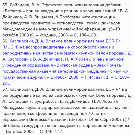
55. Дойлидов, В. А. Эффективность использования добавки
«Бетафин» при ее введении в рацион молодняка свиней / В. А.
Дойлидов, А. В. Вишневец // Проблемы интенсификации
производства продуктов животноводства : тезисы докладов
Международной научно-практической конференции, (9–10
октября 2008 г.). – Жодино, 2008. – С. 188–189.
56.
Каспирович, Д. А. Влияние полиморфизма гена ECR F4
(MUC 4) на воспроизводительные способности хряков и
репродуктивные качества свиноматок крупной белой породы / Д.
А. Каспирович, В. А. Дойлидов, Н. А. Лобан // Ученые записки
учреждения образования «Витебская ордена «Знак Почета»
государственная академия ветеринарной медицины» : научно-
практический журнал. – Витебск, 2008. – Т. 44, вып. 1. – С. 200–
203.
57. Каспирович, Д. А. Влияние полиморфизма гена ECR F4 на
репродуктивные качества свиноматок крупной белой породы / Д.
А. Каспирович ; рук. работы: В. А. Дойлидов, Н. А. Лобан //
Молодежь, наука и аграрное образование : материалы научно-
практической конференции, посвященной 70-летию
образования Витебской области, (Витебск, 14 декабря 2007 г.) /
Витебская государственная академия ветеринарной медицины.
– Витебск, 2008. – С. 146–147.