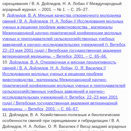
скрещивания / В. А. Дойлидов, Н. А. Лобан // Международный
аграрный журнал. – 2001. – № 1. – С. 25–27.
9.
Дойлидов, В. А. Мясные качества откормочного молодняка
свиней / В. А. Дойлидов, Н. А. Лобан // Исследования молодых
ученых в решении проблем животноводства : материалы
Международной научно-практической конференции молодых
ученых и преподавателей сельскохозяйственных учебных
заведений и научно–исследовательских учреждений (г. Витебск,
22–23 мая 2001 года) / Витебская государственная академия
ветеринарной медицины. – Витебск, 2001. – С. 65–66.
10.
Дойлидов, В. А. Откормочная и мясная продуктивность
свиней / В. А. Дойлидов, Н. А. Лобан, О. Я. Василюк //
Исследования молодых ученых в решении проблем
животноводства : материалы Международной научно-
практической конференции молодых ученых и преподавателей
сельскохозяйственных учебных заведений и научно–
исследовательских учреждений (г. Витебск, 22–23 мая 2001
года) / Витебская государственная академия ветеринарной
медицины. – Витебск, 2001. – С. 66–67.
11. Дойлидов, В. А. Хозяйственно-полезные и биологические
особенности свиней при скрещивании и гибридизации / В. А.
Дойлидов, Н. А. Лобан, О. Я. Василюк // Весцi акадэмii аграрных