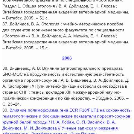
зооинженерного факультета по специальности «Зоотехния».
Раздел 1. Общая этология / В. А. Дойлидов, Е. Н. Ляхова ;
Витебская государственная академия ветеринарной медицины.
– Витебск, 2005. – 51 с.
37. Дойлидов, В. А. Этология : учебно-методическое пособие
для студентов зооинженерного факультета по специальности
«Зоотехния» / В. А. Дойлидов, А. А. Музыка, Е. Н. Ляхова ;
Витебская государственная академия ветеринарной медицины.
– Витебск, 2005. – 15 с.
2006
38. Вишневец, А. В. Влияние антибактериального препарата
БИО-МОС на продуктивность и естественную резистентность
организма поросят-сосунов / А. В. Вишневец, В. А. Дойлидов, Д.
А. Каспирович // Пути интенсификации отрасли свиноводства в
странах СНГ : тезисы докладов XIII международной научно-
практической конференции по свиноводству. – Жодино, 2006. –
С. 23–24.
39.
Влияние полиморфизма гена ECR F18/FUT1 на сохранность,
гематологические и биохимические показатели поросят-сосунов
крупной белой породы / Н. А. Лобан, О. Я. Василюк, В. А.
Дойлидов, М. И. Дойлидова // Ученые записки учреждения