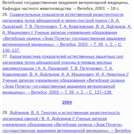
Витебская государственная академия ветеринарной медицины,
Кафедра частного животноводства. – Витебск, 2003. – 18 с.
26.
Сравнительные показатели естественной резистентности
организма телок айрширской и черно-пестрой пород / А. А.
Лазовский, Т. В. Петрукович, Т. А. Ковалевская, В. А. Дойлидов, А.
А. Мацинович // Ученые записки учреждения образования
«Витебская ордена «Знак Почета» государственная академия
ветеринарной медицины». – Витебск, 2003. – Т. 39, ч. 2. – С.
136–137.
27.
Характеристика показателей естественных защитных сил
организма телок айрширской породы в первые месяцы
акклиматизации / А. А. Лазовский, Т. В. Петрукович, Т. А.
Ковалевская, В. А. Дойлидов, А. А. Мацинович, И. А. Никитина //
Ученые записки учреждения образования «Витебская ордена
«Знак Почета» государственная академия ветеринарной
медицины». – Витебск, 2003. – Т. 39, ч. 2. – С. 137–138.
2004
28.
Дойлидов, В. А. Генотип и естественная резистентность
организма свиней / В. А. Дойлидов // Ученые записки
учреждения образования «Витебская ордена «Знак Почета»
государственная академия ветеринарной медицины». – Витебск,