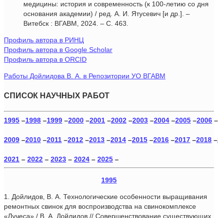
медицины: история и современность (к 100-летию со дня
основания академии) / ред. А. И. Ятусевич [и др.]. –
Витебск : ВГАВМ, 2024. – С. 463.
Профиль автора в РИНЦ
Профиль автора в Google Scholar
Профиль автора в ORCID
Работы Дойлидова В. А. в Репозитории УО ВГАВМ
СПИСОК НАУЧНЫХ РАБОТ
1995
–
1998
–
1999
–
2000
–
2001
–
2002
–
2003
–
2004
–
2005
–
2006
–
2009
–
2010
–
2011
–
2012
–
2013
–
2014
–
2015
–
2016
–
2017
–
2018
–
2021
–
2022
–
2023
–
2024
–
2025
–
1995
1. Дойлидов, В. А. Технологические особенности выращивания
ремонтных свинок для воспроизводства на свинокомплексе
«Лучеса» / В. А. Дойлидов // Совершенствование существующих