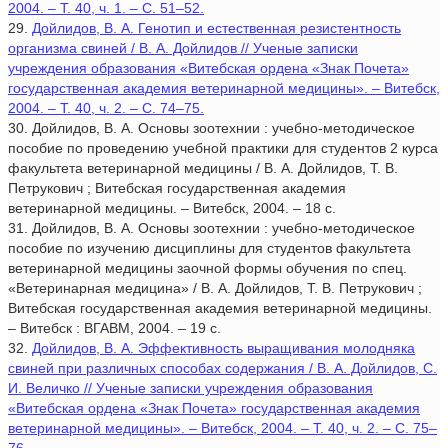
2004. – Т. 40, ч. 1. – С. 51–52.
29.
Дойлидов, В. А. Генотип и естественная резистентность
организма свиней / В. А. Дойлидов // Ученые записки
учреждения образования «Витебская ордена «Знак Почета»
государственная академия ветеринарной медицины». – Витебск,
2004. – Т. 40, ч. 2. – С. 74–75.
30. Дойлидов, В. А. Основы зоотехнии : учебно-методическое
пособие по проведению учебной практики для студентов 2 курса
факультета ветеринарной медицины / В. А. Дойлидов, Т. В.
Петрукович ; Витебская государственная академия
ветеринарной медицины. – Витебск, 2004. – 18 с.
31. Дойлидов, В. А. Основы зоотехнии : учебно-методическое
пособие по изучению дисциплины для студентов факультета
ветеринарной медицины заочной формы обучения по спец.
«Ветеринарная медицина» / В. А. Дойлидов, Т. В. Петрукович ;
Витебская государственная академия ветеринарной медицины.
– Витебск : ВГАВМ, 2004. – 19 с.
32.
Дойлидов, В. А. Эффективность выращивания молодняка
свиней при различных способах содержания / В. А. Дойлидов, С.
И. Величко // Ученые записки учреждения образования
«Витебская ордена «Знак Почета» государственная академия
ветеринарной медицины». – Витебск, 2004. – Т. 40, ч. 2. – С. 75–