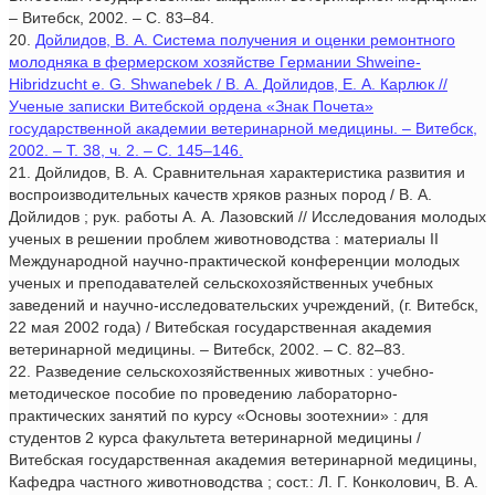
– Витебск, 2002. – С. 83–84.
20.
Дойлидов, В. А. Система получения и оценки ремонтного
молодняка в фермерском хозяйстве Германии Shweine-
Hibridzucht e. G. Shwanebek / В. А. Дойлидов, Е. А. Карлюк //
Ученые записки Витебской ордена «Знак Почета»
государственной академии ветеринарной медицины. – Витебск,
2002. – Т. 38, ч. 2. – С. 145–146.
21. Дойлидов, В. А. Сравнительная характеристика развития и
воспроизводительных качеств хряков разных пород / В. А.
Дойлидов ; рук. работы А. А. Лазовский // Исследования молодых
ученых в решении проблем животноводства : материалы II
Международной научно-практической конференции молодых
ученых и преподавателей сельскохозяйственных учебных
заведений и научно-исследовательских учреждений, (г. Витебск,
22 мая 2002 года) / Витебская государственная академия
ветеринарной медицины. – Витебск, 2002. – С. 82–83.
22. Разведение сельскохозяйственных животных : учебно-
методическое пособие по проведению лабораторно-
практических занятий по курсу «Основы зоотехнии» : для
студентов 2 курса факультета ветеринарной медицины /
Витебская государственная академия ветеринарной медицины,
Кафедра частного животноводства ; сост.: Л. Г. Конколович, В. А.