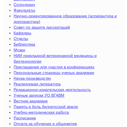
Сотруднику
Факультеты
Научно-ориентированное образование (аспирантура и
докторантура)
Совет по защите диссертаций
Кафедры
Отделы
Библиотека
Музеи
НИИ прикладной ветеринарной медицины и
биотехнологии
Приглашения для участия в конференциях
Персональные страницы ученых академии
Наука-производству
Реализуемая литература
Редакционно-издательская деятельность
Ученые записки УО ВГАВМ
Вестник академии
Память и боль белорусской земли
Учебно-методическая работа
Расписание
Оплата за обучение и общежитие