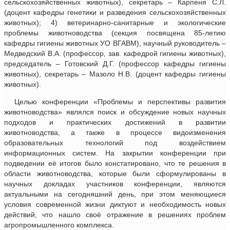
сельскохозяйственных животных), секретарь – Карпеня С.Л.
(доцент кафедры генетики и разведения сельскохозяйственных
животных); 4) ветеринарно-санитарные и экологические
проблемы животноводства (секция посвящена 85-летию
кафедры гигиены животных УО ВГАВМ), научный руководитель –
Медведский В.А. (профессор, зав. кафедрой гигиены животных),
председатель – Готовский Д.Г. (профессор кафедры гигиены
животных), секретарь – Мазоло Н.В. (доцент кафедры гигиены
животных).
Целью конференции «Проблемы и перспективы развития
животноводства» являлся поиск и обсуждение новых научных
подходов и практических достижений в развитии
животноводства, а также в процессе видоизменения
образовательных технологий под воздействием
информационных систем. На закрытии конференции при
подведении её итогов было констатировано, что те решения в
области животноводства, которые были сформулированы в
научных докладах участников конференции, являются
актуальными на сегодняшний день, при этом меняющиеся
условия современной жизни диктуют и необходимость новых
действий, что нашло своё отражение в решениях проблем
агропромышленного комплекса.