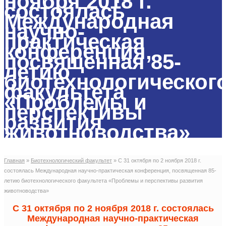
ноября 2018 г.
состоялась
Международная
научно-
практическая
конференция,
посвященная 85-
летию
биотехнологическог
факультета
«Проблемы и
перспективы
развития
животноводства»
Главная
»
Биотехнологический факультет
»
С 31 октября по 2 ноября 2018 г.
состоялась Международная научно-практическая конференция, посвященная 85-
летию биотехнологического факультета «Проблемы и перспективы развития
животноводства»
С 31 октября по 2 ноября 2018 г. состоялась
Международная научно-практическая