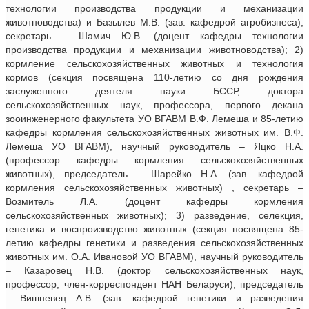
технологии производства продукции и механизации
животноводства) и Базылев М.В. (зав. кафедрой агробизнеса),
секретарь – Шамич Ю.В. (доцент кафедры технологии
производства продукции и механизации животноводства); 2)
кормление сельскохозяйственных животных и технология
кормов (секция посвящена 110-летию со дня рождения
заслуженного деятеля науки БССР, доктора
сельскохозяйственных наук, профессора, первого декана
зооинженерного факультета УО ВГАВМ В.Ф. Лемеша и 85-летию
кафедры кормления сельскохозяйственных животных им. В.Ф.
Лемеша УО ВГАВМ), научный руководитель – Яцко Н.А.
(профессор кафедры кормления сельскохозяйственных
животных), председатель – Шарейко Н.А. (зав. кафедрой
кормления сельскохозяйственных животных) , секретарь –
Возмитель Л.А. (доцент кафедры кормления
сельскохозяйственных животных); 3) разведение, селекция,
генетика и воспроизводство животных (секция посвящена 85-
летию кафедры генетики и разведения сельскохозяйственных
животных им. О.А. Ивановой УО ВГАВМ), научный руководитель
– Казаровец Н.В. (доктор сельскохозяйственных наук,
профессор, член-корреспондент НАН Беларуси), председатель
– Вишневец А.В. (зав. кафедрой генетики и разведения