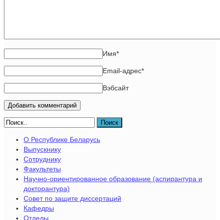
Имя
*
Email-адрес
*
Вэбсайт
Поиск
О Республике Беларусь
Выпускнику
Сотруднику
Факультеты
Научно-ориентированное образование (аспирантура и
докторантура)
Совет по защите диссертаций
Кафедры
Отделы