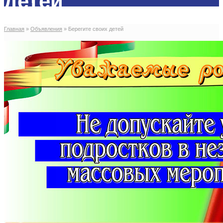
детей
Главная
»
Объявления
»
Берегите своих детей