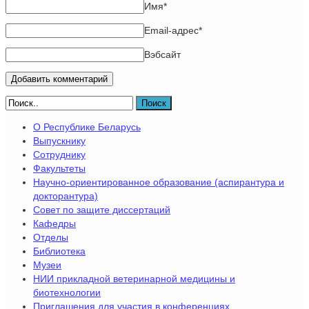
Имя
*
Email-адрес
*
Вэбсайт
Поиск
О Республике Беларусь
Выпускнику
Сотруднику
Факультеты
Научно-ориентированное образование (аспирантура и
докторантура)
Совет по защите диссертаций
Кафедры
Отделы
Библиотека
Музеи
НИИ прикладной ветеринарной медицины и
биотехнологии
Приглашения для участия в конференциях