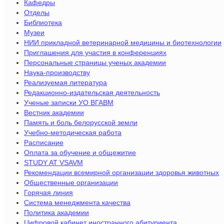
Кафедры
Отделы
Библиотека
Музеи
НИИ прикладной ветеринарной медицины и биотехнологии
Приглашения для участия в конференциях
Персональные страницы ученых академии
Наука-производству
Реализуемая литература
Редакционно-издательская деятельность
Ученые записки УО ВГАВМ
Вестник академии
Память и боль белорусской земли
Учебно-методическая работа
Расписание
Оплата за обучение и общежитие
STUDY AT VSAVM
Рекомендации всемирной организации здоровья животных
Общественные организации
Горячая линия
Система менеджмента качества
Политика академии
Цифровой кабинет иностранного абитуриента