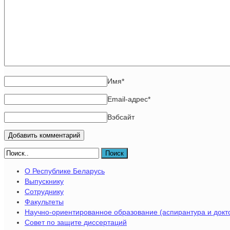
Имя
*
Email-адрес
*
Вэбсайт
Поиск
О Республике Беларусь
Выпускнику
Сотруднику
Факультеты
Научно-ориентированное образование (аспирантура и докт
Совет по защите диссертаций