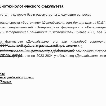
биотехнологического факультета
льтета, на котором были рассмотрены следующие вопросы:
ециальности «Зоотехния» (
Докладывала: зам декана Шамич Ю.В.
)
рсах специальностей «Ветеринарная фармация» и «Ветеринарн
и «Ветеринарная санитария и экспертиза» Шульга Л.В., зав. 
а факультете (
Докладывали: и.о. зав. кафедрой генетики
логии
иентационной работы и довузовской подготовки
едрой компьютерного образования Борисевич М.Н.
);
ной медицины, биотехнологический факультет)
ьтете за 2022-2023 учебный год (
Докладывала: зам декана Мехова
отовки кадров
оты на факультете на 2023-2024 учебный год (
Докладывала: зам
оте
ки в учебный процесс
ию
дования