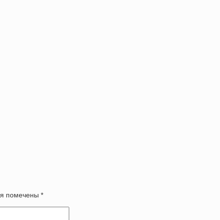
оля помечены
*