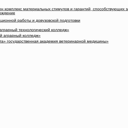
лен комплекс материальных стимулов и гарантий, способствующих 
вождение
ционной работы и довузовской подготовки
 аграрный технологический колледж»
ый аграрный колледж»
та» государственная академия ветеринарной медицины»