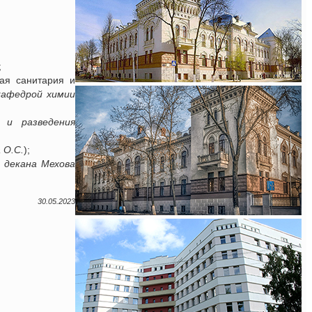
;
ая санитария и
кафедрой химии
 и разведения
 О.С.
);
 декана Мехова
30.05.2023