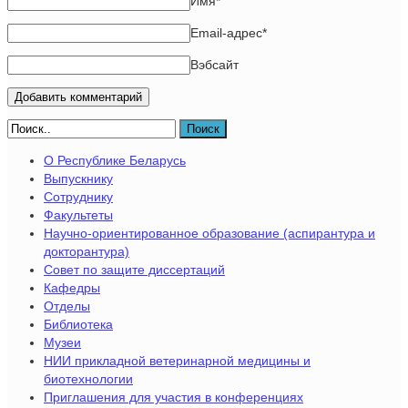
Имя
*
Email-адрес
*
Вэбсайт
Поиск
О Республике Беларусь
Выпускнику
Сотруднику
Факультеты
Научно-ориентированное образование (аспирантура и
докторантура)
Совет по защите диссертаций
Кафедры
Отделы
Библиотека
Музеи
НИИ прикладной ветеринарной медицины и
биотехнологии
Приглашения для участия в конференциях