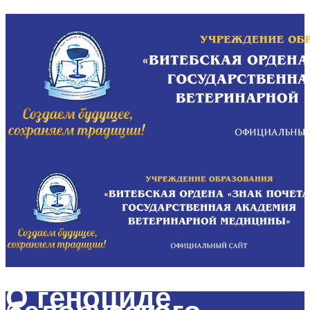
О геноциде