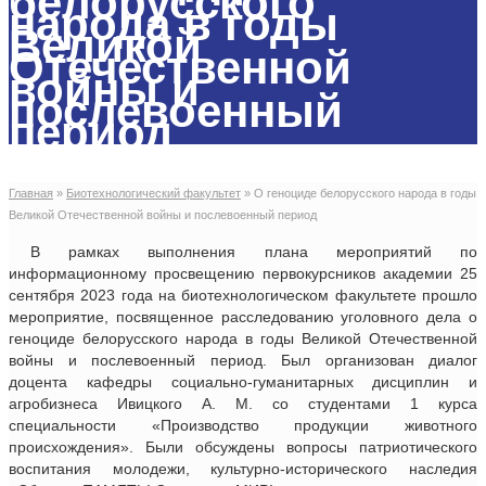
белорусского
народа в годы
Великой
Отечественной
войны и
послевоенный
период
Главная
»
Биотехнологический факультет
»
О геноциде белорусского народа в годы
Великой Отечественной войны и послевоенный период
В рамках выполнения плана мероприятий по
информационному просвещению первокурсников академии 25
сентября 2023 года на биотехнологическом факультете прошло
мероприятие, посвященное расследованию уголовного дела о
геноциде белорусского народа в годы Великой Отечественной
войны и послевоенный период. Был организован диалог
доцента кафедры социально-гуманитарных дисциплин и
агробизнеса Ивицкого А. М. со студентами 1 курса
специальности «Производство продукции животного
происхождения». Были обсуждены вопросы патриотического
воспитания молодежи, культурно-исторического наследия