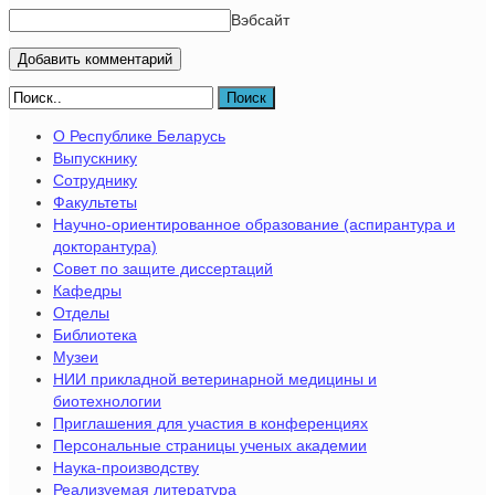
Вэбсайт
Поиск
О Республике Беларусь
Выпускнику
Сотруднику
Факультеты
Научно-ориентированное образование (аспирантура и
докторантура)
Совет по защите диссертаций
Кафедры
Отделы
Библиотека
Музеи
НИИ прикладной ветеринарной медицины и
биотехнологии
Приглашения для участия в конференциях
Персональные страницы ученых академии
Наука-производству
Реализуемая литература