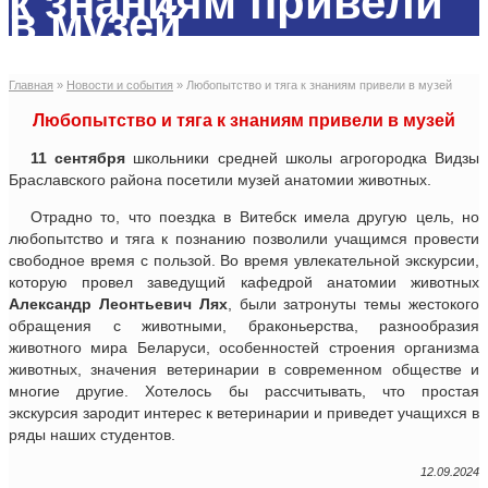
к знаниям привели
в музей
Главная
»
Новости и события
»
Любопытство и тяга к знаниям привели в музей
Любопытство и тяга к знаниям привели в музей
11 сентября
школьники средней школы агрогородка Видзы
Браславского района посетили музей анатомии животных.
Отрадно то, что поездка в Витебск имела другую цель, но
любопытство и тяга к познанию позволили учащимся провести
свободное время с пользой. Во время увлекательной экскурсии,
которую провел заведущий кафедрой анатомии животных
Александр Леонтьевич Лях
, были затронуты темы жестокого
обращения с животными, браконьерства, разнообразия
животного мира Беларуси, особенностей строения организма
животных, значения ветеринарии в современном обществе и
многие другие. Хотелось бы рассчитывать, что простая
экскурсия зародит интерес к ветеринарии и приведет учащихся в
ряды наших студентов.
12.09.2024