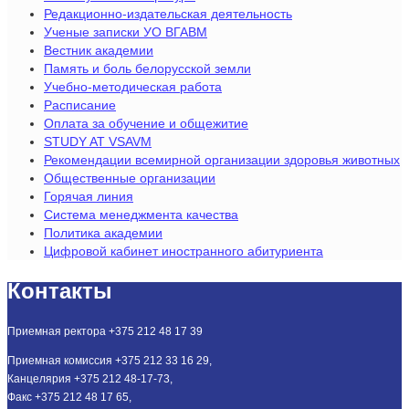
Редакционно-издательская деятельность
Ученые записки УО ВГАВМ
Вестник академии
Память и боль белорусской земли
Учебно-методическая работа
Расписание
Оплата за обучение и общежитие
STUDY AT VSAVM
Рекомендации всемирной организации здоровья животных
Общественные организации
Горячая линия
Система менеджмента качества
Политика академии
Цифровой кабинет иностранного абитуриента
Контакты
Приемная ректора +375 212 48 17 39
Приемная комиссия +375 212 33 16 29,
Канцелярия +375 212 48-17-73,
Факс +375 212 48 17 65,