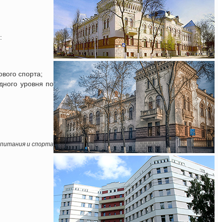
:
ового спорта;
дного уровня по
спитания и спорта