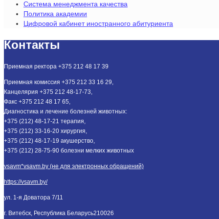
Система менеджмента качества
Политика академии
Цифровой кабинет иностранного абитуриента
Контакты
Приемная ректора +375 212 48 17 39
Приемная комиссия +375 212 33 16 29,
Канцелярия +375 212 48-17-73,
Факс +375 212 48 17 65,
Диагностика и лечение болезней животных:
+375 (212) 48-17-21 терапия,
+375 (212) 33-16-20 хирургия,
+375 (212) 48-17-19 акушерство,
+375 (212) 28-75-90 болезни мелких животных
vsavm*vsavm.by (не для электронных обращений)
https://vsavm.by/
ул. 1-я Доватора 7/11
г. Витебск, Республика Беларусь
210026