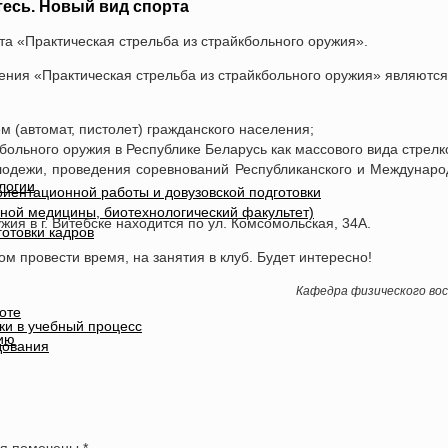
есь. Новый вид спорта
та «Практическая стрельба из страйкбольного оружия».
ния «Практическая стрельба из страйкбольного оружия» являются
 (автомат, пистолет) гражданского населения;
больного оружия в Республике Беларусь как массового вида стрелк
олодежи, проведения соревнований Республиканского и Междунаро
логии
иентационной работы и довузовской подготовки
ной медицины, биотехнологический факультет)
ия в г. Витебске находится по ул. Комсомольская, 34А.
отовки кадров
м провести время, на занятия в клуб. Будет интересно!
Кафедра физического во
оте
ки в учебный процесс
ию
дования
оля помечены
*