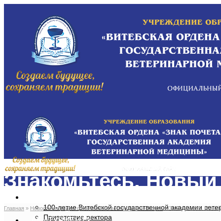
Знакомьтесь. Новый
ОБ АКАДЕМИИ
100-летие Витебской государственной академии вет
Главная
»
Новости кафедры физического воспитания и спорта
»
Знакомьтесь. Новый
Приветствие ректора
АБИТУРИЕНТУ