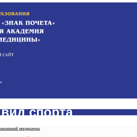
 вид спорта
еринарной медицины
 вид спорта