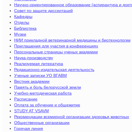
Научно-ориентированное образование (аспирантура и докт
Совет по защите диссертаций
Кафедры
Отделы
Библиотека
Музеи
НИИ прикладной ветеринарной медицины и биотехнологии
Приглашения для участия в конференциях
Персональные страницы ученых академии
Наука-производству
Реализуемая литература
Редакционно-издательская деятельность
Ученые записки УО ВГАВМ
Вестник академии
Память и боль белорусской земли
Учебно-методическая работа
Расписание
Оплата за обучение и общежитие
STUDY AT VSAVM
Рекомендации всемирной организации здоровья животных
Общественные организации
Горячая линия