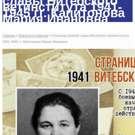
славы Витебского
ветинститута 1941-
1945 гг. Капитонова
Мария Ивановна
Главная
»
Новости и события
»
Страницы боевой славы Витебского ветинститута
1941-1945 гг. Капитонова Мария Ивановна