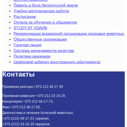
Память и боль белорусской земли
Учебно-методическая работа
Расписание
Оплата за обучение и общежитие
STUDY AT VSAVM
Рекомендации всемирной организации здоровья животных
Общественные организации
Горячая линия
Система менеджмента качества
Политика академии
Цифровой кабинет иностранного абитуриента
Контакты
Приемная ректора +375 212 48 17 39
Приемная комиссия +375 212 33 16 29,
Канцелярия +375 212 48-17-73,
Факс +375 212 48 17 65,
Диагностика и лечение болезней животных:
+375 (212) 48-17-21 терапия,
+375 (212) 33-16-20 хирургия,