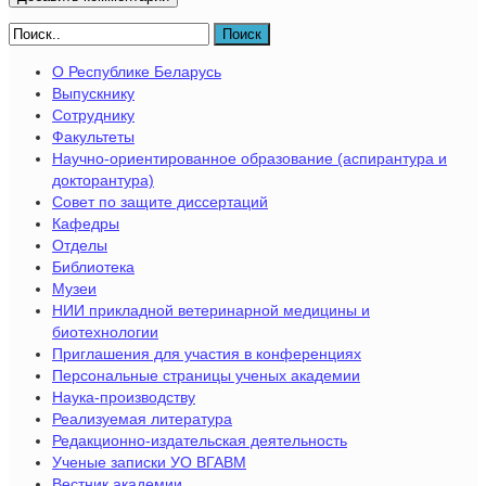
Поиск
О Республике Беларусь
Выпускнику
Сотруднику
Факультеты
Научно-ориентированное образование (аспирантура и
докторантура)
Совет по защите диссертаций
Кафедры
Отделы
Библиотека
Музеи
НИИ прикладной ветеринарной медицины и
биотехнологии
Приглашения для участия в конференциях
Персональные страницы ученых академии
Наука-производству
Реализуемая литература
Редакционно-издательская деятельность
Ученые записки УО ВГАВМ
Вестник академии