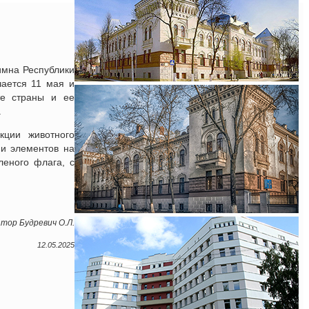
имна Республики
чается 11 мая и
те страны и ее
.
кции животного
 и элементов на
леного флага, с
тор Будревич О.Л.
12.05.2025