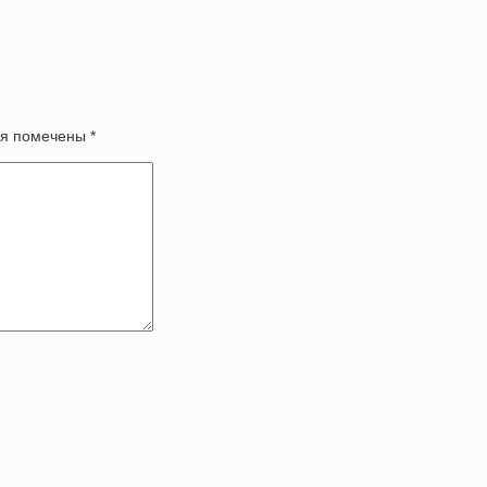
оля помечены
*