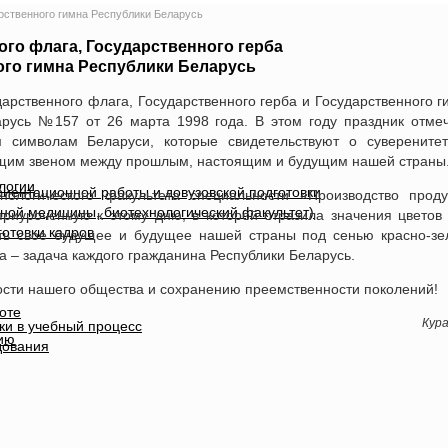
арственного гимна Республики Беларусь
ого флага, Государственного герба
ого гимна Республики Беларусь
арственного флага, Государственного герба и Государственного г
арусь №157 от 26 марта 1998 года. В этом году праздник отме
м символам Беларуси, которые свидетельствуют о суверените
ющим звеном между прошлым, настоящим и будущим нашей страны
логии
иентационной работы и довузовской подготовки
нологического факультета специальности «Производство проду
ной медицины, биотехнологический факультет)
риуроченную к этому дню, в которой отразила значения цветов
отовки кадров
оить свое будущее и будущее нашей страны под сенью красно-зе
а – задача каждого гражданина Республики Беларусь.
ности нашего общества и сохранению преемственности поколений!
оте
Кура
ки в учебный процесс
ию
дования