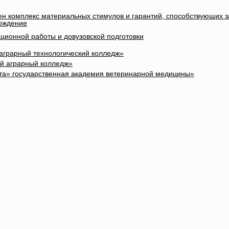
лен комплекс материальных стимулов и гарантий, способствующих 
вождение
ционной работы и довузовской подготовки
 аграрный технологический колледж»
ый аграрный колледж»
та» государственная академия ветеринарной медицины»