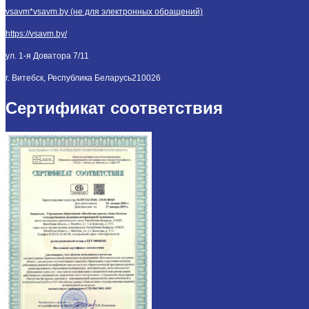
vsavm*vsavm.by (не для электронных обращений)
https://vsavm.by/
ул. 1-я Доватора 7/11
г. Витебск, Республика Беларусь
210026
Сертификат соответствия