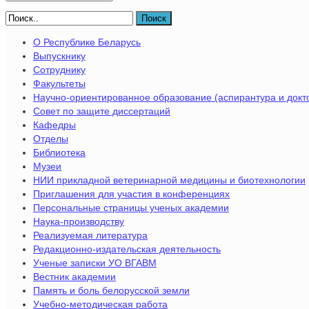
Поиск
О Республике Беларусь
Выпускнику
Сотруднику
Факультеты
Научно-ориентированное образование (аспирантура и докт
Совет по защите диссертаций
Кафедры
Отделы
Библиотека
Музеи
НИИ прикладной ветеринарной медицины и биотехнологии
Приглашения для участия в конференциях
Персональные страницы ученых академии
Наука-производству
Реализуемая литература
Редакционно-издательская деятельность
Ученые записки УО ВГАВМ
Вестник академии
Память и боль белорусской земли
Учебно-методическая работа