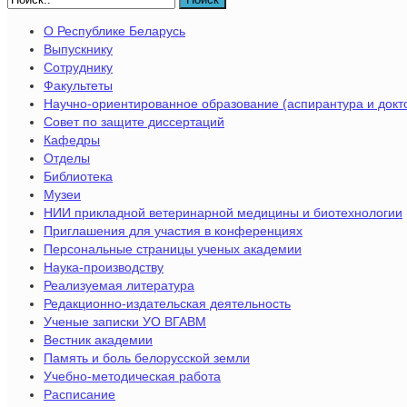
О Республике Беларусь
Выпускнику
Сотруднику
Факультеты
Научно-ориентированное образование (аспирантура и докт
Совет по защите диссертаций
Кафедры
Отделы
Библиотека
Музеи
НИИ прикладной ветеринарной медицины и биотехнологии
Приглашения для участия в конференциях
Персональные страницы ученых академии
Наука-производству
Реализуемая литература
Редакционно-издательская деятельность
Ученые записки УО ВГАВМ
Вестник академии
Память и боль белорусской земли
Учебно-методическая работа
Расписание