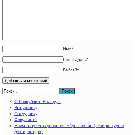
Имя
*
Email-адрес
*
Вэбсайт
Поиск
О Республике Беларусь
Выпускнику
Сотруднику
Факультеты
Научно-ориентированное образование (аспирантура и
докторантура)