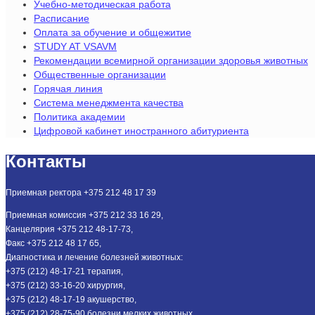
Учебно-методическая работа
Расписание
Оплата за обучение и общежитие
STUDY AT VSAVM
Рекомендации всемирной организации здоровья животных
Общественные организации
Горячая линия
Система менеджмента качества
Политика академии
Цифровой кабинет иностранного абитуриента
Контакты
Приемная ректора +375 212 48 17 39
Приемная комиссия +375 212 33 16 29,
Канцелярия +375 212 48-17-73,
Факс +375 212 48 17 65,
Диагностика и лечение болезней животных:
+375 (212) 48-17-21 терапия,
+375 (212) 33-16-20 хирургия,
+375 (212) 48-17-19 акушерство,
+375 (212) 28-75-90 болезни мелких животных