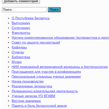
Поиск
О Республике Беларусь
Выпускнику
Сотруднику
Факультеты
Научно-ориентированное образование (аспирантура и докт
Совет по защите диссертаций
Кафедры
Отделы
Библиотека
Музеи
НИИ прикладной ветеринарной медицины и биотехнологии
Приглашения для участия в конференциях
Персональные страницы ученых академии
Наука-производству
Реализуемая литература
Редакционно-издательская деятельность
Ученые записки УО ВГАВМ
Вестник академии
Память и боль белорусской земли