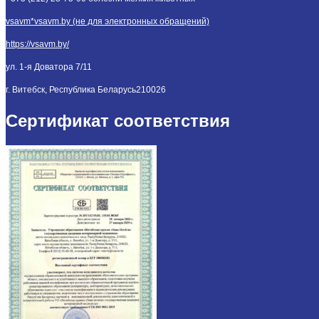
vsavm*vsavm.by (не для электронных обращений)
https://vsavm.by/
ул. 1-я Доватора 7/11
г. Витебск, Республика Беларусь
210026
Сертификат соответствия