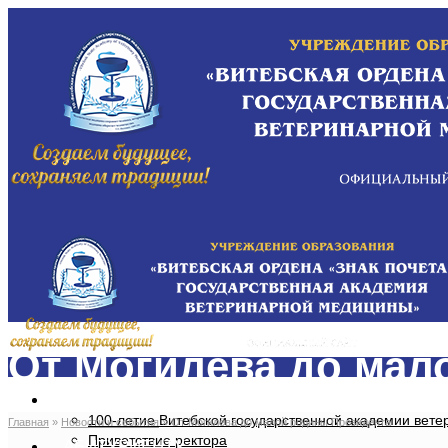
От Могилёва до мал
ОБ АКАДЕМИИ
100-летие Витебской государственной академии вет
Главная
»
Новости и события
»
От Могилёва до малой родины Президента
Приветствие ректора
АБИТУРИЕНТУ