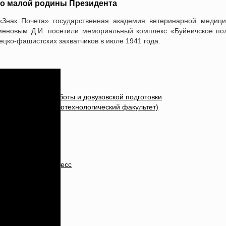
до малой родины Президента
«Знак Почета» государственная академия ветеринарной медици
меновым Д.И. посетили мемориальный комплекс «Буйничское по
ецко-фашистских захватчиков в июле 1941 года.
логии
иентационной работы и довузовской подготовки
ной медицины, биотехнологический факультет)
отовки кадров
оте
ки в учебный процесс
ию
дования