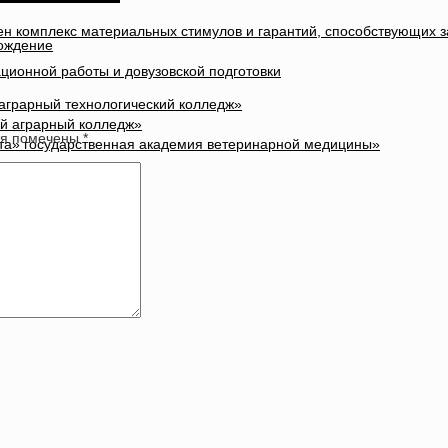
лен комплекс материальных стимулов и гарантий, способствующих 
вождение
ционной работы и довузовской подготовки
 аграрный технологический колледж»
ый аграрный колледж»
оля помечены
*
та» государственная академия ветеринарной медицины»