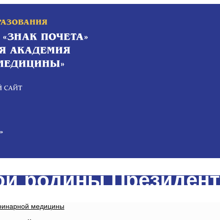
ой родины Президент
еринарной медицины