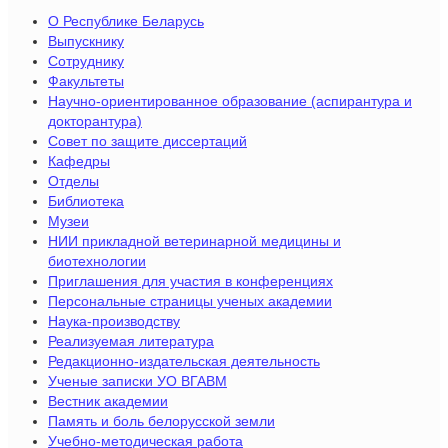
О Республике Беларусь
Выпускнику
Сотруднику
Факультеты
Научно-ориентированное образование (аспирантура и
докторантура)
Совет по защите диссертаций
Кафедры
Отделы
Библиотека
Музеи
НИИ прикладной ветеринарной медицины и
биотехнологии
Приглашения для участия в конференциях
Персональные страницы ученых академии
Наука-производству
Реализуемая литература
Редакционно-издательская деятельность
Ученые записки УО ВГАВМ
Вестник академии
Память и боль белорусской земли
Учебно-методическая работа