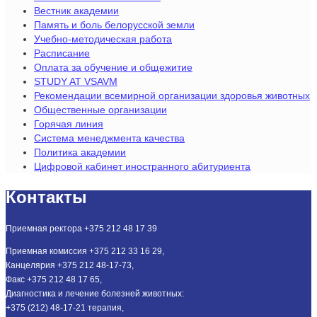
Вестник академии
Память и боль белорусской земли
Учебно-методическая работа
Расписание
Оплата за обучение и общежитие
STUDY AT VSAVM
Рекомендации всемирной организации здоровья животных
Общественные организации
Горячая линия
Система менеджмента качества
Политика академии
Цифровой кабинет иностранного абитуриента
Контакты
Приемная ректора +375 212 48 17 39
Приемная комиссия +375 212 33 16 29,
Канцелярия +375 212 48-17-73,
Факс +375 212 48 17 65,
Диагностика и лечение болезней животных:
+375 (212) 48-17-21 терапия,