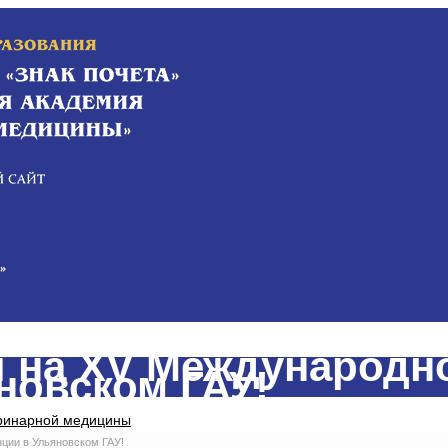
 на XV Международн
новском ГАУ!
еринарной медицины
ции в Ульяновском ГАУ!