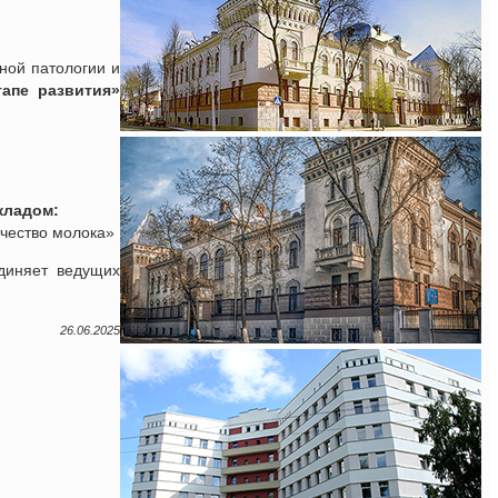
ной патологии и
апе развития»
кладом:
ачество молока»
иняет ведущих
26.06.2025