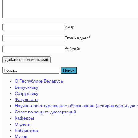
Имя
*
Email-адрес
*
Вэбсайт
Поиск
О Республике Беларусь
Выпускнику
Сотруднику
Факультеты
Научно-ориентированное образование (аспирантура и докт
Совет по защите диссертаций
Кафедры
Отделы
Библиотека
Музеи