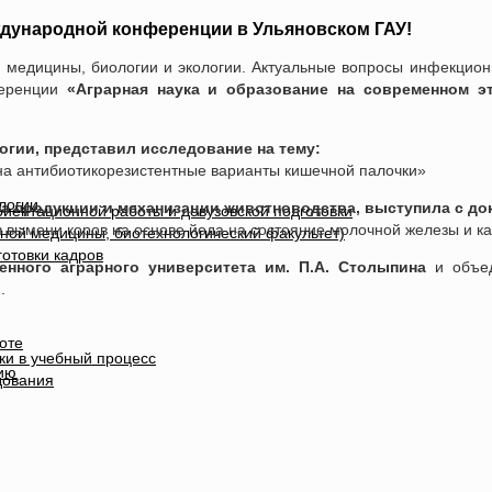
дународной конференции в Ульяновском ГАУ!
 медицины, биологии и экологии. Актуальные вопросы инфекцион
еренции
«Аграрная наука и образование на современном эт
огии, представил исследование на тему:
на антибиотикорезистентные варианты кишечной палочки»
логии
ва продукции и механизации животноводства, выступила с до
иентационной работы и довузовской подготовки
в вымени коров на основе йода на состояние молочной железы и к
ной медицины, биотехнологический факультет)
отовки кадров
енного аграрного университета им. П.А. Столыпина
и объед
.
оте
ки в учебный процесс
ию
дования