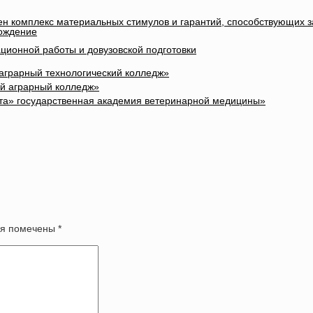
лен комплекс материальных стимулов и гарантий, способствующих 
вождение
ционной работы и довузовской подготовки
 аграрный технологический колледж»
ый аграрный колледж»
та» государственная академия ветеринарной медицины»
оля помечены
*