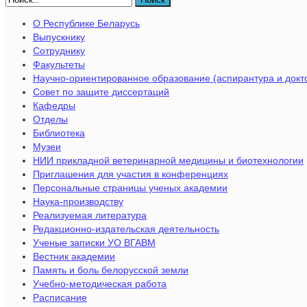
О Республике Беларусь
Выпускнику
Сотруднику
Факультеты
Научно-ориентированное образование (аспирантура и докт
Совет по защите диссертаций
Кафедры
Отделы
Библиотека
Музеи
НИИ прикладной ветеринарной медицины и биотехнологии
Приглашения для участия в конференциях
Персональные страницы ученых академии
Наука-производству
Реализуемая литература
Редакционно-издательская деятельность
Ученые записки УО ВГАВМ
Вестник академии
Память и боль белорусской земли
Учебно-методическая работа
Расписание