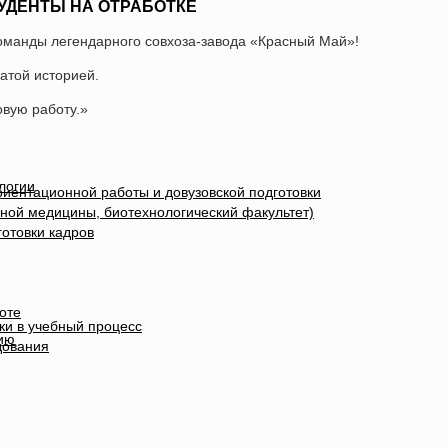
УДЕНТЫ НА ОТРАБОТКЕ
оманды легендарного совхоза-завода «Красный Май»!
атой историей.
овую работу.»
логии
иентационной работы и довузовской подготовки
ной медицины, биотехнологический факультет)
отовки кадров
оте
ки в учебный процесс
ию
дования