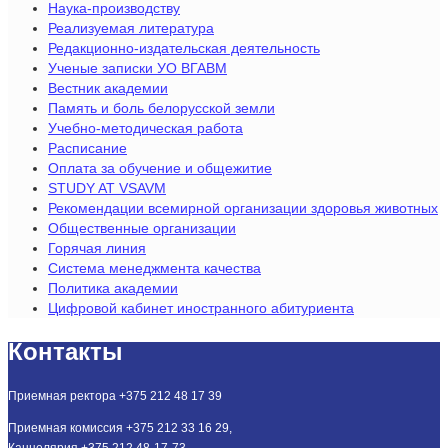
Наука-производству
Реализуемая литература
Редакционно-издательская деятельность
Ученые записки УО ВГАВМ
Вестник академии
Память и боль белорусской земли
Учебно-методическая работа
Расписание
Оплата за обучение и общежитие
STUDY AT VSAVM
Рекомендации всемирной организации здоровья животных
Общественные организации
Горячая линия
Система менеджмента качества
Политика академии
Цифровой кабинет иностранного абитуриента
Контакты
Приемная ректора +375 212 48 17 39
Приемная комиссия +375 212 33 16 29,
Канцелярия +375 212 48-17-73,