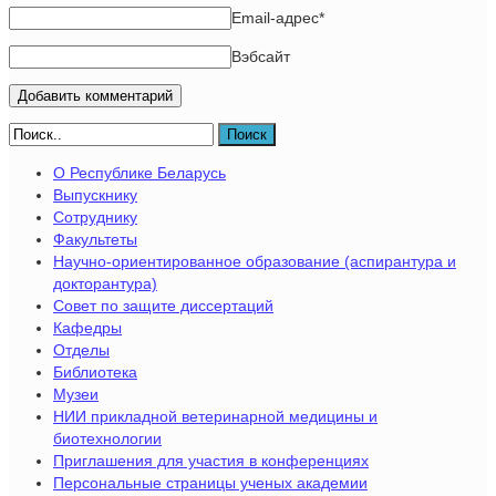
Email-адрес
*
Вэбсайт
Поиск
О Республике Беларусь
Выпускнику
Сотруднику
Факультеты
Научно-ориентированное образование (аспирантура и
докторантура)
Совет по защите диссертаций
Кафедры
Отделы
Библиотека
Музеи
НИИ прикладной ветеринарной медицины и
биотехнологии
Приглашения для участия в конференциях
Персональные страницы ученых академии