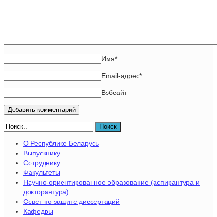
Имя
*
Email-адрес
*
Вэбсайт
Поиск
О Республике Беларусь
Выпускнику
Сотруднику
Факультеты
Научно-ориентированное образование (аспирантура и
докторантура)
Совет по защите диссертаций
Кафедры