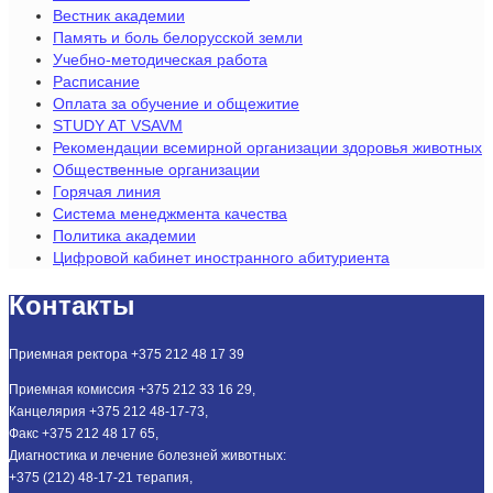
Вестник академии
Память и боль белорусской земли
Учебно-методическая работа
Расписание
Оплата за обучение и общежитие
STUDY AT VSAVM
Рекомендации всемирной организации здоровья животных
Общественные организации
Горячая линия
Система менеджмента качества
Политика академии
Цифровой кабинет иностранного абитуриента
Контакты
Приемная ректора +375 212 48 17 39
Приемная комиссия +375 212 33 16 29,
Канцелярия +375 212 48-17-73,
Факс +375 212 48 17 65,
Диагностика и лечение болезней животных:
+375 (212) 48-17-21 терапия,