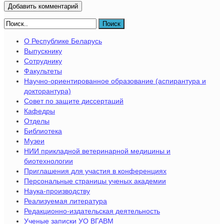
Поиск
О Республике Беларусь
Выпускнику
Сотруднику
Факультеты
Научно-ориентированное образование (аспирантура и
докторантура)
Совет по защите диссертаций
Кафедры
Отделы
Библиотека
Музеи
НИИ прикладной ветеринарной медицины и
биотехнологии
Приглашения для участия в конференциях
Персональные страницы ученых академии
Наука-производству
Реализуемая литература
Редакционно-издательская деятельность
Ученые записки УО ВГАВМ