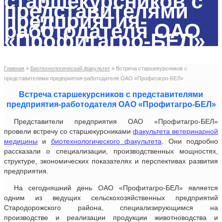
старшекурсников с
представителями
предприятия-
работодателя ОАО
«Профитагро-БЕЛ»
Главная
»
Биотехнологический факультет
»
Встреча старшекурсников с
представителями предприятия-работодателя ОАО «Профитагро-БЕЛ»
Встреча старшекурсников с представителями
предприятия-работодателя ОАО «Профитагро-БЕЛ»
Представители предприятия ОАО «Профитагро-БЕЛ»
провели встречу со старшекурсниками
факультета ветеринарной
медицины
и
биотехнологического факультета
. Они подробно
рассказали о специализации, производственных мощностях,
структуре, экономических показателях и перспективах развития
предприятия.
На сегодняшний день ОАО «Профитагро-БЕЛ» является
одним из ведущих сельскохозяйственных предприятий
Стародорожского района, специализирующимся на
производстве и реализации продукции животноводства и