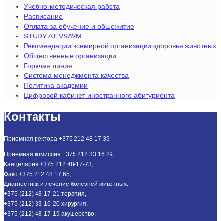
Учебно-методическая работа
Расписание
Оплата за обучение и общежитие
STUDY AT VSAVM
Рекомендации всемирной организации здоровья животных
Общественные организации
Горячая линия
Система менеджмента качества
Политика академии
Цифровой кабинет иностранного абитуриента
Контакты
Приемная ректора +375 212 48 17 39
Приемная комиссия +375 212 33 16 29,
Канцелярия +375 212 48-17-73,
Факс +375 212 48 17 65,
Диагностика и лечение болезней животных:
+375 (212) 48-17-21 терапия,
+375 (212) 33-16-20 хирургия,
+375 (212) 48-17-19 акушерство,