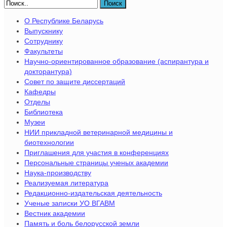
Поиск
О Республике Беларусь
Выпускнику
Сотруднику
Факультеты
Научно-ориентированное образование (аспирантура и
докторантура)
Совет по защите диссертаций
Кафедры
Отделы
Библиотека
Музеи
НИИ прикладной ветеринарной медицины и
биотехнологии
Приглашения для участия в конференциях
Персональные страницы ученых академии
Наука-производству
Реализуемая литература
Редакционно-издательская деятельность
Ученые записки УО ВГАВМ
Вестник академии
Память и боль белорусской земли