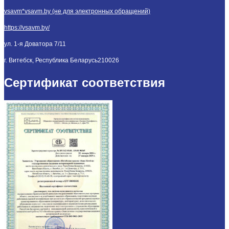
vsavm*vsavm.by (не для электронных обращений)
https://vsavm.by/
ул. 1-я Доватора 7/11
г. Витебск, Республика Беларусь
210026
Сертификат соответствия