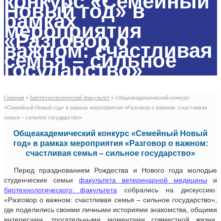
конкурс «Семейный
Новый год» в
рамках
мероприятия
«Разговор о
важном: счастливая
семья – сильное
государство»
Главная
»
Биотехнологический факультет
»
Общеакадемический конкурс
«Семейный Новый год» в рамках мероприятия «Разговор о важном: счастливая
семья – сильное государство»
Общеакадемический конкурс «Семейный Новый
год» в рамках мероприятия «Разговор о важном:
счастливая семья – сильное государство»
Перед празднованием Рождества и Нового года молодые
студенческие семьи
факультета ветеринарной медицины
и
биотехнологического факультета
собрались на дискуссию:
«Разговор о важном: счастливая семья – сильное государство»,
где поделились своими личными историями знакомства, общими
интересами, трогательными моментами совместной жизни,