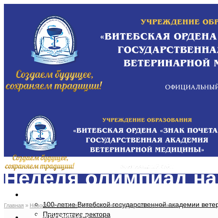
Неделя олимпиад на
ОБ АКАДЕМИИ
100-летие Витебской государственной академии вет
Главная
»
Новости и события
»
Неделя олимпиад на кафедре химии
Приветствие ректора
АБИТУРИЕНТУ