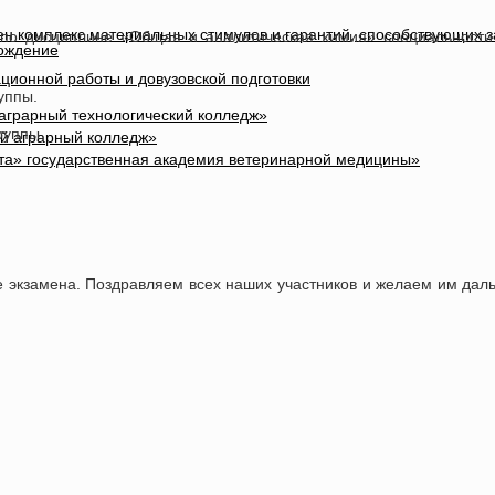
лен комплекс материальных стимулов и гарантий, способствующих 
 по дисциплине «Общая и аналитическая химия» специальности
вождение
ционной работы и довузовской подготовки
руппы.
 аграрный технологический колледж»
группы.
ый аграрный колледж»
та» государственная академия ветеринарной медицины»
е экзамена. Поздравляем всех наших участников и желаем им дал