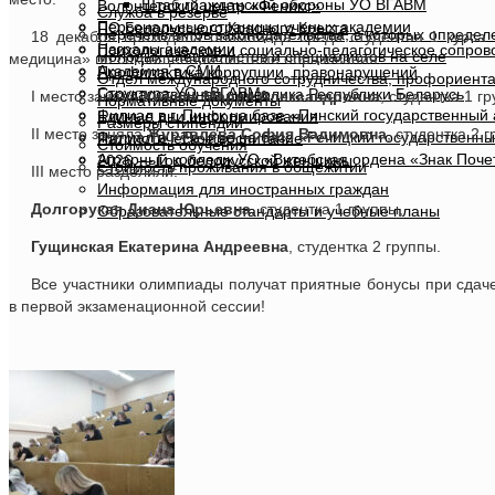
Штаб гражданской обороны УО ВГАВМ
Волонтерский центр «Феникс»
Служба в резерве
Персональные страницы ученых академии
ПО Белорусского Красного Креста
Перечень актов законодательства, в которых опреде
18 декабря проходила олимпиада среди студентов 1 курса
Награды академии
Психологическое и социально-педагогическое сопро
молодых специалистов и специалистов на селе
медицина» по сокращенной системе образования.
Академия в СМИ
Профилактика коррупции, правонарушений
Отдел международного сотрудничества, профориента
Структура УО «ВГАВМ»
Государственная символика Республики Беларусь
I место заняла
Хижняк Мария Александровна
, студентка 1 г
Нормативные документы
Филиал в г. Пинск на базе «Пинский государственный
Единые дни информирования
Размеры стипендии
II место заняла
Журавлева София Вадимовна
, студентка 2 
Филиал в г. Речице на базе «Речицкий государственн
Патриотическое воспитание
Стоимость обучения
Аграрный колледж УО «Витебская ордена «Знак Поче
2026 — Год белорусской женщины
Стоимость проживания в общежитии
III место разделили:
Информация для иностранных граждан
Долгорукая Диана Юрьевна
, студентка 1 группы,
Образовательные стандарты и учебные планы
Гущинская Екатерина Андреевна
, студентка 2 группы.
Все участники олимпиады получат приятные бонусы при сдач
в первой экзаменационной сессии!