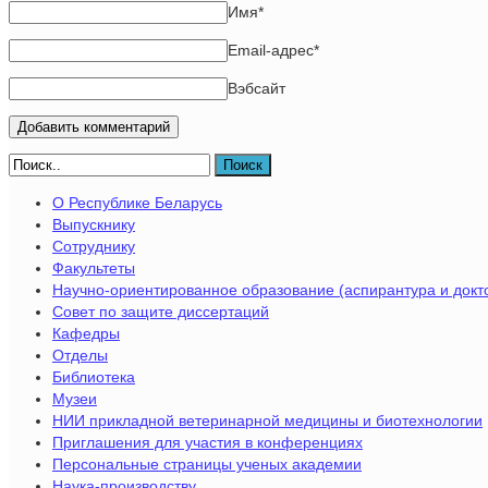
Имя
*
Email-адрес
*
Вэбсайт
Поиск
О Республике Беларусь
Выпускнику
Сотруднику
Факультеты
Научно-ориентированное образование (аспирантура и докт
Совет по защите диссертаций
Кафедры
Отделы
Библиотека
Музеи
НИИ прикладной ветеринарной медицины и биотехнологии
Приглашения для участия в конференциях
Персональные страницы ученых академии
Наука-производству