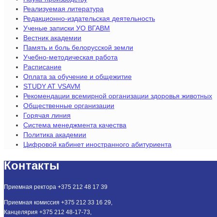
Реализуемая литература
Редакционно-издательская деятельность
Ученые записки УО ВГАВМ
Вестник академии
Память и боль белорусской земли
Учебно-методическая работа
Расписание
Оплата за обучение и общежитие
STUDY AT VSAVM
Рекомендации всемирной организации здоровья животных
Общественные организации
Горячая линия
Система менеджмента качества
Политика академии
Цифровой кабинет иностранного абитуриента
Контакты
Приемная ректора +375 212 48 17 39
Приемная комиссия +375 212 33 16 29,
Канцелярия +375 212 48-17-73,