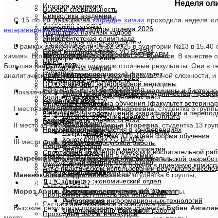
Неделя ол
История академии
Выбери специальность
Символика академии
Горячая линия — 2026
С 15 по 20 декабря на
кафедре химии
проходила неделя о
НАУЧНАЯ РАБОТА
Академия сегодня
Контрольные цифры приема 2026
ветеринарной медицины
.
Подготовка научных кадров
Ректорат
Университетская олимпиада
Научно-педагогические школы
ИДЕОЛОГИЯ И ВОСПИТАНИЕ
Выдающиеся выпускники
В рамках данной недели 15.12.2025 в аудитории №13 в 15.40 
Порядок приема 2026
Совет молодых ученых УО ВГАВМ
Научно-методический совет УО ВГАВМ
Мероприятия
химия». В олимпиаде приняли участие 26 студентов. В качестве
Договоры на обучение
НИРС
Факультеты
Кураторам
Большая часть студентов показали отличные результаты. Они в 
УСЛУГИ ВГАВМ
Дни открытых дверей
Конкурсы
Биотехнологический факультет
Наши достижения
аналитическая химия», решали задачи повышенной сложности, и 
ЦЕЛЕВАЯ ПОДГОТОВКА 2026
Выставочная деятельность
Факультет ветеринарной медицины
ПО ОО “БРСМ”
Вакантные целевые договоры
РЕСУРСЫ ВГАВМ
НИИ прикладной ветеринарной медицины и биотехно
Показанные результаты получились достаточно высокими и хар
Отдел международного сотрудничества, профор
БРСМ ВГАВМ в “Контакте”
Количество вакантных целевых мест
Наука-производству
Колледж ВГАВМ
Заочная форма обучения (факультет ветеринар
Профком студентов
Ход приема документов
I место заняла
Егорова Арина Андреевна
, студентка 6 групп
Магистратура
Факультеты
РЕПОЗИТОРИЙ
Факультет повышения квалификации и переподг
Студенческий совет
Дневное обучение Бюджет и Оплата
Авторефераты ученых ВГАВМ
Кафедры
Отделы
Объявления
II место заняла
Щебелева Дарья Игоревна
, студентка 13 гру
Заочное обучение
Приглашения для участия в конференциях
Новости и события
Научный отдел
Положение Студсовет УО ВГАВМ
РАСПИСАНИЕ
Бюджетная и Платная форма обучения
Конференции УО ВГАВМ
III место поделили:
Бухгалтерия
Отдел культурно-досуговой работы
Порядок действий
Внешние научные мероприятия
Отдел по идеологической и воспитательной раб
Спортивный клуб
Правила поступления в Академию
Макренко Анна Юрьевна
, студентка 13 группы;
ОДНО ОКНО
АКТ о внедрении научно-исследовательской разработ
Учебно-методический отдел
Молодежный центр
Перечень документов для подачи в приемную комисс
Акт о практическом использовании результатов иссле
Отдел кадров
Работа с иностранными студентами
Маненок Александра Николаевна
, студентка 6 группы;
Списки зачисленных
Планово-экономический отдел
МЫ В СОЦСЕТЯХ
ДД “Сапсан”
Режим работы
Редакционно-издательский отдел
Мороз Арина Александровна
, студентка 14 группы.
Положение и структура ДД “Сапсан”
Программы вступительных испытаний
Лаборатория информационных технологий
Информация
Расписание экзаменов и консультаций
КОНТАКТЫ
Высокие результаты показали также студенты
Бубен Ангелин
Отдел культурно-досуговой работы
Фото членов ДД “Сапсан”
Проходные баллы и конкурсы
место.