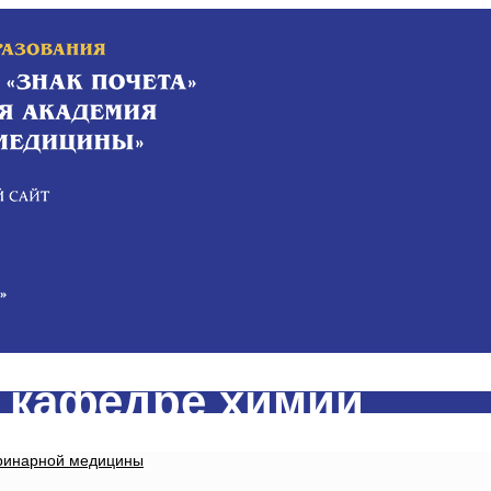
 кафедре химии
еринарной медицины