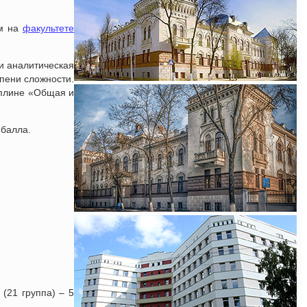
ам на
факультете
и аналитическая
пени сложности.
иплине «Общая и
 балла.
(21 группа) – 5