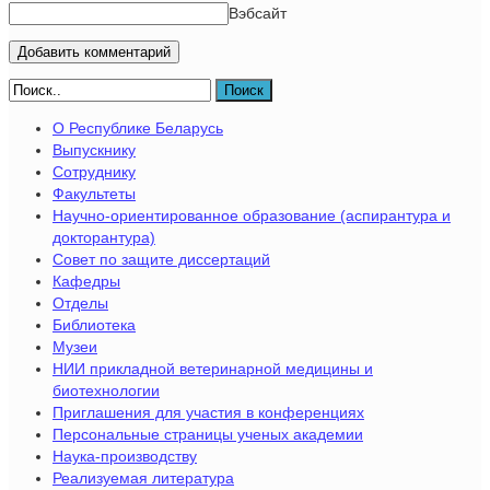
Вэбсайт
Поиск
О Республике Беларусь
Выпускнику
Сотруднику
Факультеты
Научно-ориентированное образование (аспирантура и
докторантура)
Совет по защите диссертаций
Кафедры
Отделы
Библиотека
Музеи
НИИ прикладной ветеринарной медицины и
биотехнологии
Приглашения для участия в конференциях
Персональные страницы ученых академии
Наука-производству
Реализуемая литература