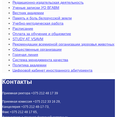
Редакционно-издательская деятельность
Ученые записки УО ВГАВМ
Вестник академии
Память и боль белорусской земли
Учебно-методическая работа
Расписание
Оплата за обучение и общежитие
STUDY AT VSAVM
Рекомендации всемирной организации здоровья животных
Общественные организации
Горячая линия
Система менеджмента качества
Политика академии
Цифровой кабинет иностранного абитуриента
Контакты
Приемная ректора +375 212 48 17 39
Приемная комиссия +375 212 33 16 29,
Канцелярия +375 212 48-17-73,
Факс +375 212 48 17 65,