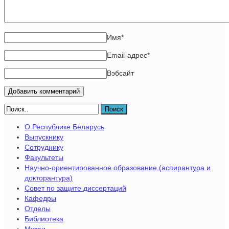
Имя
*
Email-адрес
*
Вэбсайт
Поиск
О Республике Беларусь
Выпускнику
Сотруднику
Факультеты
Научно-ориентированное образование (аспирантура и
докторантура)
Совет по защите диссертаций
Кафедры
Отделы
Библиотека
Музеи