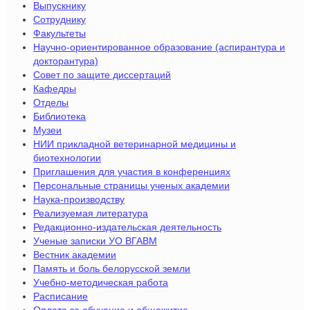
Выпускнику
Сотруднику
Факультеты
Научно-ориентированное образование (аспирантура и
докторантура)
Совет по защите диссертаций
Кафедры
Отделы
Библиотека
Музеи
НИИ прикладной ветеринарной медицины и
биотехнологии
Приглашения для участия в конференциях
Персональные страницы ученых академии
Наука-производству
Реализуемая литература
Редакционно-издательская деятельность
Ученые записки УО ВГАВМ
Вестник академии
Память и боль белорусской земли
Учебно-методическая работа
Расписание
Оплата за обучение и общежитие