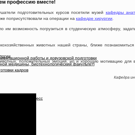
ем профессию вместе!
шатели подготовительных курсов посетили музей
кафедры анат
же поприсутствовали на операции на
кафедре хирургии
.
ло им возможность погрузиться в студенческую атмосферу, зада
скохозяйственных животных нашей страны, ближе познакомитьс
логии
иентационной работы и довузовской подготовки
животных, положительных эмоций, но и хорошую мотивацию для
ной медицины, биотехнологический факультет)
отовки кадров
Кафедра ин
оте
ки в учебный процесс
ию
дования