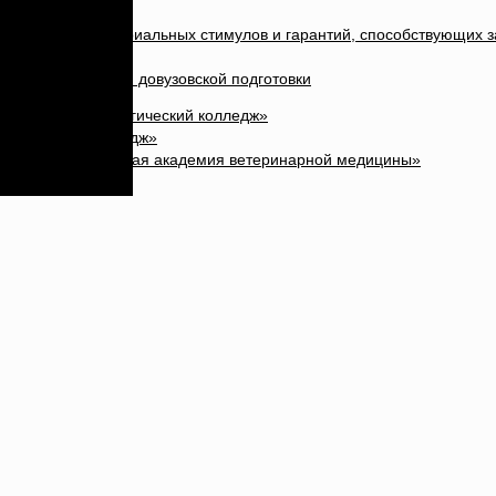
лен комплекс материальных стимулов и гарантий, способствующих 
вождение
ционной работы и довузовской подготовки
 аграрный технологический колледж»
ый аграрный колледж»
та» государственная академия ветеринарной медицины»