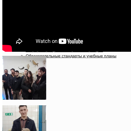
Штаб гражданской обороны УО ВГАВМ
Волонтерский центр «Феникс»
Служба в резерве
Персональные страницы ученых академии
ПО Белорусского Красного Креста
Перечень актов законодательства, в которых опреде
Награды академии
Психологическое и социально-педагогическое сопро
молодых специалистов и специалистов на селе
Академия в СМИ
Профилактика коррупции, правонарушений
Отдел международного сотрудничества, профориента
Структура УО «ВГАВМ»
Государственная символика Республики Беларусь
Нормативные документы
Филиал в г. Пинск на базе «Пинский государственный
Единые дни информирования
Размеры стипендии
Филиал в г. Речице на базе «Речицкий государственн
Патриотическое воспитание
Стоимость обучения
Аграрный колледж УО «Витебская ордена «Знак Поче
2026 — Год белорусской женщины
Стоимость проживания в общежитии
Информация для иностранных граждан
Образовательные стандарты и учебные планы