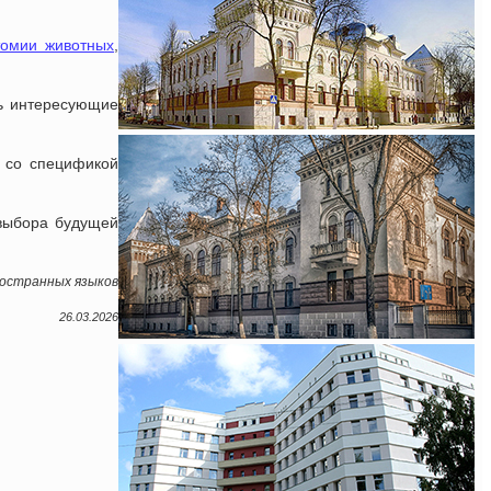
омии животных
,
ть интересующие
я со спецификой
 выбора будущей
остранных языков
26.03.2026