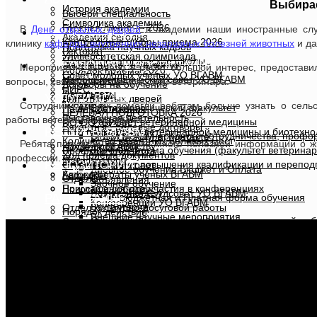
Выбира
История академии
Выбери специальность
Символика академии
Горячая линия — 2026
В
День открытых дверей
в академии наши иностранные слу
НАУЧНАЯ РАБОТА
Академия сегодня
Контрольные цифры приема 2026
клинику
кафедры внутренних незаразных болезней животных
и да
Подготовка научных кадров
Ректорат
Университетская олимпиада
Научно-педагогические школы
ИДЕОЛОГИЯ И ВОСПИТАНИЕ
Выдающиеся выпускники
Мероприятие вызвало у ребят большой интерес, предостави
Порядок приема 2026
Совет молодых ученых УО ВГАВМ
Научно-методический совет УО ВГАВМ
Мероприятия
вопросы, связанные с профессией ветеринара.
Договоры на обучение
НИРС
Факультеты
Кураторам
УСЛУГИ ВГАВМ
Дни открытых дверей
Конкурсы
Сотрудники клиник помогли ребятам больше узнать о сель
Биотехнологический факультет
Наши достижения
ЦЕЛЕВАЯ ПОДГОТОВКА 2026
Выставочная деятельность
работы ветеринарного врача.
Факультет ветеринарной медицины
ПО ОО “БРСМ”
Вакантные целевые договоры
РЕСУРСЫ ВГАВМ
НИИ прикладной ветеринарной медицины и биотехно
Отдел международного сотрудничества, профор
БРСМ ВГАВМ в “Контакте”
Количество вакантных целевых мест
Ребята получили не только много полезной информации о 
Наука-производству
Колледж ВГАВМ
Заочная форма обучения (факультет ветеринар
Профком студентов
Ход приема документов
профессии.
Магистратура
Факультеты
РЕПОЗИТОРИЙ
Факультет повышения квалификации и переподг
Студенческий совет
Дневное обучение Бюджет и Оплата
Авторефераты ученых ВГАВМ
Кафедры
Отделы
Объявления
Заочное обучение
Приглашения для участия в конференциях
Новости и события
Научный отдел
Положение Студсовет УО ВГАВМ
РАСПИСАНИЕ
Бюджетная и Платная форма обучения
Конференции УО ВГАВМ
Бухгалтерия
Отдел культурно-досуговой работы
Порядок действий
Внешние научные мероприятия
Отдел по идеологической и воспитательной раб
Спортивный клуб
Правила поступления в Академию
ОДНО ОКНО
АКТ о внедрении научно-исследовательской разработ
Учебно-методический отдел
Молодежный центр
Перечень документов для подачи в приемную комисс
Акт о практическом использовании результатов иссле
Отдел кадров
Работа с иностранными студентами
Списки зачисленных
Планово-экономический отдел
МЫ В СОЦСЕТЯХ
ДД “Сапсан”
Режим работы
Редакционно-издательский отдел
Положение и структура ДД “Сапсан”
Программы вступительных испытаний
Лаборатория информационных технологий
Информация
Расписание экзаменов и консультаций
КОНТАКТЫ
Отдел культурно-досуговой работы
Фото членов ДД “Сапсан”
Проходные баллы и конкурсы