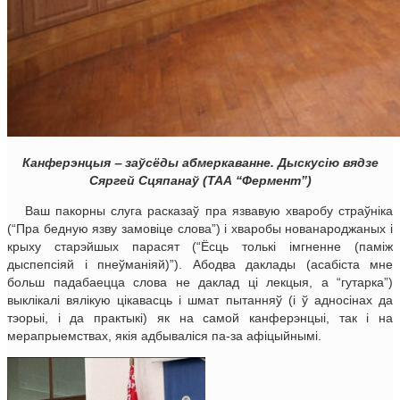
Канферэнцыя ‒ заўсёды абмеркаванне. Дыскусію вядзе
Сяргей Сцяпанаў (ТАА “Фермент”)
Ваш пакорны слуга расказаў пра язвавую хваробу страўніка
(“Пра бедную язву замовіце слова”) і хваробы нованароджаных і
крыху старэйшых парасят (“Ёсць толькі імгненне (паміж
дыспепсіяй і пнеўманіяй)”). Абодва даклады (асабіста мне
больш падабаецца слова не даклад ці лекцыя, а “гутарка”)
выклікалі вялікую цікавасць і шмат пытанняў (і ў адносінах да
тэорыі, і да практыкі) як на самой канферэнцыі, так і на
мерапрыемствах, якія адбываліся па-за афіцыйнымі.