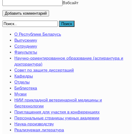
Вэбсайт
Поиск
О Республике Беларусь
Выпускнику
Сотруднику
Факультеты
Научно-ориентированное образование (аспирантура и
докторантура)
Совет по защите диссертаций
Кафедры
Отделы
Библиотека
Музеи
НИИ прикладной ветеринарной медицины и
биотехнологии
Приглашения для участия в конференциях
Персональные страницы ученых академии
Наука-производству
Реализуемая литература