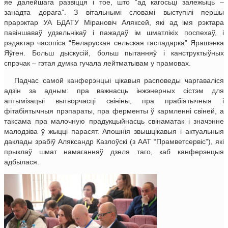
яе далейшага развіцця і тое, што “ад кагосьці залежыць ‒
занадта дорага”. З вітальнымі словамі выступілі першы
прарэктар УА БДАТУ Мірановіч Аляксей, які ад імя рэктара
павіншаваў удзельнікаў і пажадаў ім шматлікіх поспехаў, і
рэдактар часопіса “Беларуская сельская гаспадарка” Ярашэнка
Яўген. Больш дыскусій, больш пытанняў і канструктыўных
спрэчак ‒ гэтая думка гучала лейтматывам у прамовах.
Падчас самой канферэнцыі цікавыя расповеды чаргаваліся
адзін за адным: пра важнасць інжэнерных сістэм для
аптымізацыі вытворчасці свініны, пра прабіятычныя і
фітабіятычныя прэпараты, пра ферменты ў кармленні свіней, а
таксама пра малочную прадукцыйнасць свінаматак і значэнне
малодзіва ў жыцці парасят. Апошнія звышцікавыя і актуальныя
даклады зрабіў Аляксандр Казлоўскі (з ААТ “Прамветсервіс”), які
прыклаў шмат намаганняў дзеля таго, каб канферэнцыя
адбылася.