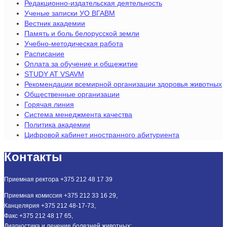
Редакционно-издательская деятельность
Ученые записки УО ВГАВМ
Вестник академии
Память и боль белорусской земли
Учебно-методическая работа
Расписание
Оплата за обучение и общежитие
STUDY AT VSAVM
Рекомендации всемирной организации здоровья животных
Общественные организации
Горячая линия
Система менеджмента качества
Политика академии
Цифровой кабинет иностранного абитуриента
Контакты
Приемная ректора +375 212 48 17 39
Приемная комиссия +375 212 33 16 29,
Канцелярия +375 212 48-17-73,
Факс +375 212 48 17 65,
Диагностика и лечение болезней животных: