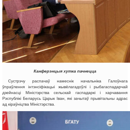
Канферэнцыя хутка пачнецца
Сустрэчу распачаў намеснік начальніка Галоўнага
ўпраўлення інтэнсіфікацыі жывёлагадоўлі і рыбагаспадарчай
дзейнасці Міністэрства сельскай гаспадаркі і харчавання
Рэспублікі Беларусь Царык Іван, які зачытаў прывітальны адрас
ад кіраўніцтва Міністэрства.