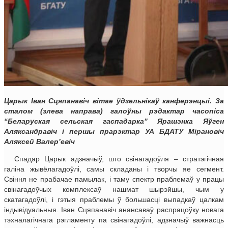
Царык Іван Сцяпанавіч вітае ўдзельнікаў канферэнцыі. За
сталом (злева направа) галоўны рэдактар часопіса
“Беларуская сельская гаспадарка” Ярашэнка Яўген
Аляксандравіч і першы прарэктар УА БДАТУ Мірановіч
Аляксей Валер’евіч
Спадар Царык адзначыў, што свінагадоўля ‒ стратэгічная
галіна жывёлагадоўлі, самы складаны і творчы яе сегмент.
Свіння не прабачае памылак, і таму спектр праблемаў у працы
свінагадоўчых комплексаў нашмат шырэйшы, чым у
скатагадоўлі, і гэтыя праблемы ў большасці выпадкаў цалкам
індывідуальныя. Іван Сцяпанавіч анансаваў распрацоўку новага
тэхналагічнага рэгламенту па свінагадоўлі, адзначыў важнасць