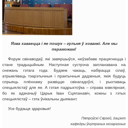
Язва хаваецца і яе пошук ‒ гульня ў хованкі. Але мы
пераможам!
Форум свінаводаў, які завяршыўся, неўзабаве працягнецца і
стане традыцыйным. Наступная сустрэча запланавана на
снежань гэтага года. Будзем чакаць, набірацца сілаў,
атрымліваць тэарэтычныя і практычныя дадзеныя, якія будуць
спрыяць плённаму развіццю свінагадоўлі, і рыхтаваць
спецыялістаў для яе. А гэтая падрыхтоўка ‒ справа ювелірная,
бо як адзначыў Царык Іван Сцяпанавіч, кожны з гэтых
спецыялістаў ‒ гэта ўнікальны дыямант.
Усе будзьце здаровыя!
Пятроўскі Сяргей, дацэнт
кафедры ўнутраных незаразных