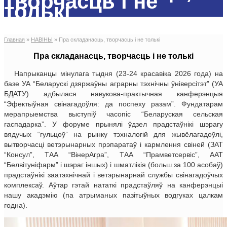
творчасць і не
толькі
Главная
»
НАВIНЫ
»
Пра складанасць, творчасць і не толькі
Пра складанасць, творчасць і не толькі
Напрыканцы мінулага тыдня (23-24 красавіка 2026 года) на
базе УА “Беларускі дзяржаўны аграрны тэхнічны ўніверсітэт” (УА
БДАТУ) адбылася навукова-практычная канферэнцыя
“Эфектыўная свінагадоўля: да поспеху разам”. Фундатарам
мерапрыемства выступіў часопіс “Беларуская сельская
гаспадарка”. У форуме прынялі ўдзел прадстаўнікі шэрагу
вядучых “гульцоў” на рынку тэхналогій для жывёлагадоўлі,
вытворчасці ветэрынарных прэпаратаў і кармлення свіней (ЗАТ
“Консул”, ТАА “ВінерАгра”, ТАА “Прамветсервіс”, ААТ
“Белвітуніфарм” і шэраг іншых) і шматлікія (больш за 100 асобаў)
прадстаўнікі заатэхнічнай і ветэрынарнай службы свінагадоўчых
комплексаў. Аўтар гэтай нататкі прадстаўляў на канферэнцыі
нашу акадэмію (па атрыманых пазітыўных водгуках цалкам
годна).