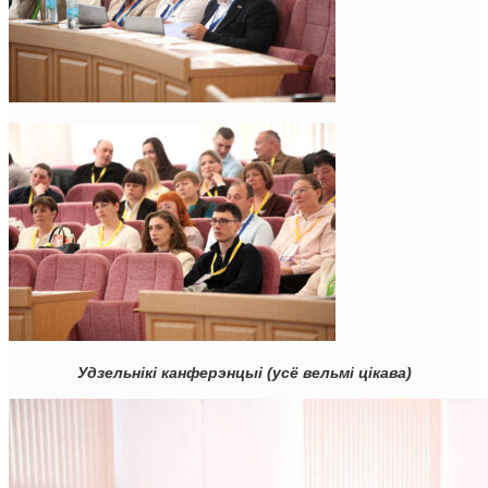
Удзельнікі канферэнцыі (усё вельмі цікава)