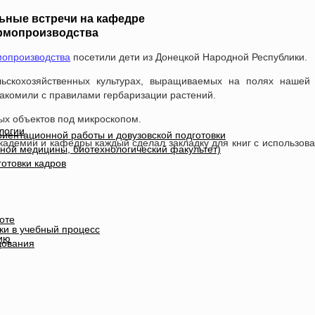
ьные встречи на кафедре
рмопроизводства
мопроизводства
посетили дети из Донецкой Народной Республики.
ьскохозяйственных культурах, выращиваемых на полях нашей 
накомили с правилами гербаризации растений.
ых объектов под микроскопом.
логии
иентационной работы и довузовской подготовки
кадемии и кафедры каждый сделал закладку для книг с использов
ной медицины, биотехнологический факультет)
отовки кадров
оте
ки в учебный процесс
ию
дования