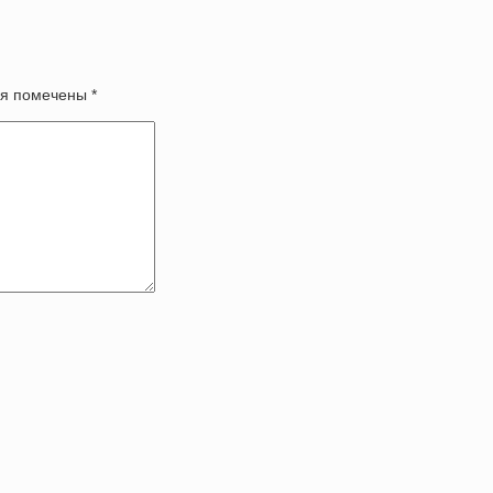
оля помечены
*