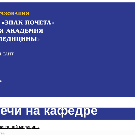
ечи на кафедре
еринарной медицины
тва