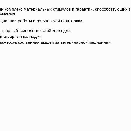
лен комплекс материальных стимулов и гарантий, способствующих 
вождение
ционной работы и довузовской подготовки
 аграрный технологический колледж»
ый аграрный колледж»
та» государственная академия ветеринарной медицины»