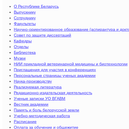
О Республике Беларусь
Выпускнику
Сотруднику
Факультеты
Научно-ориентированное образование (аспирантура и докт
Совет по защите диссертаций
Кафедры
Отделы
Библиотека
Музеи
НИИ прикладной ветеринарной медицины и биотехнологии
Приглашения для участия в конференциях
Персональные страницы ученых академии
Наука-производству
Реализуемая литература
Редакционно-издательская деятельность
Ученые записки УО ВГАВМ
Вестник академии
Память и боль белорусской земли
Учебно-методическая работа
Расписание
Оплата за обучение и общежитие