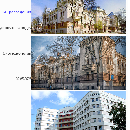
и и разведения
еденную зарядку
 биотехнологии
20.05.2026