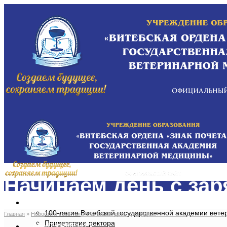
Начинаем день с зар
ОБ АКАДЕМИИ
100-летие Витебской государственной академии вет
Главная
»
Новости и события
»
Начинаем день с зарядки!
Приветствие ректора
АБИТУРИЕНТУ