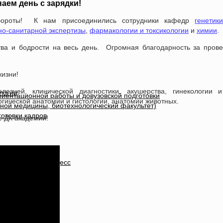
аем день с зарядки!
бороты! К нам присоединились сотрудники кафедр
генетик
но-санитарной экспертизы
,
фармакологии и токсикологии
и
химии
.
ва и бодрости на весь день. Огромная благодарность за пров
жизни!
езней, клинической диагностики, акушерства, гинекологии и
логии
иентационной работы и довузовской подготовки
гической анатомии и гистологии, анатомии животных.
ной медицины, биотехнологический факультет)
отовки кадров
е ДК академии!
оте
ки в учебный процесс
ию
дования