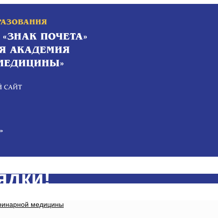
ядки!
еринарной медицины