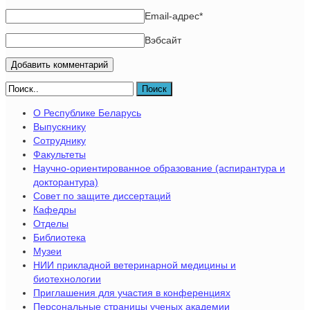
Email-адрес
*
Вэбсайт
Поиск
О Республике Беларусь
Выпускнику
Сотруднику
Факультеты
Научно-ориентированное образование (аспирантура и
докторантура)
Совет по защите диссертаций
Кафедры
Отделы
Библиотека
Музеи
НИИ прикладной ветеринарной медицины и
биотехнологии
Приглашения для участия в конференциях
Персональные страницы ученых академии