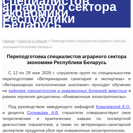
специалистов
аграрного сектора
экономики
Республики
Беларусь
Главная
»
Новости и события
»
Переподготовка специалистов аграрного сектора
экономики Республики Беларусь
Переподготовка специалистов аграрного сектора
экономики Республики Беларусь
С 12 по 29 мая 2026 г. слушатели групп по специальностям
переподготовки «Ветеринарная санитария и экспертиза» и
«Ветеринарная патологическая анатомия» проходят обучение
на
кафедре паразитологии и инвазионных болезней животных
в
рамках изучения дисциплины «Инвазионные зооантропонозы».
Под руководством заведующего кафедрой
Ковалевской Е.О.
и доцента
Соловьёва А.В.
слушатели совершенствуют свои
теоретические и практические навыки по посмертной
диагностике паразитозов, а также по ветеринарно-санитарной
экспертизе продуктов убоя при инвазионных зооантропонозах.