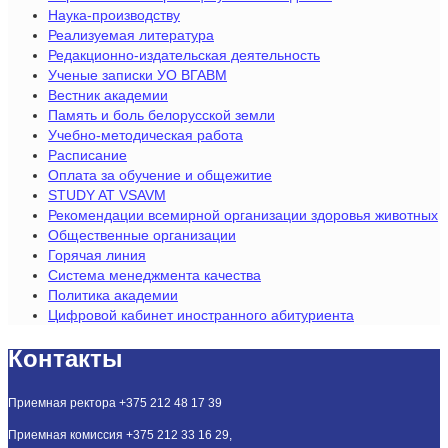
Наука-производству
Реализуемая литература
Редакционно-издательская деятельность
Ученые записки УО ВГАВМ
Вестник академии
Память и боль белорусской земли
Учебно-методическая работа
Расписание
Оплата за обучение и общежитие
STUDY AT VSAVM
Рекомендации всемирной организации здоровья животных
Общественные организации
Горячая линия
Система менеджмента качества
Политика академии
Цифровой кабинет иностранного абитуриента
Контакты
Приемная ректора +375 212 48 17 39
Приемная комиссия +375 212 33 16 29,