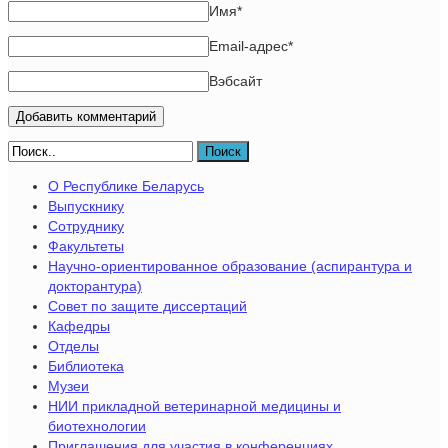
Имя
*
Email-адрес
*
Вэбсайт
Поиск
О Республике Беларусь
Выпускнику
Сотруднику
Факультеты
Научно-ориентированное образование (аспирантура и
докторантура)
Совет по защите диссертаций
Кафедры
Отделы
Библиотека
Музеи
НИИ прикладной ветеринарной медицины и
биотехнологии
Приглашения для участия в конференциях