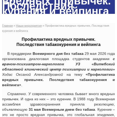
вредных привычек.
Последствия
курения и вейпинга
Главная
»
Наши мероприятия
»
Профилактика вредных привычек. Последствия
курения и вейпинга
Профилактика вредных привычек.
Последствия табакокурения и вейпинга
В преддверии
Всемирного дня без табака
29 мая 2026 года
организована диалоговая площадка студентов академии
с
врачом-психиатром-наркологом УЗ «Витебский
областной клинический центр психиатрии и наркологии»
Ходас Оксаной Александровной
на тему
«Профилактика
вредных привычек. Последствия табакокурения и
вейпинга»
.
Справочно
. У современного человека бывает много вредных
привычек. И одна из них – это курение. В 1988 году Всемирная
ассамблея здравоохранения приняла резолюцию,
объявляющую
31 мая Всемирным днем без табака
. Курение –
это не просто вредная привычка, это глобальная эпидемия,