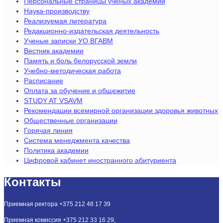
Персональные страницы ученых академии
Наука-производству
Реализуемая литература
Редакционно-издательская деятельность
Ученые записки УО ВГАВМ
Вестник академии
Память и боль белорусской земли
Учебно-методическая работа
Расписание
Оплата за обучение и общежитие
STUDY AT VSAVM
Рекомендации всемирной организации здоровья животных
Общественные организации
Горячая линия
Система менеджмента качества
Политика академии
Цифровой кабинет иностранного абитуриента
Контакты
Приемная ректора +375 212 48 17 39
Приемная комиссия +375 212 33 16 29,