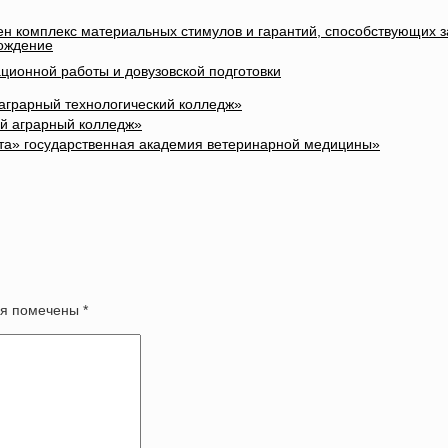
лен комплекс материальных стимулов и гарантий, способствующих 
вождение
ционной работы и довузовской подготовки
 аграрный технологический колледж»
ый аграрный колледж»
та» государственная академия ветеринарной медицины»
оля помечены
*