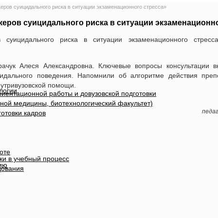
еров суицидального риска в ситуации экзаменационного стресса»
еров суицидального риска в ситуации экзаменационно
в суицидального риска в ситуации экзаменационного стрес
ачук Алеся Александровна. Ключевые вопросы консультации в
ицидального поведения. Напомнили об алгоритме действия преп
нутривузовской помощи.
логии
иентационной работы и довузовской подготовки
ной медицины, биотехнологический факультет)
педа
отовки кадров
оте
ки в учебный процесс
ию
дования