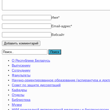
Имя
*
Email-адрес
*
Вэбсайт
Поиск
О Республике Беларусь
Выпускнику
Сотруднику
Факультеты
Научно-ориентированное образование (аспирантура и докт
Совет по защите диссертаций
Кафедры
Отделы
Библиотека
Музеи
НИИ прикладной ветеринарной медицины и биотехнологии