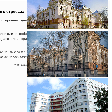
го стресса»
са» прошла для
ключали в себя
одавателей при
Михайлычева М.С.
гог-психолог ОИВР
16.06.2026