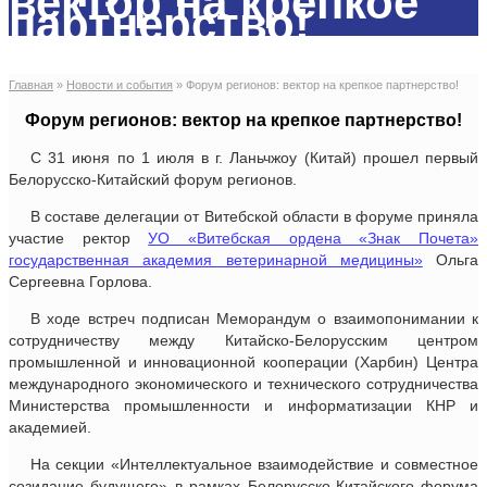
вектор на крепкое
партнерство!
Главная
»
Новости и события
»
Форум регионов: вектор на крепкое партнерство!
Форум регионов: вектор на крепкое партнерство!
С 31 июня по 1 июля в г. Ланьчжоу (Китай) прошел первый
Белорусско-Китайский форум регионов.
В составе делегации от Витебской области в форуме приняла
участие ректор
УО «Витебская ордена «Знак Почета»
государственная академия ветеринарной медицины»
Ольга
Сергеевна Горлова.
В ходе встреч подписан Меморандум о взаимопонимании к
сотрудничеству между Китайско-Белорусским центром
промышленной и инновационной кооперации (Харбин) Центра
международного экономического и технического сотрудничества
Министерства промышленности и информатизации КНР и
академией.
На секции «Интеллектуальное взаимодействие и совместное
созидание будущего» в рамках Белорусско-Китайского форума