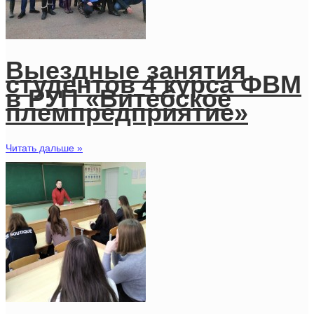
Выездные занятия
студентов 4 курса ФВМ
в РУП «Витебское
племпредприятие»
Читать дальше »