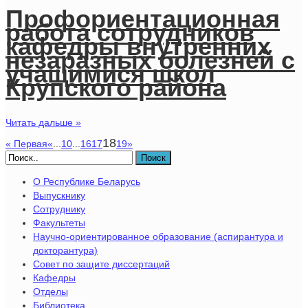
Профориентационная
работа сотрудников
кафедры внутренних
незаразных болезней с
учащимися школ
Крупского района
Читать дальше »
18
« Первая
«
...
10
...
16
17
19
»
Поиск
О Республике Беларусь
Выпускнику
Сотруднику
Факультеты
Научно-ориентированное образование (аспирантура и
докторантура)
Совет по защите диссертаций
Кафедры
Отделы
Библиотека