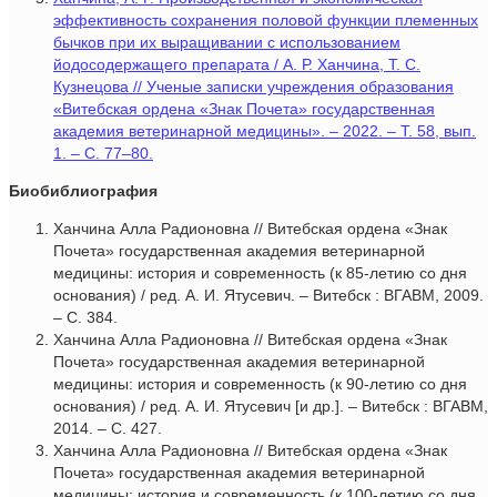
эффективность сохранения половой функции племенных
бычков при их выращивании с использованием
йодосодержащего препарата / А. Р. Ханчина, Т. С.
Кузнецова // Ученые записки учреждения образования
«Витебская ордена «Знак Почета» государственная
академия ветеринарной медицины». – 2022. – Т. 58, вып.
1. – С. 77–80.
Биобиблиография
Ханчина Алла Радионовна // Витебская ордена «Знак
Почета» государственная академия ветеринарной
медицины: история и современность (к 85-летию со дня
основания) / ред. А. И. Ятусевич. – Витебск : ВГАВМ, 2009.
– С. 384.
Ханчина Алла Радионовна // Витебская ордена «Знак
Почета» государственная академия ветеринарной
медицины: история и современность (к 90-летию со дня
основания) / ред. А. И. Ятусевич [и др.]. – Витебск : ВГАВМ,
2014. – С. 427.
Ханчина Алла Радионовна // Витебская ордена «Знак
Почета» государственная академия ветеринарной
медицины: история и современность (к 100-летию со дня