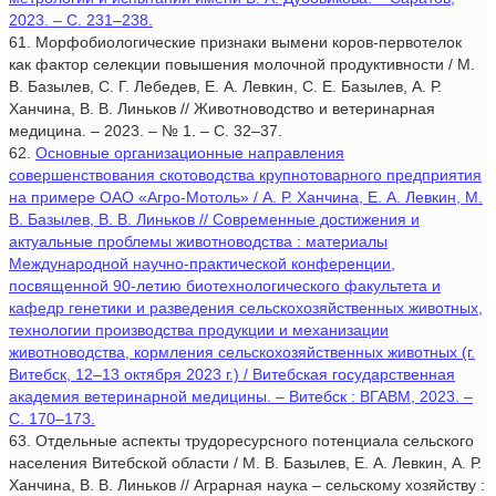
2023. – С. 231–238.
61. Морфобиологические признаки вымени коров-первотелок
как фактор селекции повышения молочной продуктивности / М.
В. Базылев, С. Г. Лебедев, Е. А. Левкин, С. Е. Базылев, А. Р.
Ханчина, В. В. Линьков // Животноводство и ветеринарная
медицина. – 2023. – № 1. – С. 32–37.
62.
Основные организационные направления
совершенствования скотоводства крупнотоварного предприятия
на примере ОАО «Агро-Мотоль» / А. Р. Ханчина, Е. А. Левкин, М.
В. Базылев, В. В. Линьков // Современные достижения и
актуальные проблемы животноводства : материалы
Международной научно-практической конференции,
посвященной 90-летию биотехнологического факультета и
кафедр генетики и разведения сельскохозяйственных животных,
технологии производства продукции и механизации
животноводства, кормления сельскохозяйственных животных (г.
Витебск, 12–13 октября 2023 г.) / Витебская государственная
академия ветеринарной медицины. – Витебск : ВГАВМ, 2023. –
С. 170–173.
63. Отдельные аспекты трудоресурсного потенциала сельского
населения Витебской области / М. В. Базылев, Е. А. Левкин, А. Р.
Ханчина, В. В. Линьков // Аграрная наука – сельскому хозяйству :