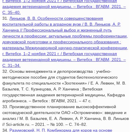
г. Витебск, 1–2 ноября 2021 г. / Витебская государственная
академия ветеринарной медицины. – Витебск : ВГАВМ, 2021. –
С. 35–40.
31.
Линьков, В. В. Особенности совершенствования
воспитательной работы в аграрном вузе / В. В. Линьков, А. Р.
Ханчина // Профессиональный выбор и жизненный путь
личности в профессии: актуальные проблемы профориентации,
довузовской подготовки и профессионального образования :
материалы Международной научно-практической конференции,
г. Витебск, 1–2 ноября 2021 г. / Витебская государственная
академия ветеринарной медицины. – Витебск : ВГАВМ, 2021. –
С. 31–34.
32. Основы менеджмента и делопроизводства : учебно-
методическое пособие для студентов биотехнологического
факультета по специальности «Зоотехния» / Е. А. Левкин, М. В.
Базылев, Т. С. Кузнецова, А. Р. Ханчина ; Витебская
государственная академия ветеринарной медицины, Кафедра
агробизнеса. – Витебск : ВГАВМ, 2021. – 47 с.
33. Производственное планирование высокоэффективной
скотоводческой деятельности ОАО «Остромечево»: введение и
анализ / М. В. Базылев, Е. А. Левкин, А. Р. Ханчина, В. В. Линьков
// Sci-article.ru. – 2021. – № 100. – С. 74–82.
34.
Разумовский, Н. П. Комбикорма для коров на основе