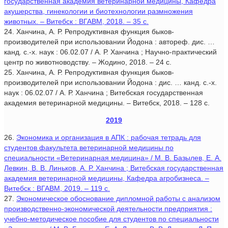
государственная академия ветеринарной медицины, Кафедра
акушерства, гинекологии и биотехнологии размножения
животных. – Витебск : ВГАВМ, 2018. – 35 с.
24. Ханчина, А. Р. Репродуктивная функция быков-
производителей при использовании Йодона : автореф. дис. …
канд. с.-х. наук : 06.02.07 / А. Р. Ханчина ; Научно-практический
центр по животноводству. – Жодино, 2018. – 24 с.
25. Ханчина, А. Р. Репродуктивная функция быков-
производителей при использовании Йодона : дис. … канд. с.-х.
наук : 06.02.07 / А. Р. Ханчина ; Витебская государственная
академия ветеринарной медицины. – Витебск, 2018. – 128 с.
2019
26.
Экономика и организация в АПК : рабочая тетрадь для
студентов факультета ветеринарной медицины по
специальности «Ветеринарная медицина» / М. В. Базылев, Е. А.
Левкин, В. В. Линьков, А. Р. Ханчина ; Витебская государственная
академия ветеринарной медицины, Кафедра агробизнеса. –
Витебск : ВГАВМ, 2019. – 119 с.
27.
Экономическое обоснование дипломной работы с анализом
производственно-экономической деятельности предприятия :
учебно-методическое пособие для студентов по специальности