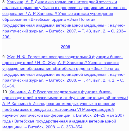
8.
Ханчина, А. Р. Динамика гормонов щитовидной железы и
половых гормонов у быков в процессе выращивания и полового
созревания / А. Р. Ханчина // Ученые записки учреждения
образования «Витебская ордена «Знак Почета»
государственная академия ветеринарной медицины» : научно-
практический журнал. – Витебск, 2007. – Т. 43, вып. 2. – С. 203–
206.
2008
9.
Жук, Н. Ф. Регуляция воспроизводительной функции быков-
производителей / Н. Ф. Жук, А. Р. Ханчина // Ученые записки
учреждения образования «Витебская ордена «Знак Почета»
государственная академия ветеринарной медицины» : научно-
практический журнал. – Витебск, 2008. – Т. 44, вып. 2, ч. 1. – С.
61–64.
10.
Ханчина, А. Р. Воспроизводительная функция быков-
производителей в зависимости от функции щитовидной железы /
А. Р. Ханчина // Исследования молодых ученых в решении
проблем животноводства : материалы VI Международной
научно-практической конференции, г. Витебск, 24–25 мая 2007
года / Витебская государственная академия ветеринарной
медицины. – Витебск, 2008. – С. 353–354.