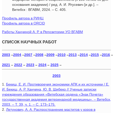
основания академии) / ред. А. И. Ятусевич [и др.]. –
Витебск : ВГАВМ, 2024. – С. 405.
Профиль автора в РИНЦ
Профиль автора в ORCID
Работы Ханчиной А. Р. в Репозитории УО ВГАВМ
СПИСОК НАУЧНЫХ РАБОТ
2003
–
2004
–
2007
–
2008
–
2009
–
2010
–
2013
–
2014
–
2015
–
2016
–
2021
–
2022
–
2023
–
2024
–
2025
–
2003
1.
Бекиш, Е. И. Противоречия экономики АПК и их источники / Е.
И. Бекиш, А. Р. Ханчина, Ю. В. Шибеко // Ученые записки
учреждения образования «Витебская ордена «Знак Почета»
государственная академия ветеринарной медицины». – Витебск,
2003. – Т. 39, ч. 1. – С. 173–175.
2.
Летунович, А. А. Распространение маститов у коров в