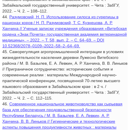
Забайкальский государственный университет. – Чита : ЗабГУ,
2022. – Ч. 2. – 108–112.
44.
Разумовский, Н. П. Использование силоса из сурепицы в
рационах коров / Н. П. Разумовский, Т. С. Кузнецова, А. Р.
Ханчина // Ученые записки учреждения образования «Витебская
ордена «Знак Почета» государственная академия ветеринарной
медицины». – 2022. – Т. 58, вып. 2. – С. 64–69. – DOI
10.52368/2078–0109–2022–58–2–64–69.
45. Саморегуляция агропромышленной интеграции в условиях
жизнедеятельности населения деревни Лужесно Витебского
района / М. В. Базылев, Е. А. Левкин, А. Р. Ханчина, В. В. Линьков
// Приграничное сотрудничество: исторические события и
современные реалии : материалы Международной научно-
практической конференции, посвященной 70-летию высшего
языкового образования в Забайкальском крае : в 2 ч. /
Забайкальский государственный университет. – Чита : ЗабГУ,
2022. – Ч. 2. – С. 112–115.
46.
Современное национальное животноводство как сырьевая
база для обеспечения продовольственной безопасности
Республики Беларусь / М. В. Базылев, Е. А. Левкин, А. Р.
Ханчина, В. В. Линьков // Гигиенические и технологические
аспекты повышения продуктивности животных : материалы