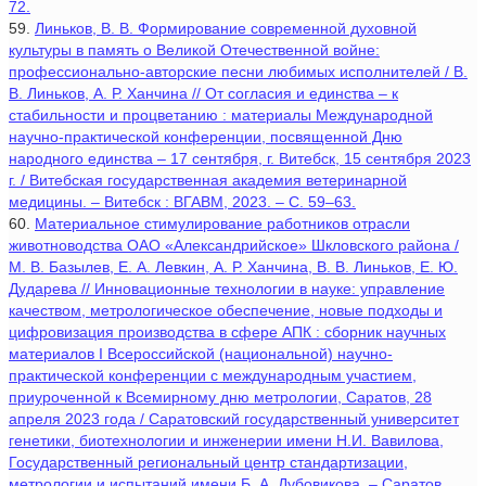
72.
59.
Линьков, В. В. Формирование современной духовной
культуры в память о Великой Отечественной войне:
профессионально-авторские песни любимых исполнителей / В.
В. Линьков, А. Р. Ханчина // От согласия и единства – к
стабильности и процветанию : материалы Международной
научно-практической конференции, посвященной Дню
народного единства – 17 сентября, г. Витебск, 15 сентября 2023
г. / Витебская государственная академия ветеринарной
медицины. – Витебск : ВГАВМ, 2023. – С. 59–63.
60.
Материальное стимулирование работников отрасли
животноводства ОАО «Александрийское» Шкловского района /
М. В. Базылев, Е. А. Левкин, А. Р. Ханчина, В. В. Линьков, Е. Ю.
Дударева // Инновационные технологии в науке: управление
качеством, метрологическое обеспечение, новые подходы и
цифровизация производства в сфере АПК : сборник научных
материалов I Всероссийской (национальной) научно-
практической конференции с международным участием,
приуроченной к Всемирному дню метрологии, Саратов, 28
апреля 2023 года / Саратовский государственный университет
генетики, биотехнологии и инженерии имени Н.И. Вавилова,
Государственный региональный центр стандартизации,
метрологии и испытаний имени Б. А. Дубовикова. – Саратов,