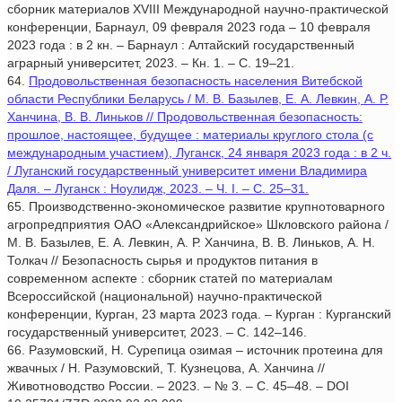
сборник материалов XVIII Международной научно-практической
конференции, Барнаул, 09 февраля 2023 года – 10 февраля
2023 года : в 2 кн. – Барнаул : Алтайский государственный
аграрный университет, 2023. – Кн. 1. – С. 19–21.
64.
Продовольственная безопасность населения Витебской
области Республики Беларусь / М. В. Базылев, Е. А. Левкин, А. Р.
Ханчина, В. В. Линьков // Продовольственная безопасность:
прошлое, настоящее, будущее : материалы круглого стола (с
международным участием), Луганск, 24 января 2023 года : в 2 ч.
/ Луганский государственный университет имени Владимира
Даля. – Луганск : Ноулидж, 2023. – Ч. I. – С. 25–31.
65. Производственно-экономическое развитие крупнотоварного
агропредприятия ОАО «Александрийское» Шкловского района /
М. В. Базылев, Е. А. Левкин, А. Р. Ханчина, В. В. Линьков, А. Н.
Толкач // Безопасность сырья и продуктов питания в
современном аспекте : сборник статей по материалам
Всероссийской (национальной) научно-практической
конференции, Курган, 23 марта 2023 года. – Курган : Курганский
государственный университет, 2023. – С. 142–146.
66. Разумовский, Н. Сурепица озимая – источник протеина для
жвачных / Н. Разумовский, Т. Кузнецова, А. Ханчина //
Животноводство России. – 2023. – № 3. – С. 45–48. – DOI