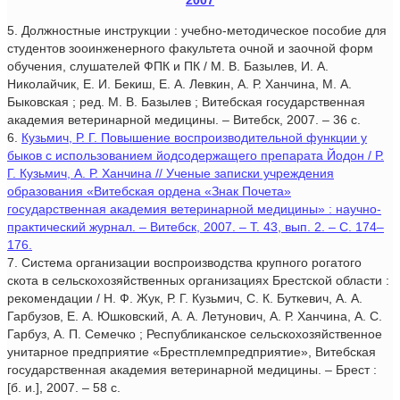
2007
5. Должностные инструкции : учебно-методическое пособие для
студентов зооинженерного факультета очной и заочной форм
обучения, слушателей ФПК и ПК / М. В. Базылев, И. А.
Николайчик, Е. И. Бекиш, Е. А. Левкин, А. Р. Ханчина, М. А.
Быковская ; ред. М. В. Базылев ; Витебская государственная
академия ветеринарной медицины. – Витебск, 2007. – 36 с.
6.
Кузьмич, Р. Г. Повышение воспроизводительной функции у
быков с использованием йодсодержащего препарата Йодон / Р.
Г. Кузьмич, А. Р. Ханчина // Ученые записки учреждения
образования «Витебская ордена «Знак Почета»
государственная академия ветеринарной медицины» : научно-
практический журнал. – Витебск, 2007. – Т. 43, вып. 2. – С. 174–
176.
7. Система организации воспроизводства крупного рогатого
скота в сельскохозяйственных организациях Брестской области :
рекомендации / Н. Ф. Жук, Р. Г. Кузьмич, С. К. Буткевич, А. А.
Гарбузов, Е. А. Юшковский, А. А. Летунович, А. Р. Ханчина, А. С.
Гарбуз, А. П. Семечко ; Республиканское сельскохозяйственное
унитарное предприятие «Брестплемпредприятие», Витебская
государственная академия ветеринарной медицины. – Брест :
[б. и.], 2007. – 58 с.