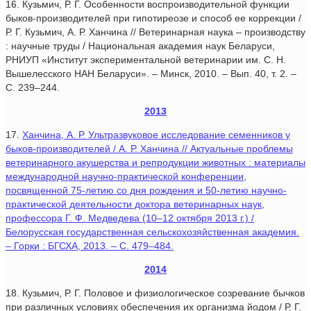
16. Кузьмич, Р. Г. Особенности воспроизводительной функции
быков-производителей при гипотиреозе и способ ее коррекции /
Р. Г. Кузьмич, А. Р. Ханчина // Ветеринарная наука – производству
: научные труды / Национальная академия наук Беларуси,
РНИУП «Институт экспериментальной ветеринарии им. С. Н.
Вышелесского НАН Беларуси». – Минск, 2010. – Вып. 40, т. 2. –
С. 239–244.
2013
17.
Ханчина, А. Р. Ультразвуковое исследование семенников у
быков-производителей / А. Р. Ханчина // Актуальные проблемы
ветеринарного акушерства и репродукции животных : материалы
международной научно-практической конференции,
посвященной 75-летию со дня рождения и 50-летию научно-
практической деятельности доктора ветеринарных наук,
профессора Г. Ф. Медведева (10–12 октября 2013 г.) /
Белорусская государственная сельскохозяйственная академия.
– Горки : БГСХА, 2013. – С. 479–484.
2014
18. Кузьмич, Р. Г. Половое и физиологическое созревание бычков
при различных условиях обеспечения их организма йодом / Р. Г.