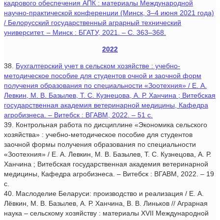
кадрового обеспечения АПК : материалы Международной
научно-практической конференции (Минск, 3–4 июня 2021 года)
/ Белорусский государственный аграрный технический
университет. – Минск : БГАТУ, 2021. – С. 363–368.
2022
38.
Бухгалтерский учет в сельском хозяйстве : учебно-
методическое пособие для студентов очной и заочной форм
получения образования по специальности «Зоотехния» / Е. А.
Левкин, М. В. Базылев, Т. С. Кузнецова, А. Р. Ханчина ; Витебская
государственная академия ветеринарной медицины, Кафедра
агробизнеса. – Витебск : ВГАВМ, 2022. – 51 с.
39. Контрольная работа по дисциплине «Экономика сельского
хозяйства» : учебно-методическое пособие для студентов
заочной формы получения образования по специальности
«Зоотехния» / Е. А. Левкин, М. В. Базылев, Т. С. Кузнецова, А. Р.
Ханчина ; Витебская государственная академия ветеринарной
медицины, Кафедра агробизнеса. – Витебск : ВГАВМ, 2022. – 19
с.
40. Маслоделие Беларуси: производство и реализация / Е. А.
Лёвкин, М. В. Базылев, А. Р. Ханчина, В. В. Линьков // Аграрная
наука – сельскому хозяйству : материалы XVII Международной