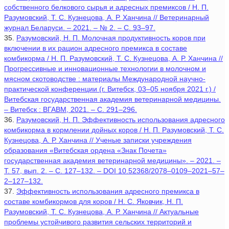
собственного белкового сырья и адресных премиксов / Н. П.
Разумовский, Т. С. Кузнецова, А. Р. Ханчина // Ветеринарный
журнал Беларуси. – 2021. – № 2. – С. 93–97.
35.
Разумовский, Н. П. Молочная продуктивность коров при
включении в их рацион адресного премикса в составе
комбикорма / Н. П. Разумовский, Т. С. Кузнецова, А. Р. Ханчина //
Прогрессивные и инновационные технологии в молочном и
мясном скотоводстве : материалы Международной научно-
практической конференции (г. Витебск, 03–05 ноября 2021 г.) /
Витебская государственная академия ветеринарной медицины.
– Витебск : ВГАВМ, 2021. – С. 291–296.
36.
Разумовский, Н. П. Эффективность использования адресного
комбикорма в кормлении дойных коров / Н. П. Разумовский, Т. С.
Кузнецова, А. Р. Ханчина // Ученые записки учреждения
образования «Витебская ордена «Знак Почета»
государственная академия ветеринарной медицины». – 2021. –
Т. 57, вып. 2. – С. 127–132. – DOI 10.52368/2078–0109–2021–57–
2–127–132.
37.
Эффективность использования адресного премикса в
составе комбикормов для коров / Н. С. Яковчик, Н. П.
Разумовский, Т. С. Кузнецова, А. Р. Ханчина // Актуальные
проблемы устойчивого развития сельских территорий и