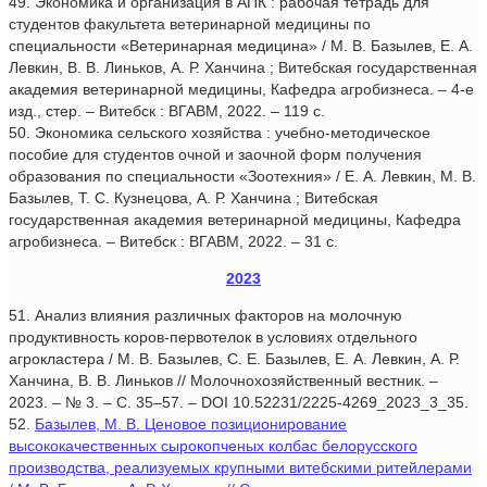
49. Экономика и организация в АПК : рабочая тетрадь для
студентов факультета ветеринарной медицины по
специальности «Ветеринарная медицина» / М. В. Базылев, Е. А.
Левкин, В. В. Линьков, А. Р. Ханчина ; Витебская государственная
академия ветеринарной медицины, Кафедра агробизнеса. – 4-е
изд., стер. – Витебск : ВГАВМ, 2022. – 119 с.
50. Экономика сельского хозяйства : учебно-методическое
пособие для студентов очной и заочной форм получения
образования по специальности «Зоотехния» / Е. А. Левкин, М. В.
Базылев, Т. С. Кузнецова, А. Р. Ханчина ; Витебская
государственная академия ветеринарной медицины, Кафедра
агробизнеса. – Витебск : ВГАВМ, 2022. – 31 с.
2023
51. Анализ влияния различных факторов на молочную
продуктивность коров-первотелок в условиях отдельного
агрокластера / М. В. Базылев, С. Е. Базылев, Е. А. Левкин, А. Р.
Ханчина, В. В. Линьков // Молочнохозяйственный вестник. –
2023. – № 3. – С. 35–57. – DOI 10.52231/2225-4269_2023_3_35.
52.
Базылев, М. В. Ценовое позиционирование
высококачественных сырокопченых колбас белорусского
производства, реализуемых крупными витебскими ритейлерами