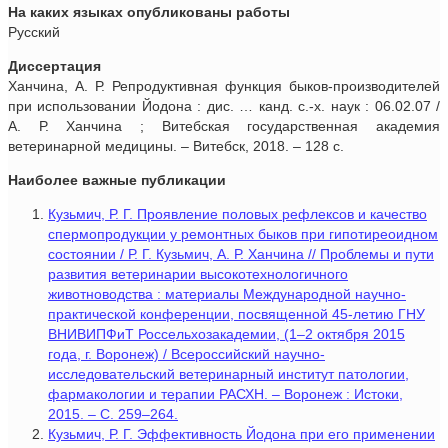
На каких языках опубликованы работы
Русский
Диссертация
Ханчина, А. Р. Репродуктивная функция быков-производителей
при использовании Йодона : дис. … канд. с.-х. наук : 06.02.07 /
А. Р. Ханчина ; Витебская государственная академия
ветеринарной медицины. – Витебск, 2018. – 128 с.
Наиболее важные публикации
Кузьмич, Р. Г. Проявление половых рефлексов и качество
спермопродукции у ремонтных быков при гипотиреоидном
состоянии / Р. Г. Кузьмич, А. Р. Ханчина // Проблемы и пути
развития ветеринарии высокотехнологичного
животноводства : материалы Международной научно-
практической конференции, посвященной 45-летию ГНУ
ВНИВИПФиТ Россельхозакадемии, (1–2 октября 2015
года, г. Воронеж) / Всероссийский научно-
исследовательский ветеринарный институт патологии,
фармакологии и терапии РАСХН. – Воронеж : Истоки,
2015. – С. 259–264.
Кузьмич, Р. Г. Эффективность Йодона при его применении