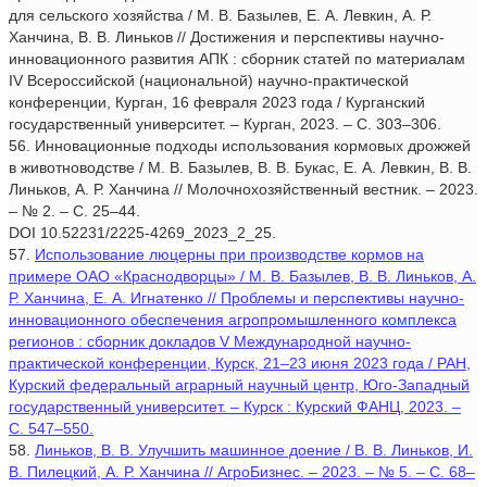
для сельского хозяйства / М. В. Базылев, Е. А. Левкин, А. Р.
Ханчина, В. В. Линьков // Достижения и перспективы научно-
инновационного развития АПК : сборник статей по материалам
IV Всероссийской (национальной) научно-практической
конференции, Курган, 16 февраля 2023 года / Курганский
государственный университет. – Курган, 2023. – С. 303–306.
56. Инновационные подходы использования кормовых дрожжей
в животноводстве / М. В. Базылев, В. В. Букас, Е. А. Левкин, В. В.
Линьков, А. Р. Ханчина // Молочнохозяйственный вестник. – 2023.
– № 2. – С. 25–44.
DOI 10.52231/2225-4269_2023_2_25.
57.
Использование люцерны при производстве кормов на
примере ОАО «Краснодворцы» / М. В. Базылев, В. В. Линьков, А.
Р. Ханчина, Е. А. Игнатенко // Проблемы и перспективы научно-
инновационного обеспечения агропромышленного комплекса
регионов : сборник докладов V Международной научно-
практической конференции, Курск, 21–23 июня 2023 года / РАН,
Курский федеральный аграрный научный центр, Юго-Западный
государственный университет. – Курск : Курский ФАНЦ, 2023. –
С. 547–550.
58.
Линьков, В. В. Улучшить машинное доение / В. В. Линьков, И.
В. Пилецкий, А. Р. Ханчина // АгроБизнес. – 2023. – № 5. – С. 68–