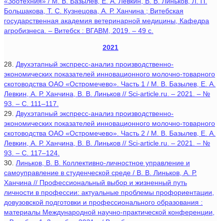
«Зоотехния» / М. В. Базылев, Е. А. Левкин, В. В. Линьков, Л. П.
Большакова, Т. С. Кузнецова, А. Р. Ханчина ; Витебская
государственная академия ветеринарной медицины, Кафедра
агробизнеса. – Витебск : ВГАВМ, 2019. – 49 с.
2021
28.
Двухэтапный экспресс-анализ производственно-
экономических показателей инновационного молочно-товарного
скотоводства ОАО «Остромечево». Часть 1 / М. В. Базылев, Е. А.
Левкин, А. Р. Ханчина, В. В. Линьков // Sci-article.ru. – 2021. – №
93. – С. 111–117.
29.
Двухэтапный экспресс-анализ производственно-
экономических показателей инновационного молочно-товарного
скотоводства ОАО «Остромечево». Часть 2 / М. В. Базылев, Е. А.
Левкин, А. Р. Ханчина, В. В. Линьков // Sci-article.ru. – 2021. – №
93. – С. 117–124.
30.
Линьков, В. В. Коллективно-личностное управление и
самоуправление в студенческой среде / В. В. Линьков, А. Р.
Ханчина // Профессиональный выбор и жизненный путь
личности в профессии: актуальные проблемы профориентации,
довузовской подготовки и профессионального образования :
материалы Международной научно-практической конференции,