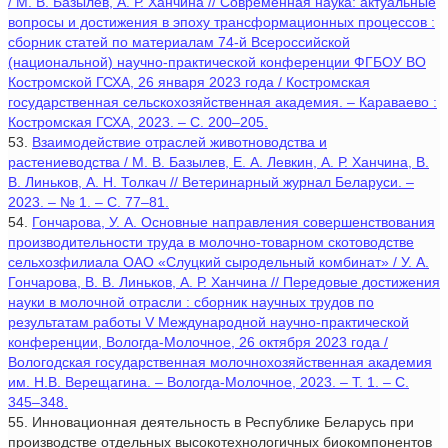
/ М. В. Базылев, А. Р. Ханчина // Современная наука: актуальные
вопросы и достижения в эпоху трансформационных процессов :
сборник статей по материалам 74-й Всероссийской
(национальной) научно-практической конференции ФГБОУ ВО
Костромской ГСХА, 26 января 2023 года / Костромская
государственная сельскохозяйственная академия. – Караваево :
Костромская ГСХА, 2023. – С. 200–205.
53.
Взаимодействие отраслей животноводства и
растениеводства / М. В. Базылев, Е. А. Левкин, А. Р. Ханчина, В.
В. Линьков, А. Н. Толкач // Ветеринарный журнал Беларуси. –
2023. – № 1. – С. 77–81.
54.
Гончарова, У. А. Основные направления совершенствования
производительности труда в молочно-товарном скотоводстве
сельхозфилиала ОАО «Слуцкий сыродельный комбинат» / У. А.
Гончарова, В. В. Линьков, А. Р. Ханчина // Передовые достижения
науки в молочной отрасли : сборник научных трудов по
результатам работы V Международной научно-практической
конференции, Вологда-Молочное, 26 октября 2023 года /
Вологодская государственная молочнохозяйственная академия
им. Н.В. Верещагина. – Вологда-Молочное, 2023. – Т. 1. – С.
345–348.
55. Инновационная деятельность в Республике Беларусь при
производстве отдельных высокотехнологичных биокомпонентов