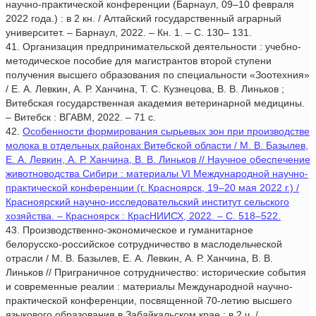
научно-практической конференции (Барнаул, 09–10 февраля
2022 года.) : в 2 кн. / Алтайский государственный аграрный
университет. – Барнаул, 2022. – Кн. 1. – С. 130– 131.
41. Организация предпринимательской деятельности : учебно-
методическое пособие для магистрантов второй ступени
получения высшего образования по специальности «Зоотехния»
/ Е. А. Левкин, А. Р. Ханчина, Т. С. Кузнецова, В. В. Линьков ;
Витебская государственная академия ветеринарной медицины.
– Витебск : ВГАВМ, 2022. – 71 с.
42.
Особенности формирования сырьевых зон при производстве
молока в отдельных районах Витебской области / М. В. Базылев,
Е. А. Левкин, А. Р. Ханчина, В. В. Линьков // Научное обеспечение
животноводства Сибири : материалы VI Международной научно-
практической конференции (г. Красноярск, 19–20 мая 2022 г.) /
Красноярский научно-исследовательский институт сельского
хозяйства. – Красноярск : КрасНИИСХ, 2022. – С. 518–522.
43. Производственно-экономическое и гуманитарное
белорусско-российское сотрудничество в маслодельческой
отрасли / М. В. Базылев, Е. А. Левкин, А. Р. Ханчина, В. В.
Линьков // Приграничное сотрудничество: исторические события
и современные реалии : материалы Международной научно-
практической конференции, посвященной 70-летию высшего
языкового образования в Забайкальском крае : в 2 ч. /