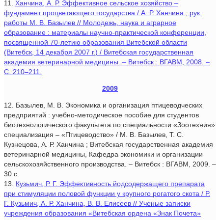
11.
Ханчина, А. Р. Эффективное сельское хозяйство –
фундамент процветающего государства / А. Р. Ханчина ; рук.
работы М. В. Базылев // Молодежь, наука и аграрное
образование : материалы научно-практической конференции,
посвященной 70-летию образования Витебской области
(Витебск, 14 декабря 2007 г.) / Витебская государственная
академия ветеринарной медицины. – Витебск : ВГАВМ, 2008. –
С. 210–211.
2009
12. Базылев, М. В. Экономика и организация птицеводческих
предприятий : учебно-методическое пособие для студентов
биотехнологического факультета по специальности «Зоотехния»
специализация – «Птицеводство» / М. В. Базылев, Т. С.
Кузнецова, А. Р. Ханчина ; Витебская государственная академия
ветеринарной медицины, Кафедра экономики и организации
сельскохозяйственного производства. – Витебск : ВГАВМ, 2009. –
30 с.
13.
Кузьмич, Р. Г. Эффективность йодсодержащего препарата
при стимуляции половой функции у крупного рогатого скота / Р.
Г. Кузьмич, А. Р. Ханчина, В. В. Елисеев // Ученые записки
учреждения образования «Витебская ордена «Знак Почета»