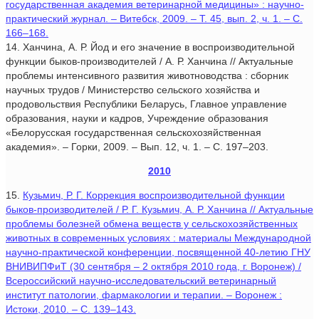
государственная академия ветеринарной медицины» : научно-
практический журнал. – Витебск, 2009. – Т. 45, вып. 2, ч. 1. – С.
166–168.
14. Ханчина, А. Р. Йод и его значение в воспроизводительной
функции быков-производителей / А. Р. Ханчина // Актуальные
проблемы интенсивного развития животноводства : сборник
научных трудов / Министерство сельского хозяйства и
продовольствия Республики Беларусь, Главное управление
образования, науки и кадров, Учреждение образования
«Белорусская государственная сельскохозяйственная
академия». – Горки, 2009. – Вып. 12, ч. 1. – С. 197–203.
2010
15.
Кузьмич, Р. Г. Коррекция воспроизводительной функции
быков-производителей / Р. Г. Кузьмич, А. Р. Ханчина // Актуальные
проблемы болезней обмена веществ у сельскохозяйственных
животных в современных условиях : материалы Международной
научно-практической конференции, посвященной 40-летию ГНУ
ВНИВИПФиТ (30 сентября – 2 октября 2010 года, г. Воронеж) /
Всероссийский научно-исследовательский ветеринарный
институт патологии, фармакологии и терапии. – Воронеж :
Истоки, 2010. – С. 139–143.