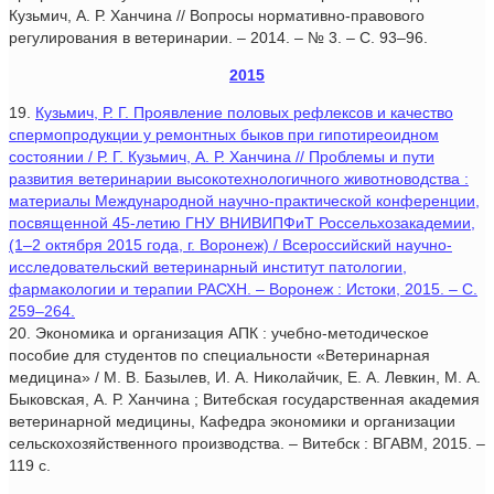
Кузьмич, А. Р. Ханчина // Вопросы нормативно-правового
регулирования в ветеринарии. – 2014. – № 3. – С. 93–96.
2015
19.
Кузьмич, Р. Г. Проявление половых рефлексов и качество
спермопродукции у ремонтных быков при гипотиреоидном
состоянии / Р. Г. Кузьмич, А. Р. Ханчина // Проблемы и пути
развития ветеринарии высокотехнологичного животноводства :
материалы Международной научно-практической конференции,
посвященной 45-летию ГНУ ВНИВИПФиТ Россельхозакадемии,
(1–2 октября 2015 года, г. Воронеж) / Всероссийский научно-
исследовательский ветеринарный институт патологии,
фармакологии и терапии РАСХН. – Воронеж : Истоки, 2015. – С.
259–264.
20. Экономика и организация АПК : учебно-методическое
пособие для студентов по специальности «Ветеринарная
медицина» / М. В. Базылев, И. А. Николайчик, Е. А. Левкин, М. А.
Быковская, А. Р. Ханчина ; Витебская государственная академия
ветеринарной медицины, Кафедра экономики и организации
сельскохозяйственного производства. – Витебск : ВГАВМ, 2015. –
119 с.