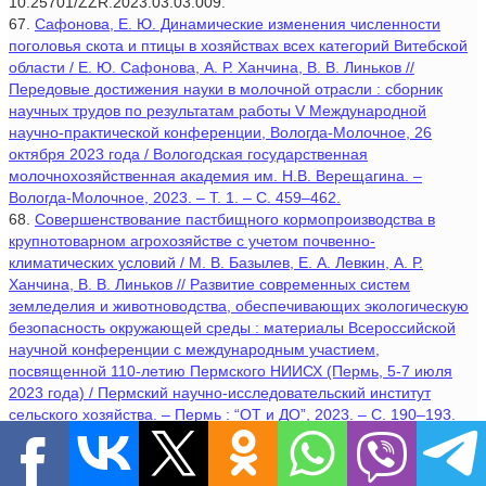
10.25701/ZZR.2023.03.03.009.
67.
Сафонова, Е. Ю. Динамические изменения численности
поголовья скота и птицы в хозяйствах всех категорий Витебской
области / Е. Ю. Сафонова, А. Р. Ханчина, В. В. Линьков //
Передовые достижения науки в молочной отрасли : сборник
научных трудов по результатам работы V Международной
научно-практической конференции, Вологда-Молочное, 26
октября 2023 года / Вологодская государственная
молочнохозяйственная академия им. Н.В. Верещагина. –
Вологда-Молочное, 2023. – Т. 1. – С. 459–462.
68.
Совершенствование пастбищного кормопроизводства в
крупнотоварном агрохозяйстве с учетом почвенно-
климатических условий / М. В. Базылев, Е. А. Левкин, А. Р.
Ханчина, В. В. Линьков // Развитие современных систем
земледелия и животноводства, обеспечивающих экологическую
безопасность окружающей среды : материалы Всероссийской
научной конференции с международным участием,
посвященной 110-летию Пермского НИИСХ (Пермь, 5-7 июля
2023 года) / Пермский научно-исследовательский институт
сельского хозяйства. – Пермь : “ОТ и ДО”, 2023. – С. 190–193.
69. Социокультурная политика органов власти Республики
Беларусь на территории крупнотоварного агрохозяйства ОАО
«Александрийское» Шкловского района: стимулирование