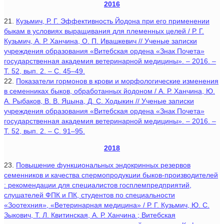
2016
21.
Кузьмич, Р. Г. Эффективность Йодона при его применении
быкам в условиях выращивания для племенных целей / Р. Г.
Кузьмич, А. Р. Ханчина, О. П. Ивашкевич // Ученые записки
учреждения образования «Витебская ордена «Знак Почета»
государственная академия ветеринарной медицины». – 2016. –
Т. 52, вып. 2. – С. 45–49.
22.
Показатели гормонов в крови и морфологические изменения
в семенниках быков, обработанных йодоном / А. Р. Ханчина, Ю.
А. Рыбаков, В. В. Яцына, Д. С. Ходыкин // Ученые записки
учреждения образования «Витебская ордена «Знак Почета»
государственная академия ветеринарной медицины». – 2016. –
Т. 52, вып. 2. – С. 91–95.
2018
23.
Повышение функциональных эндокринных резервов
семенников и качества спермопродукции быков-производителей
: рекомендации для специалистов госплемпредприятий,
слушателей ФПК и ПК, студентов по специальности
«Зоотехния», «Ветеринарная медицина» / Р. Г. Кузьмич, Ю. С.
Зыкович, Т. Л. Квитинская, А. Р. Ханчина ; Витебская