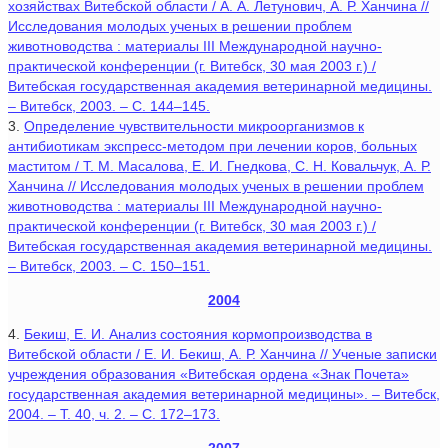
хозяйствах Витебской области / А. А. Летунович, А. Р. Ханчина //
Исследования молодых ученых в решении проблем
животноводства : материалы III Международной научно-
практической конференции (г. Витебск, 30 мая 2003 г.) /
Витебская государственная академия ветеринарной медицины.
– Витебск, 2003. – С. 144–145.
3.
Определение чувствительности микроорганизмов к
антибиотикам экспресс-методом при лечении коров, больных
маститом / Т. М. Масалова, Е. И. Гнедкова, С. Н. Ковальчук, А. Р.
Ханчина // Исследования молодых ученых в решении проблем
животноводства : материалы III Международной научно-
практической конференции (г. Витебск, 30 мая 2003 г.) /
Витебская государственная академия ветеринарной медицины.
– Витебск, 2003. – С. 150–151.
2004
4.
Бекиш, Е. И. Анализ состояния кормопроизводства в
Витебской области / Е. И. Бекиш, А. Р. Ханчина // Ученые записки
учреждения образования «Витебская ордена «Знак Почета»
государственная академия ветеринарной медицины». – Витебск,
2004. – Т. 40, ч. 2. – С. 172–173.