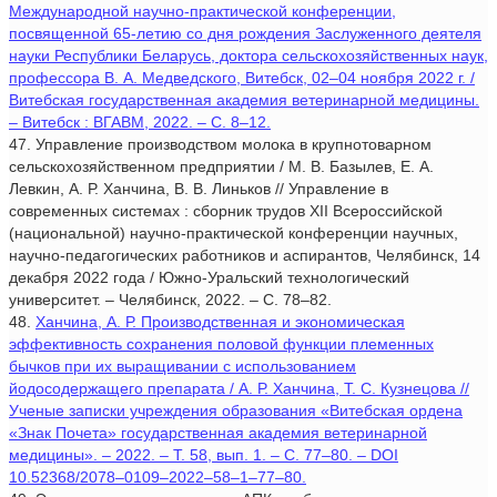
Международной научно-практической конференции,
посвященной 65-летию со дня рождения Заслуженного деятеля
науки Республики Беларусь, доктора сельскохозяйственных наук,
профессора В. А. Медведского, Витебск, 02–04 ноября 2022 г. /
Витебская государственная академия ветеринарной медицины.
– Витебск : ВГАВМ, 2022. – С. 8–12.
47. Управление производством молока в крупнотоварном
сельскохозяйственном предприятии / М. В. Базылев, Е. А.
Левкин, А. Р. Ханчина, В. В. Линьков // Управление в
современных системах : сборник трудов XII Всероссийской
(национальной) научно-практической конференции научных,
научно-педагогических работников и аспирантов, Челябинск, 14
декабря 2022 года / Южно-Уральский технологический
университет. – Челябинск, 2022. – С. 78–82.
48.
Ханчина, А. Р. Производственная и экономическая
эффективность сохранения половой функции племенных
бычков при их выращивании с использованием
йодосодержащего препарата / А. Р. Ханчина, Т. С. Кузнецова //
Ученые записки учреждения образования «Витебская ордена
«Знак Почета» государственная академия ветеринарной
медицины». – 2022. – Т. 58, вып. 1. – С. 77–80. – DOI
10.52368/2078–0109–2022–58–1–77–80.