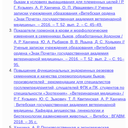
быкам в условиях выращивания для племенных целей / Р.
Г. Кузьмич, А. Р. Ханчина, О. П. Ивашкевич // Ученые
записки учреждения образования «Витебская ордена
«Знак Почета» государственная академия ветеринарной
медицины». – 2016. – Т. 52, вып. 2. – С. 45–49.
Показатели гормонов в крови и морфологические
изменения в семенниках быков, обработанных йодоном /
А. Р. Ханчина, Ю. А. Рыбаков, В. В. Яцына, Д. С. Ходыкин //
Ученые записки учреждения образования «Витебская
ордена «Знак Почета» государственная академия
ветеринарной медицины». – 2016. – Т. 52, вып. 2. – С. 91–
95.
Повышение функциональных эндокринных резервов
семенников и качества спермопродукции быков-
производителей : рекомендации для специалистов
госплемпредприятий, слушателей ФПК и ПК, студентов по
специальности «Зоотехния», «Ветеринарная медицина» /
Р. Г. Кузьмич, Ю. С. Зыкович, Т. Л. Квитинская, А. Р. Ханчина
; Витебская государственная академия ветеринарной
медицины, Кафедра акушерства, гинекологии и
биотехнологии размножения животных. – Витебск : ВГАВМ,
2018. – 35 с.
Ханчина, А. Р. Производственная и экономическая